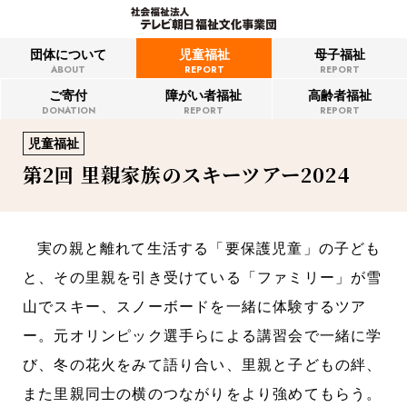
団体について
児童福祉
母子福祉
ABOUT
REPORT
REPORT
ご寄付
障がい者福祉
高齢者福祉
DONATION
REPORT
REPORT
児童福祉
第2回 里親家族のスキーツアー2024
実の親と離れて生活する「要保護児童」の子ども
と、その里親を引き受けている「ファミリー」が雪
山でスキー、スノーボードを一緒に体験するツア
ー。元オリンピック選手らによる講習会で一緒に学
び、冬の花火をみて語り合い、里親と子どもの絆、
また里親同士の横のつながりをより強めてもらう。