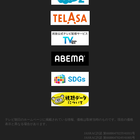
テレビ朝日のホームページに掲載されている情報、価格は取材当時のものです。現在の価格
表示と異なる場合があります。
JASRAC許諾 第6688647023Y41011号
JASRAC許諾 第6688647024Y41005号