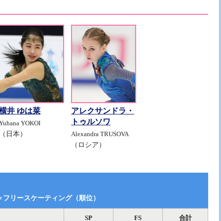
横井 ゆは菜
アレクサンドラ・
トゥルソワ
Yuhana YOKOI
（日本）
Alexandra TRUSOVA
（ロシア）
＝フリースケーティング（順位）
SP
FS
合計