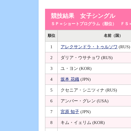
競技結果 女子シングル
ＳＰ＝ショートプログラム（順位）
ＦＳ
順位
名前（国）
1
アレクサンドラ・トゥルソワ
(RUS)
2
ダリア・ウサチョワ
(RUS)
3
ユ・ヨン
(KOR)
4
坂本 花織
(JPN)
5
クセニア・シニツィナ
(RUS)
6
アンバー・グレン
(USA)
7
宮原 知子
(JPN)
8
キム・イェリム
(KOR)