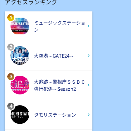
アクセスランキング
バチバチSTAR
1
4:30
ミュージックステーショ
午後
ン
クレヨンしんちゃん 【スワン
ボート伝説だゾ】
2
5:00
大空港～GATE24～
午後
ドラえもん 【ウラメシズキ
ン】ほか
3
大追跡～警視庁ＳＳＢＣ
5:30
強行犯係～Season2
午後
ANNスーパーJチャンネル
4
タモリステーション
6:00
よる
人生の楽園 夏の1時間!ふるさ
と大好きスペシャル