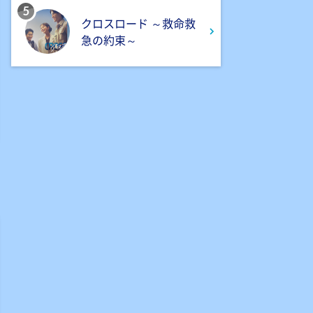
5
クロスロード ～救命救
急の約束～
6:56
よる
サンド&芦田愛菜の博士ちゃ
ん 伊藤沙莉が初参戦!!目利き
三択バトルSP
8:00
よる
池上彰のニュースそうだったの
か!! 池上流映像ショーSP
8:54
よる
タモリステーション 日本人と
石油 最前線 そもそも石油と
は何なのか!?徹底取材!
10:24
よる