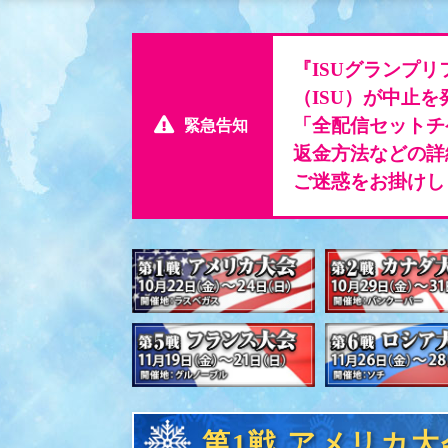
『ISUグランプリ
（ISU）が中止
「全配信セットチ
緊急告知
返金方法などの詳
ご迷惑をお掛けし
第1戦 アメリカ大