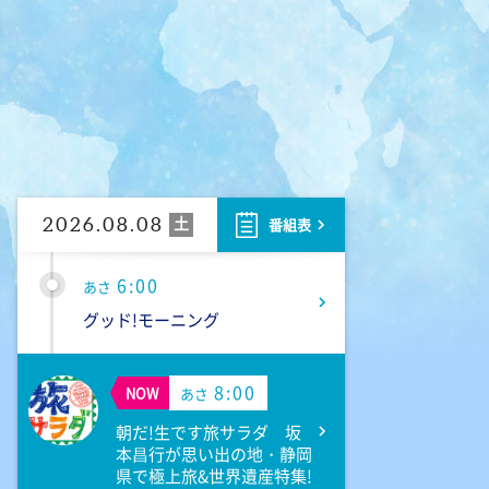
く星-VOICE-」
5:20
あさ
日本のチカラ
5:50
あさ
ANNニュース
土
2026.08.08
番組表
6:00
あさ
グッド!モーニング
8:00
NOW
あさ
朝だ!生です旅サラダ 坂
本昌行が思い出の地・静岡
県で極上旅&世界遺産特集!