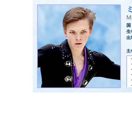
M
国
生
出
主