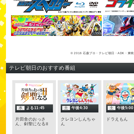
© 2016 石森プロ・テレビ朝日・ADK・東映
テレビ朝日のおすすめ番組
水
よる11:45
土
午後4:30
土
午後5:00
片田舎のおっさ
クレヨンしんちゃ
ドラえもん
ん、剣聖になるII
ん