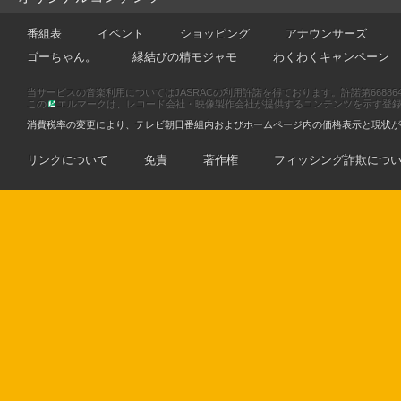
番組表
イベント
ショッピング
アナウンサーズ
ゴーちゃん。
縁結びの精モジャモ
わくわくキャンペーン
当サービスの音楽利用についてはJASRACの利用許諾を得ております。許諾第66886470
この
エルマークは、レコード会社・映像製作会社が提供するコンテンツを示す登録商標です
消費税率の変更により、テレビ朝日番組内およびホームページ内の価格表示と現状が
リンクについて
免責
著作権
フィッシング詐欺につ