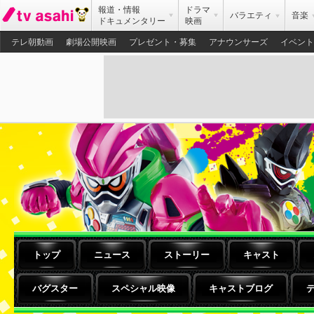
報道・情報
ドラマ
バラエティ
音楽
ドキュメンタリー
映画
テレ朝動画
劇場公開映画
プレゼント・募集
アナウンサーズ
イベント
トップ
ニュース
ストーリー
キャスト
バグスター
スペシャル映像
キャストブログ