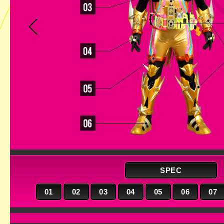
SPEC
01
02
03
04
05
06
07