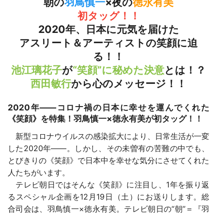
朝の
羽鳥慎一
×夜の
徳永有美
初タッグ！！
2020年、日本に元気を届けた
アスリート＆アーティストの笑顔に迫
る！！
池江璃花子
が
“笑顔”に秘めた決意
とは！？
西田敏行
から心のメッセージ！！
2020年――コロナ禍の日本に幸せを運んでくれた
《笑顔》を特集！羽鳥慎一×徳永有美が初タッグ！！
新型コロナウイルスの感染拡大により、日常生活が一変
した2020年――。しかし、その未曽有の苦難の中でも、
とびきりの《笑顔》で日本中を幸せな気分にさせてくれた
人たちがいます。
テレビ朝日ではそんな《笑顔》に注目し、1年を振り返
るスペシャル企画を12月19日（土）にお送りします。総
合司会は、羽鳥慎一×徳永有美。テレビ朝日の“朝”＝『羽