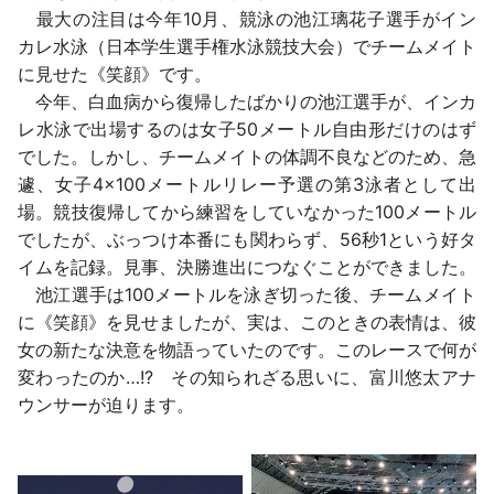
最大の注目は今年10月、競泳の池江璃花子選手がイン
カレ水泳（日本学生選手権水泳競技大会）でチームメイト
に見せた《笑顔》です。
今年、白血病から復帰したばかりの池江選手が、インカ
レ水泳で出場するのは女子50メートル自由形だけのはず
でした。しかし、チームメイトの体調不良などのため、急
遽、女子4×100メートルリレー予選の第3泳者として出
場。競技復帰してから練習をしていなかった100メートル
でしたが、ぶっつけ本番にも関わらず、56秒1という好タ
イムを記録。見事、決勝進出につなぐことができました。
池江選手は100メートルを泳ぎ切った後、チームメイト
に《笑顔》を見せましたが、実は、このときの表情は、彼
女の新たな決意を物語っていたのです。このレースで何が
変わったのか…!? その知られざる思いに、富川悠太アナ
ウンサーが迫ります。