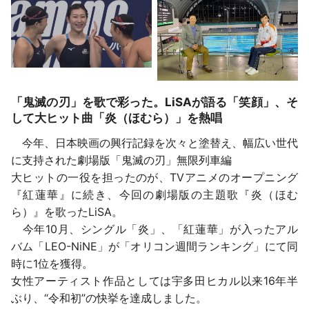
「鬼滅の刃」を歌で彩った。LiSAが語る「笑顔」、そ
して大ヒット曲「炎（ほむら）」を熱唱
今年、日本映画の興行記録を次々と塗替え、幅広い世代
に支持された劇場版「鬼滅の刃」無限列車編
大ヒットの一役を担ったのが、TVアニメのオープニング
『紅蓮華』に続き、今回の劇場版の主題歌『炎（ほむ
ら）』を歌ったLiSA。
今年10月、シングル「炎」、「紅蓮華」が入ったアル
バム「LEO-NiNE」が「オリコン週間ランキング」にて同
時に1位を獲得。
女性アーティスト作品としては宇多田ヒカル以来16年半
ぶり、“令和初”の快挙を達成しました。