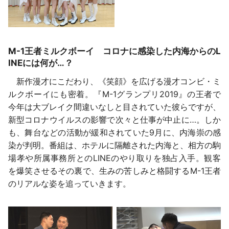
M-1王者ミルクボーイ コロナに感染した内海からのL
INEには何が…？
新作漫才にこだわり、《笑顔》を広げる漫才コンビ・ミ
ルクボーイにも密着。『M-1グランプリ2019』の王者で
今年は大ブレイク間違いなしと目されていた彼らですが、
新型コロナウイルスの影響で次々と仕事が中止に…。しか
も、舞台などの活動が緩和されていた9月に、内海崇の感
染が判明。番組は、ホテルに隔離された内海と、相方の駒
場孝や所属事務所とのLINEのやり取りを独占入手。観客
を爆笑させるその裏で、生みの苦しみと格闘するM-1王者
のリアルな姿を追っていきます。