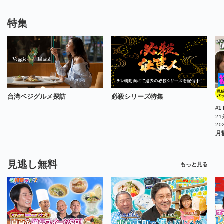
特集
台湾ベジグルメ探訪
必殺シリーズ特集
21
20
月
見逃し無料
もっと見る