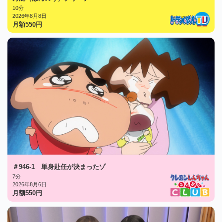
10分
2026年8月8日
月額
550
円
＃946-1 単身赴任が決まったゾ
7分
2026年8月6日
月額
550
円