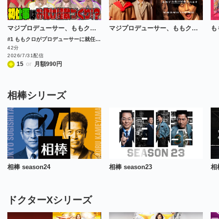
マジプロデューサー、ももクロ。〜本気でお化け屋敷作ります〜
マジプロデューサー、ももクロ。〜本気でお化け屋敷作ります〜
#1 ももクロがプロデューサーに就任！初仕事はお化け屋敷!?
42分
2026/7/31配信
15
or
月額
990
円
相棒シリーズ
相棒 season24
相棒 season23
相棒
ドクターXシリーズ