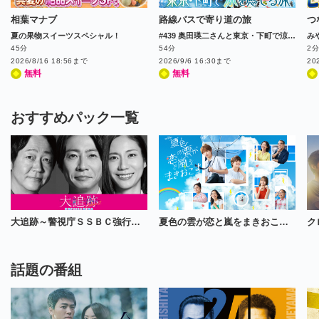
相葉マナブ
路線バスで寄り道の旅
つ
夏の果物スイーツスペシャル！
#439 奥田瑛二さんと東京・下町で涼を感じる旅
45分
54分
2
2026/8/16 18:56まで
2026/9/6 16:30まで
20
無料
無料
おすすめパック一覧
大追跡～警視庁ＳＳＢＣ強行犯係～Season2 放送おっかけ全話パック（解説放送版含む）
夏色の雲が恋と嵐をまきおこす 放送おっかけ全話パック
話題の番組