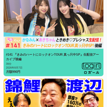
#141 『きみのハートにロックオンTOUR 真っ只中SP』生配信アー
カイブ後編
39分
2026年8月7日
月額
990
円