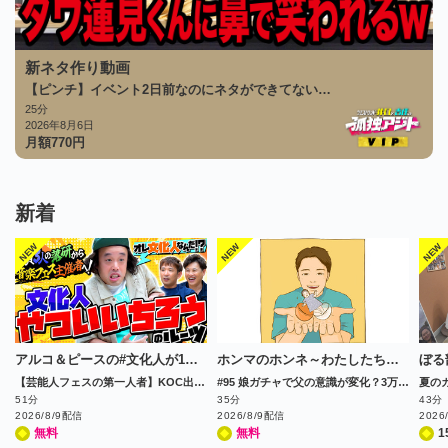
新ネタ作り動画
【ピンチ】イベント2日前なのにネタができてない…
25分
2026年8月6日
月額
770
円
新着
アルコ＆ピースの#文化人が1番やばい～Produced by しくじり先生～
ホンマのホンネ～わたしたちのモヤモヤニュース会議～
ぼる
【芸能人フェスの第一人者】KOC出場の実力派コント師は、いかにしてフェス業界で成功するまでに至ったのか!?
#95 娘ガチャで父の意識が変化？3万人データが証明
51分
35分
43分
2026/8/9配信
2026/8/9配信
2026
無料
無料
1