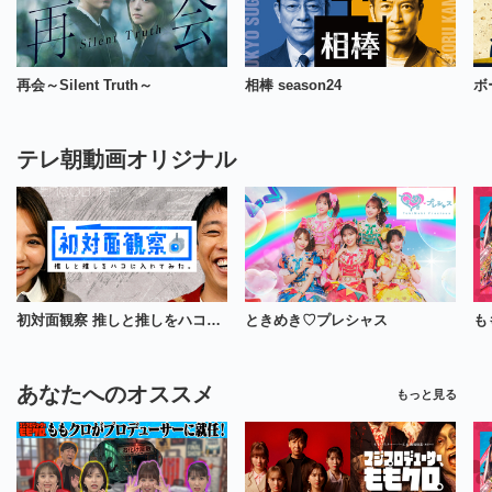
再会～Silent Truth～
相棒 season24
ボ
テレ朝動画オリジナル
初対面観察 推しと推しをハコに入れてみた。
ときめき♡プレシャス
あなたへのオススメ
もっと見る