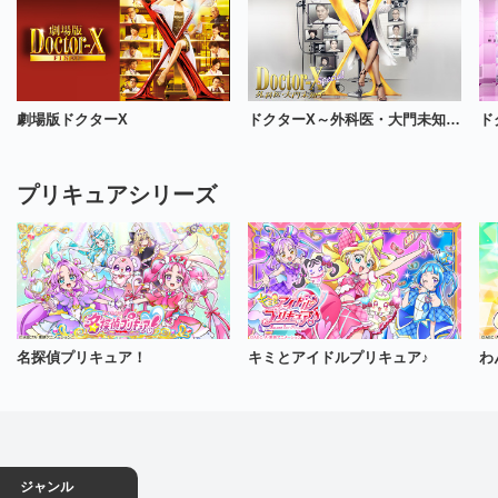
劇場版ドクターX
ドクターX～外科医・大門未知子～スペシャル
プリキュアシリーズ
名探偵プリキュア！
キミとアイドルプリキュア♪
わ
ジャンル