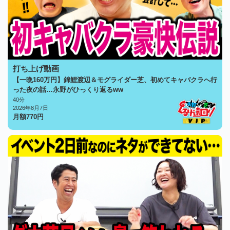
打ち上げ動画
【一晩160万円】錦鯉渡辺＆モグライダー芝、初めてキャバクラへ行
った夜の話…永野がひっくり返るww
40分
2026年8月7日
月額
770
円