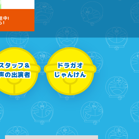
2:53
午後
信中!
も!
科捜研の女11 #10
3:50
午後
相棒20 #5
スタッフ＆
ドラガオ
4:48
午後
声の出演者
じゃんけん
スーパーJチャンネル 井澤健
太朗と森山みなみが<ニュース
のハテナ>を深掘り
7:00
よる
相葉ヒロミのお困りですカ
ー? 2時間SP