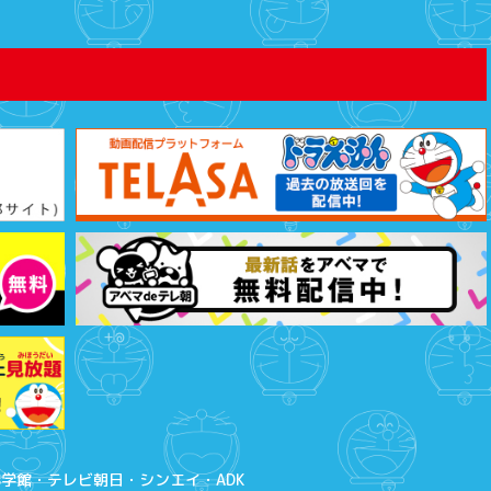
」[2026年8月1日放送]
月18日
開幕！ 『テレビ朝日・六本木ヒルズ ＳＵＭＭＥＲ
ラえもんエリアに遊びに来てね！
月18日
サービス【ドラえもんTV（ティーヴィー）】７月のク
ペーン実施中！
学館・テレビ朝日・シンエイ・ADK