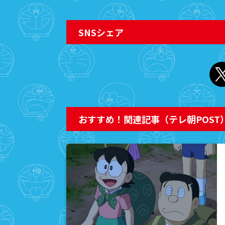
2026年7
来週から４
SNSシェア
タート！
2026年7
「気まぐれカ
送]
おすすめ！関連記事（テレ朝POST
2026年7
ひみつ道具