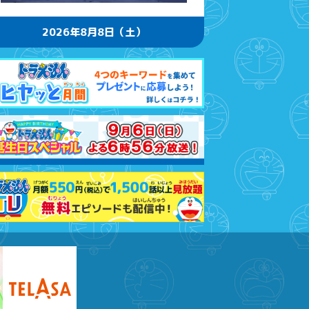
大下容子ワイド!スクランブル
2026年8月8日（土）
1:00
午後
徹子の部屋 高橋文哉
1:30
午後
DAIGOも台所 ～きょうの献
立 何にする?～ 今日はハム
の日!ごちそうに変身
1:45
午後
ANNニュース
1:55
午後
大空港～GATE24～ #2