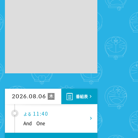
9:00
よる
大空港～GATE24～ #3
9:54
よる
報道ステーション 台風13号
が沖縄直撃へ…熊本でも雨風に
対策急務
11:10
よる
熱闘甲子園 涙は、強さにな
る。
木
2026.08.06
番組表
11:40
よる
And One