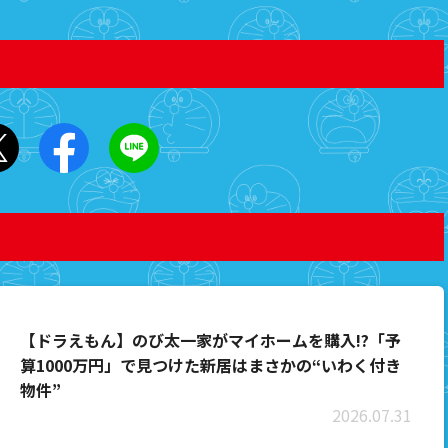
月18日
週連続で、暑い夏にピッタリの『ヒヤッと月間』がス
月18日
レンダー」「手にとり望遠鏡」[2026年7月25日放
）
月18日
「取捨選択機」…更新
【ドラえもん】のび太一家がマイホームを購入!?「予
算1000万円」で見つけた新居はまさかの“いわく付き
物件”
2026.07.31