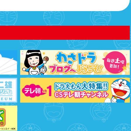
月25日
ヒヤッと月間』がスタート！ プレゼント応募の詳細は
月25日
春公開の映画ドラえもんシリーズ最新作は、『映画ド
のび太の蒸気（じょうき）時間車』に決定！！
月25日
ばくしょう）！？ヘンテコな肝（きも）だめし」「と