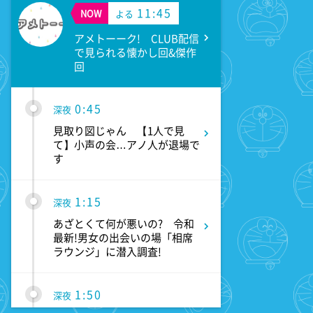
11:45
NOW
よる
アメトーーク! CLUB配信
で見られる懐かし回&傑作
回
0:45
深夜
見取り図じゃん 【1人で見
て】小声の会…アノ人が退場で
す
1:15
深夜
あざとくて何が悪いの? 令和
最新!男女の出会いの場「相席
ラウンジ」に潜入調査!
1:50
深夜