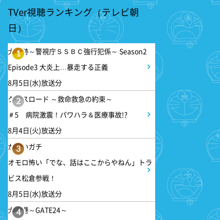
テレ朝サマフェスナビ
TVer視聴ランキング（テレビ朝
日）
1:52
深夜
全力坂
大追跡～警視庁ＳＳＢＣ強行犯係～ Season2
1
Episode3 大炎上…暴走する正義
1:57
深夜
8月5日(水)放送分
FRUITS ZIPPERのNEW
クロスロード ～救命救急の約束～
2
KAWAIIってしてよ?
＃5 病院激震！パワハラ＆医療事故!?
8月4日(火)放送分
2:27
深夜
かまいガチ
サクラミーツ 【強烈キャラ登
3
場】コロチキコント&オンリー
オモロ怖い「でな、話はここからやねん」トラ
ワンミーツ完結編!!
ビス松倉参戦！
8月5日(水)放送分
2:52
深夜
大空港～GATE24～
4
EBiDAN熱中!朝までBUDDiiS