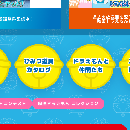
過去の放送回を
配
新話無料配信中！
映画ドラえもん
ひみつ道具
ドラえもんと
カタログ
仲間たち
トコンテスト
映画ドラえもん コレクション