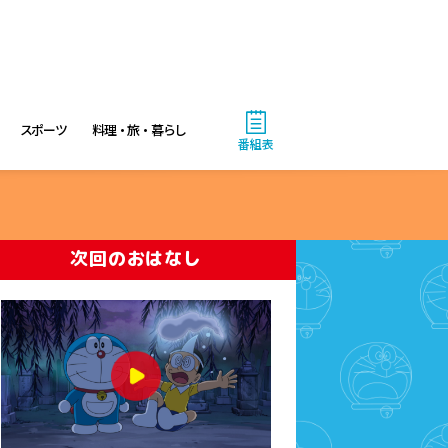
4:55
あさ
グッド!モーニング
8:00
あさ
スポーツ
料理・旅・暮らし
番組表
羽鳥慎一モーニングショー
9:55
午前
有働由美子の健康案内人! 夏
次回のおはなし
こそ気をつけたい腰痛!ぎっく
り腰の予防&対策
10:10
午前
じゅん散歩
10:40
午前