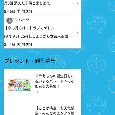
第3話 消えた子供と兎を追え！
8月6日(木)放送分
3:17
深夜
ロンドンハーツ
ドンデコルテ銀次と弱者たちの
5
鍋会 傑作選
【恋の行方は？】ラブマゲドン…
FANTASTICSvs紅しょうがら女芸人軍団
3:37
深夜
8月4日(火)放送分
バスケW杯まであと1年 あの
歓喜をもう一度
プレゼント・観覧募集
3:45
深夜
ドラえもんの誕生日をお
ショッピングなう
祝いするパレードへの参
加者を大募集！
【ことば検定・お天気検
定・みんなのエンタメ検