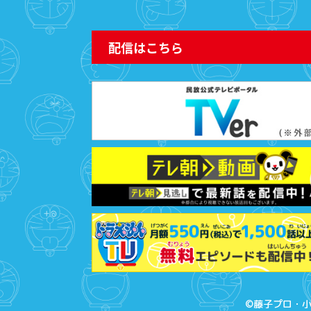
りよせバッグ
配信はこちら
2026年7
いよいよ本日
FES』のド
2026年7
アニメ視聴
イズキャン
©藤子プロ・小