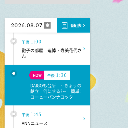
10:40
午前
大下容子ワイド!スクランブル
金
2026.08.07
番組表
1:00
午後
徹子の部屋 追悼・寿美花代さ
ん
1:30
NOW
午後
DAIGOも台所 ～きょうの
献立 何にする?～ 簡単!
コーヒーパンナコッタ
1:45
午後
ANNニュース