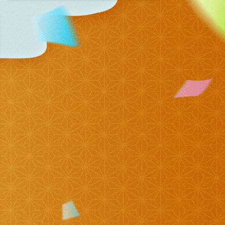
11:45
よる
名探偵のままでいて #4
0:45
深夜
キッチンカー大作戦!
1:15
深夜
バズマンTV
1:45
深夜
ラブ!!Jリーグ
2:00
深夜
M:ZINE