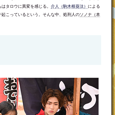
ちはタロウに異変を感じる。
介人（駒木根葵汰）
による
が起こっているという。そんな中、処刑人の
ソノナ（本