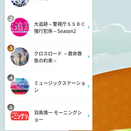
9:00
よる
ミュージックステーション
10周年あいみょん、TMR、
2
大追跡～警視庁ＳＳＢＣ
HY…名曲続々!ATEEZがヒット
曲
強行犯係～Season2
9:54
3
よる
クロスロード ～救命救
報道ステーション
急の約束～
11:10
よる
4
ミュージックステーショ
熱闘甲子園 涙は、強さにな
ン
る。
5
11:40
よる
羽鳥慎一 モーニングシ
気づきの扉
ョー