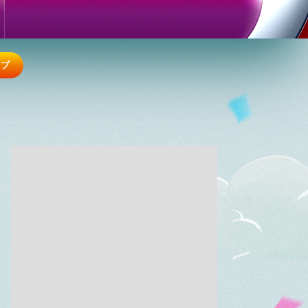
おはよう!時代劇 暴れん坊将
軍9 #19
4:55
あさ
ラブ
グッド!モーニング
8:00
あさ
羽鳥慎一モーニングショー
9:55
午前
有働由美子の健康案内人! 夏
こそ気をつけたい腰痛!ぎっく
り腰の予防&対策
10:10
午前
じゅん散歩