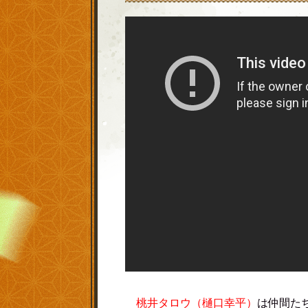
桃井タロウ（樋口幸平）
は仲間た