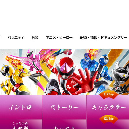
画
バラエティ
音楽
アニメ・ヒーロー
報道・情報・ドキュメンタリー
1.22up
イントロ
ストーリー
キャラクター
12.4up
しゅだいか
主題歌
キャスト