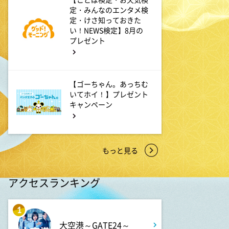
スーパーJチャンネル 井澤健
太朗と森山みなみが<ニュース
定・みんなのエンタメ検
のハテナ>を深掘り
定・けさ知っておきた
い！NEWS検定】8月の
プレゼント
6:50
よる
ザワつく!路線バスで寄り道の
旅 【“東京&横浜"2大都市の地
【ゴーちゃん。あっちむ
下街グルメを巡る!】
いてホイ！】プレゼント
キャンペーン
8:00
よる
マツコ&有吉 かりそめ天国
M-1王者たくろうの滋賀の魅力
もっと見る
プレゼンツアー
アクセスランキング
8:54
よる
私の幸福時間
1
大空港～GATE24～