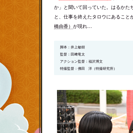
か」と聞いて回っていた。はるかた
と、仕事を終えたタロウにあること
橋由香）
が現れ…
脚本：井上敏樹
監督：田﨑竜太
アクション監督：福沢博文
特撮監督：佛田 洋（特撮研究所）