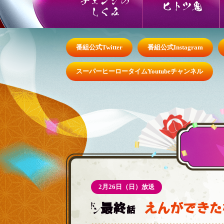
ヒトツ鬼
しくみ
番組公式Twitter
番組公式Instagram
スーパーヒーロータイムYoutubeチャンネル
2月26日（日）放送
最終
えんができた