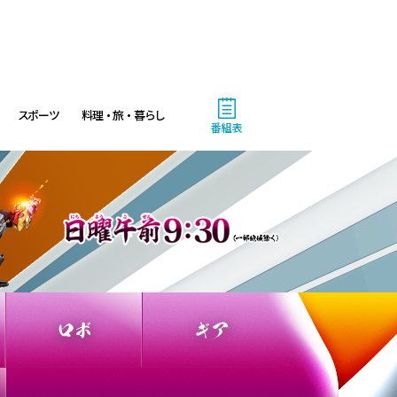
スポーツ
料理・旅・暮らし
番組表
ロボ
ギア
4:00
あさ