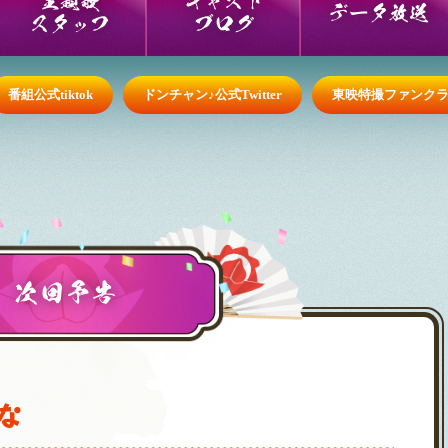
データ放送
スタッフ
ブログ
番組公式tiktok
ドンチャン♪公式Twitter
東映特撮ファンク
次回予告
な