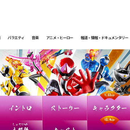
画
バラエティ
音楽
アニメ・ヒーロー
報道・情報・ドキュメンタリー
1.22up
イントロ
ストーリー
キャラクター
12.4up
しゅだいか
主題歌
キャスト