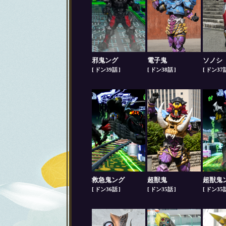
邪鬼ング
電子鬼
ソノシ
ドン39話
ドン38話
ドン37
救急鬼ング
超獣鬼
超獣鬼
ドン36話
ドン35話
ドン35