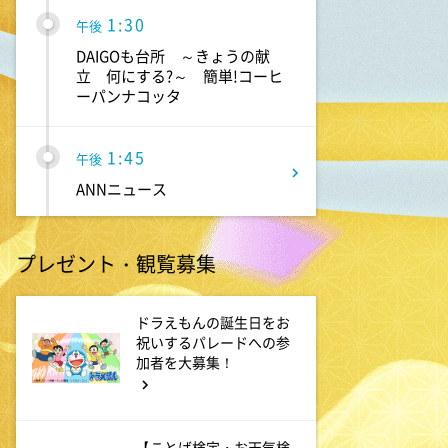
1:30
午後
DAIGOも台所 ～きょうの献
立 何にする?～ 簡単!コーヒ
ーパンナコッタ
1:45
午後
ANNニュース
1:50
午後
プレゼント・観覧募集
TOKYO EVERYONE
ドラえもんの誕生日をお
1:55
祝いするパレードへの参
午後
加者を大募集！
午後もじゅん散歩
2:53
午後
【ことば検定・お天気検