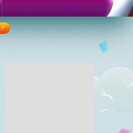
ラブ
4:00
あさ
おはよう!時代劇 暴れん坊将
軍9 #19
4:55
あさ
グッド!モーニング
8:00
あさ
羽鳥慎一モーニングショー