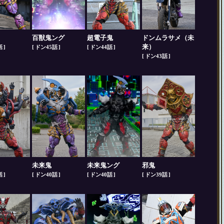
百獣鬼ング
超電子鬼
ドンムラサメ（未
来）
話
ドン45話
ドン44話
ドン43話
未来鬼
未来鬼ング
邪鬼
話
ドン40話
ドン40話
ドン39話