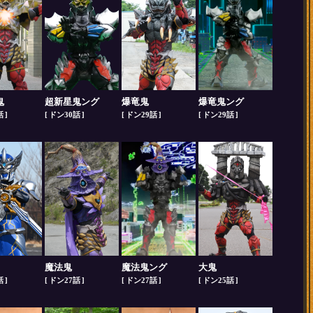
鬼
超新星鬼ング
爆竜鬼
爆竜鬼ング
話
ドン30話
ドン29話
ドン29話
魔法鬼
魔法鬼ング
大鬼
話
ドン27話
ドン27話
ドン25話