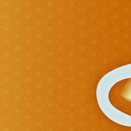
1:45
深夜
ラブ!!Jリーグ
2:00
深夜
M:ZINE
2:20
深夜
テレ朝サマフェスナビ
2:22
深夜
全力!アオハル応援団
2:52
深夜