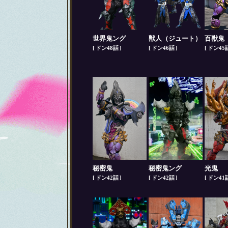
世界鬼ング
獣人（ジュート）
百獣鬼
ドン48話
ドン46話
ドン45
秘密鬼
秘密鬼ング
光鬼
ドン42話
ドン42話
ドン41