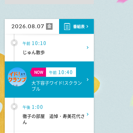
9:55
午前
有働由美子の健康案内人! 夏
こそ気をつけたい腰痛!ぎっく
り腰の予防&対策
金
2026.08.07
番組表
10:10
午前
じゅん散歩
10:40
NOW
午前
大下容子ワイド!スクラン
ブル
1:00
午後
徹子の部屋 追悼・寿美花代さ
ん