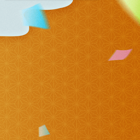
11:10
よる
熱闘甲子園 涙は、強さにな
る。
11:40
よる
気づきの扉
11:45
よる
名探偵のままでいて #4
0:45
深夜
キッチンカー大作戦!
1:15
深夜
バズマンTV