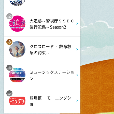
マツコ&有吉 かりそめ天国
M-1王者たくろうの滋賀の魅力
プレゼンツアー
2
大追跡～警視庁ＳＳＢＣ
強行犯係～Season2
8:54
よる
私の幸福時間
3
クロスロード ～救命救
急の約束～
9:00
よる
ミュージックステーション
4
10周年あいみょん、TMR、
ミュージックステーショ
HY…名曲続々!ATEEZがヒット
ン
曲
5
9:54
よる
羽鳥慎一 モーニングシ
報道ステーション
ョー