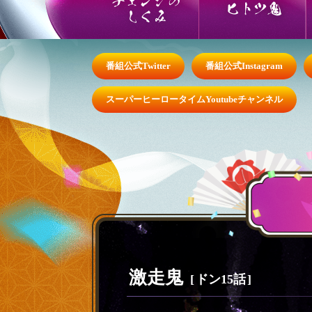
ヒトツ鬼
しくみ
番組公式Twitter
番組公式Instagram
スーパーヒーロータイムYoutubeチャンネル
激走鬼
ドン15話