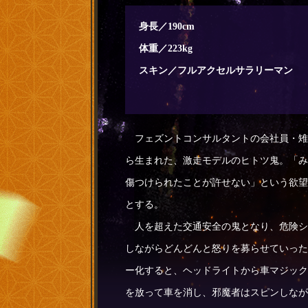
身長／190cm
体重／223kg
スキン／フルアクセルサラリーマン
フェズントコンサルタントの会社員・雉
ら生まれた、激走モデルのヒトツ鬼。「み
傷つけられたことが許せない」という欲望
とする。
人を超えた交通安全の鬼となり、危険シ
しながらどんどんと怒りを募らせていった
ー化すると、ヘッドライトから車マジック
を放って車を消し、邪魔者はスピンしなが