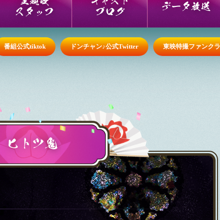
データ放送
スタッフ
ブログ
番組公式tiktok
ドンチャン♪公式Twitter
東映特撮ファンク
ヒトツ鬼