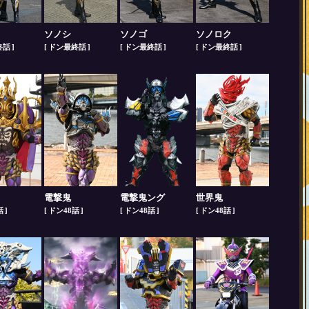
ソノシ
ソノゴ
ソノロク
終話
ドン最終話
ドン最終話
ドン最終話
電撃鬼
電撃鬼ング
世界鬼
話
ドン48話
ドン48話
ドン48話