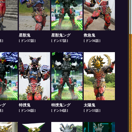
星獣鬼
星獣鬼ング
救急鬼
話
ドン37話
ドン37話
ドン36話
ング
特捜鬼
特捜鬼ング
太陽鬼
話
ドン34話
ドン34話
ドン33話