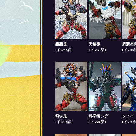
轟轟鬼
天装鬼
超新星
ドン32話
ドン31話
ドン30
科学鬼
科学鬼ング
ソノイ
ドン28話
ドン28話
ドン27