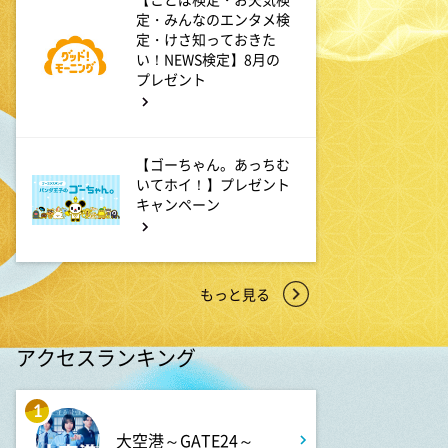
科捜研の女12 #3
定・みんなのエンタメ検
定・けさ知っておきた
い！NEWS検定】8月の
3:50
プレゼント
午後
相棒16 #11
【ゴーちゃん。あっちむ
4:48
午後
いてホイ！】プレゼント
キャンペーン
スーパーJチャンネル 井澤健
太朗と森山みなみが<ニュース
のハテナ>を深掘り
もっと見る
6:50
よる
ザワつく!路線バスで寄り道の
アクセスランキング
旅 【“東京&横浜"2大都市の地
下街グルメを巡る!】
1
8:00
大空港～GATE24～
よる