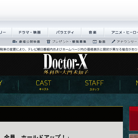
･繝｡繝
繝峨Λ繝槭�譏�逕ｻ
繝舌Λ繧ｨ繝�ぅ
髻ｳ讌ｽ
繧｢繝九Γ繝ｻ繝偵�
ｼ
蜉��ｴ蜈ｬ髢区丐逕
繝励Ξ繧ｼ繝ｳ繝医�隕ｳ隕ｧ
蜍慕判
繧｢繝翫え繝ｳ繧ｵ繝
ｻ
蜍滄寔
繧ｺ
 全員、ホールドアップ！」