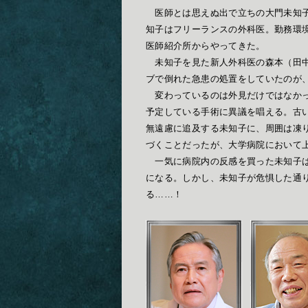
医師とは思えぬ出で立ちの大門未知子
知子はフリーランスの外科医。勤務環
医師紹介所からやってきた。
未知子を見た新人外科医の森本（田中
ブで倒れた急患の処置をしていたのが
変わっているのは外見だけではなかっ
予定している手術に異議を唱える。古
無遠慮に追及する未知子に、周囲は凍
づくことだったが、大学病院において
一気に病院内の反感を買った未知子は
になる。しかし、未知子が危惧した通
る……！