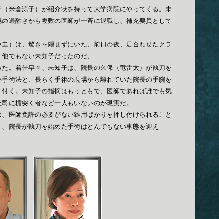
（米倉涼子）が紹介状を持って大学病院にやってくる。未
境の過酷さから複数の医師が一斉に退職し、補充要員として
圭）は、驚きを隠せずにいた。前日の夜、居合わせたクラ
、他でもない未知子だったのだ。
た。着任早々、未知子は、院長の久保（竜雷太）が執刀を
い手術法と、長らく手術の現場から離れていた院長の手腕を
り付く。未知子の指摘はもっともで、医師であれば誰でも気
上司に楯突く者など一人もいないのが現実だ。
、医師免許の必要がない雑用ばかりを押し付けられること
り、院長が執刀を始めた手術はとんでもない事態を迎え