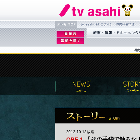
繝�Ξ譛�
tv asahi id 繝ｭ繧ｰ
縺雁撫縺�
逡
TOP
粋繧上○
逡
ｪ
蝣ｱ驕薙�諠��ｱ繝ｻ繝峨く繝
ｪ
邨
ｳ繧ｿ繝ｪ繝ｼ
邨
�｡
�
ｨ
ｒ
謗
｢縺
�
2012.10.18放送
OPE.1
「その手袋で触るな！