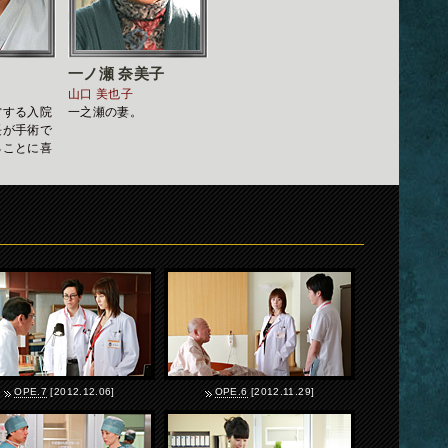
一ノ瀬 奈美子
山口 美也子
営する入院
一之瀬の妻。
長が手術で
ることに喜
。
OPE.7
[2012.12.06]
OPE.6
[2012.11.29]