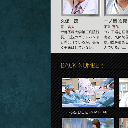
久保 茂
一ノ瀬 次郎
竜 雷太
不破 万作
帝都医科大学第三病院院
ゴム工場を経
長。伝説のゴッドハンド
患者。久保院
と呼ばれているが、長ら
執刀医を務め
く手術はしていない。
んでいるが…
LAST OPE.
[2012.12.13]