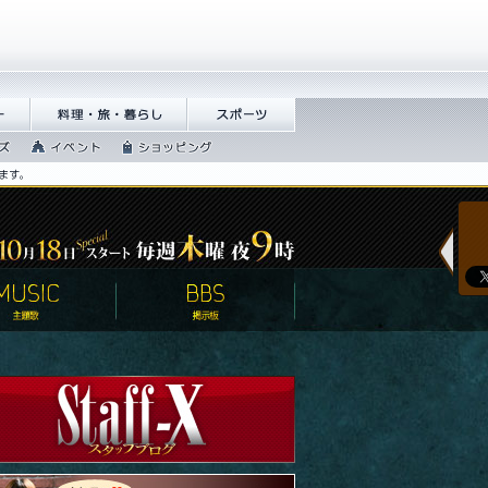
繝ｭ繝
譁咏炊繝ｻ譌��證ｮ繧峨
繧ｹ繝昴�繝�
＠
ｼ
繧､繝吶Φ繝�
繧ｷ繝ｧ繝�ヴ繝ｳ
繧ｰ