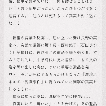
後、検事を辞めていた。「何も話せることはな
い」と言う新里だったが、たったひとつだけ奏に
進言する。「辻さんは死をもって真実を封じ込め
た」と――。
新里の言葉を反芻し、思い立った奏は長野の実
家へ。突然の帰郷に驚く母・西村悠子（石田ひか
り）を横目に、再び英介の遺品を探り始める。す
ると断片的に、中学時代に見た書斎にこもる父の
姿を思い出した奏は、ついに重要な遺品を発
見！ 英介が死に至るきっかけとなった『環境エ
ネルギー汚職事件』に隠されていた衝撃の真実を
知ることに…。
横浜に戻った奏は、真樹を自宅に呼び出し、
「真実にたどり着いた」ことを告げる。その遺品