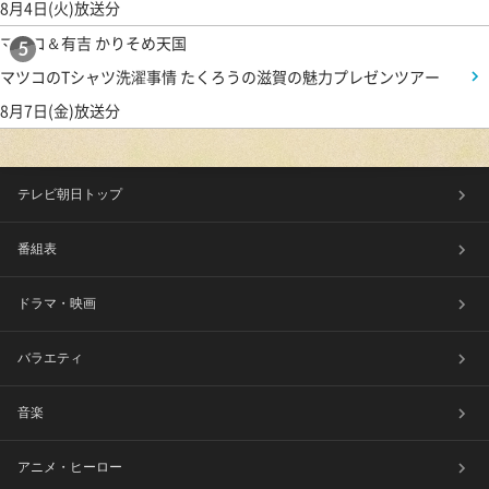
8月4日(火)放送分
マツコ＆有吉 かりそめ天国
5
マツコのTシャツ洗濯事情 たくろうの滋賀の魅力プレゼンツアー
8月7日(金)放送分
テレビ朝日トップ
番組表
ドラマ・映画
バラエティ
音楽
アニメ・ヒーロー