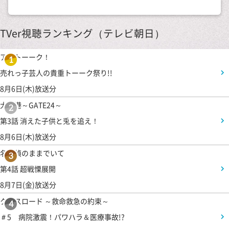
TVer視聴ランキング（テレビ朝日）
アメトーーク！
1
売れっ子芸人の貴重トーーク祭り!!
8月6日(木)放送分
大空港～GATE24～
2
第3話 消えた子供と兎を追え！
8月6日(木)放送分
名探偵のままでいて
3
第4話 超戦慄展開
8月7日(金)放送分
クロスロード ～救命救急の約束～
4
＃5 病院激震！パワハラ＆医療事故!?