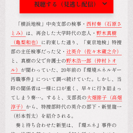
視聴する（見逃し配信）
「横浜地検」中央支部の検事・
西村奏（石原さ
とみ）
は、再会した大学時代の恋人・
野木真樹
（亀梨和也）
に約束した通り、「東京地検」特捜
部の主任検事だった父・
辻英介（佐々木蔵之介）
と、真樹の父で弁護士の
野木浩一郎（仲村トオ
ル）
が関わっていた、20年前の『環境エネルギー
汚職事件』について調べ続けていた。しかし、当
時の関係者は一様に口が重く、早々に行き詰まっ
てしまう奏…。すると、支部長の
大畑節子（高畑
淳子）
から、特捜部時代の英介の部下・新里龍一
（杉本哲太）を紹介される。
奏と待ち合わせた新里は、『環エネ』事件の