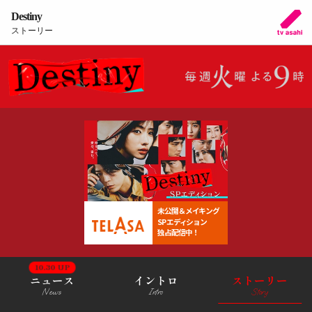
Destiny
ストーリー
未公開＆メイキング
SPエディション
独占配信中！
10.30 UP
ニュース
イントロ
ストーリー
News
Intro
Story