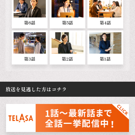
第6話
第5話
第4話
第3話
第2話
第1話
放送を見逃した方はコチラ