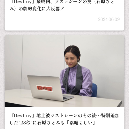
『Destiny』最終回、ラストシーンの奏（石原さと
み）の劇的変化に大反響！
2024.06.09
『Destiny』地上波ラストシーンのその後…特別追加
した“23秒”に石原さとみも「素晴らしい」