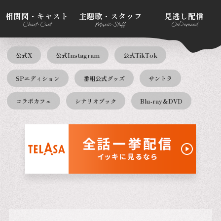
相関図・キャスト
主題歌・スタッフ
見逃し配信
Chart•Cast
Music•Staff
OnDemand
公式X
公式Instagram
公式TikTok
SPエディション
番組公式グッズ
サントラ
コラボカフェ
シナリオブック
Blu-ray＆DVD