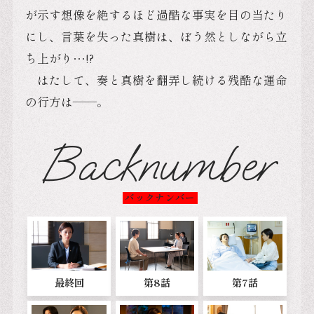
が示す想像を絶するほど過酷な事実を目の当たり
にし、言葉を失った真樹は、ぼう然としながら立
ち上がり…!?
はたして、奏と真樹を翻弄し続ける残酷な運命
の行方は――。
Backnumber
バックナンバー
最終回
第8話
第7話