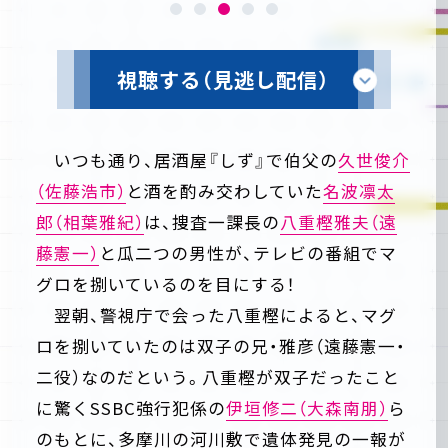
視聴する（見逃し配信）
いつも通り、居酒屋『しず』で伯父の
久世俊介
（佐藤浩市）
と酒を酌み交わしていた
名波凛太
郎（相葉雅紀）
は、捜査一課長の
八重樫雅夫（遠
藤憲一）
と瓜二つの男性が、テレビの番組でマ
グロを捌いているのを目にする！
翌朝、警視庁で会った八重樫によると、マグ
ロを捌いていたのは双子の兄・雅彦（遠藤憲一・
二役）なのだという。八重樫が双子だったこと
に驚くSSBC強行犯係の
伊垣修二（大森南朋）
ら
のもとに、多摩川の河川敷で遺体発見の一報が