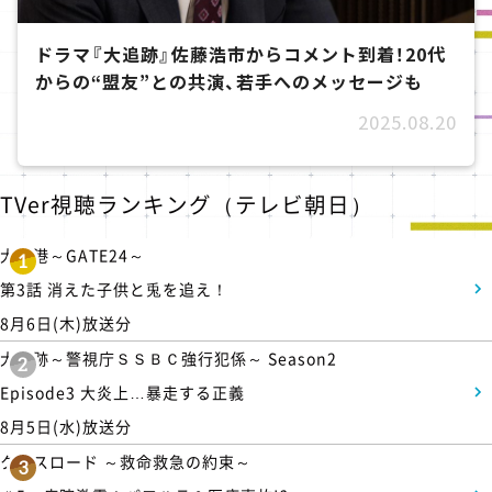
ドラマ『大追跡』佐藤浩市からコメント到着！20代
からの“盟友”との共演、若手へのメッセージも
2025.08.20
TVer視聴ランキング（テレビ朝日）
大空港～GATE24～
1
第3話 消えた子供と兎を追え！
8月6日(木)放送分
大追跡～警視庁ＳＳＢＣ強行犯係～ Season2
2
Episode3 大炎上…暴走する正義
8月5日(水)放送分
クロスロード ～救命救急の約束～
3