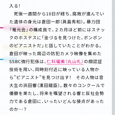
入る！
死後一週間から10日が経ち、腐敗が進んでい
た遺体の身元は倉田一郎（眞島秀和）。暴力団
『竜元会』の構成員で、２カ月ほど前にはスナッ
クのホステスに「金づるを見つけた、ボンボン
のピアニストだ」と話していたことがわかる。
倉田が映った周辺の防犯カメラ映像を集めた
SSBC強行犯係は、
仁科瑠美（丸山礼）
の顔認証
技術を用い、同時刻付近に映っている人物か
ら”ピアニスト”を見つけ出す！ その人物は音
大生の浜田響（濱田龍臣）。数々のコンクールで
優勝を果たし、将来を嘱望される響と反社会勢
力である倉田に、いったいどんな接点があった
のか…？