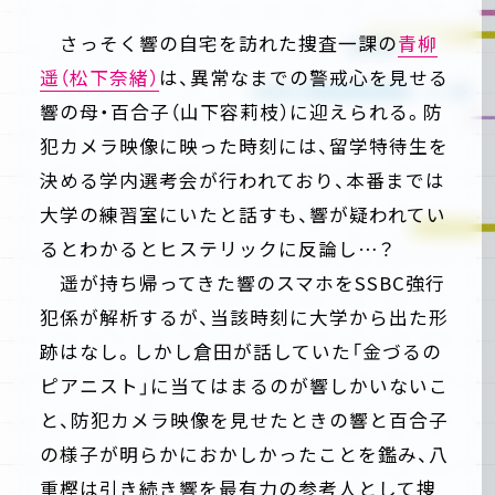
さっそく響の自宅を訪れた捜査一課の
青柳
遥（松下奈緒）
は、異常なまでの警戒心を見せる
響の母・百合子（山下容莉枝）に迎えられる。防
犯カメラ映像に映った時刻には、留学特待生を
決める学内選考会が行われており、本番までは
大学の練習室にいたと話すも、響が疑われてい
るとわかるとヒステリックに反論し…？
遥が持ち帰ってきた響のスマホをSSBC強行
犯係が解析するが、当該時刻に大学から出た形
跡はなし。しかし倉田が話していた「金づるの
ピアニスト」に当てはまるのが響しかいないこ
と、防犯カメラ映像を見せたときの響と百合子
の様子が明らかにおかしかったことを鑑み、八
重樫は引き続き響を最有力の参考人として捜