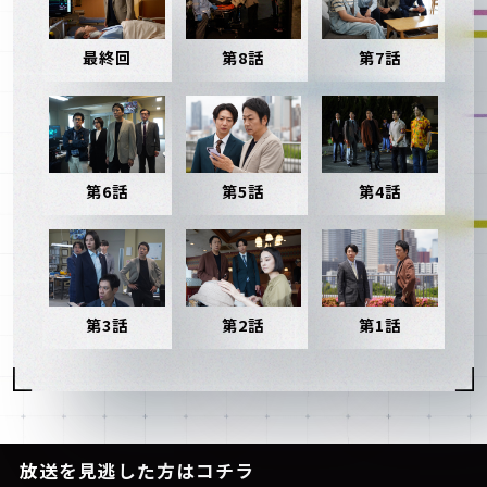
最終回
第8話
第7話
第6話
第5話
第4話
第3話
第2話
第1話
放送を見逃した方はコチラ