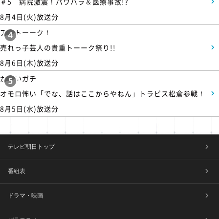
＃5 病院激震！パワハラ＆医療事故!?
8月4日(火)放送分
アメトーーク！
4
売れっ子芸人の貴重トーーク祭り!!
8月6日(木)放送分
かまいガチ
5
オモロ怖い「でな、話はここからやねん」トラビス松倉参戦！
8月5日(水)放送分
テレビ朝日トップ
番組表
ドラマ・映画