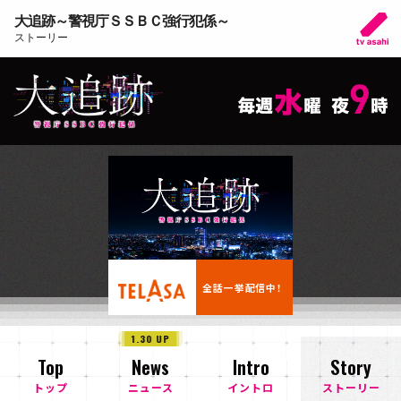
大追跡～警視庁ＳＳＢＣ強行犯係～
ストーリー
全話一挙配信中！
1.30 UP
Top
News
Intro
Story
トップ
ニュース
イントロ
ストーリー