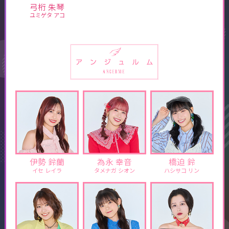
弓桁 朱琴
ユミゲタ アコ
伊勢 鈴蘭
為永 幸音
橋迫 鈴
イセ レイラ
タメナガ シオン
ハシサコ リン