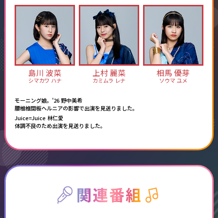
島川 波菜
上村 麗菜
相馬 優芽
シマカワ ハナ
カミムラ レナ
ソウマ ユメ
モーニング娘。'26 野中美希
腰椎椎間板ヘルニアの影響で出演を見送りました。
Juice=Juice 林仁愛
体調不良のため出演を見送りました。