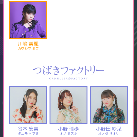
川嶋 美楓
カワシマ ミフ
谷本 安美
小野 瑞歩
小野田 紗栞
タニモト アミ
オノ ミズホ
オノダ サオリ