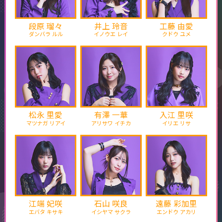
段原 瑠々
井上 玲音
工藤 由愛
ダンバラ ルル
イノウエ レイ
クドウ ユメ
松永 里愛
有澤 一華
入江 里咲
マツナガ リアイ
アリサワ イチカ
イリエ リサ
江端 妃咲
石山 咲良
遠藤 彩加里
エバタ キサキ
イシヤマ サクラ
エンドウ アカリ