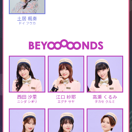
土居 楓奏
ドイ フウカ
西田 汐里
江口 紗耶
高瀬 くるみ
ニシダ シオリ
エグチ サヤ
タカセ クルミ