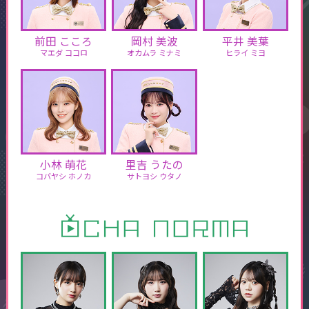
前田 こころ
岡村 美波
平井 美葉
マエダ ココロ
オカムラ ミナミ
ヒライ ミヨ
小林 萌花
里吉 うたの
コバヤシ ホノカ
サトヨシ ウタノ