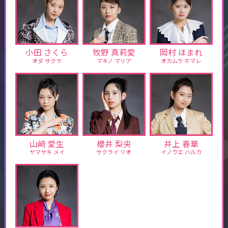
小田 さくら
牧野 真莉愛
岡村 ほまれ
オダ サクラ
マキノ マリア
オカムラ ホマレ
山﨑 愛生
櫻井 梨央
井上 春華
ヤマザキ メイ
サクライ リオ
イノウエ ハルカ