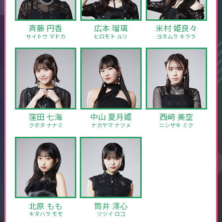
斉藤 円香
広本 瑠璃
米村 姫良々
サイトウ マドカ
ヒロモト ルリ
ヨネムラ キララ
窪田 七海
中山 夏月姫
西﨑 美空
クボタ ナナミ
ナカヤマ ナツメ
ニシザキ ミク
北原 もも
筒井 澪心
キタハラ モモ
ツツイ ロコ