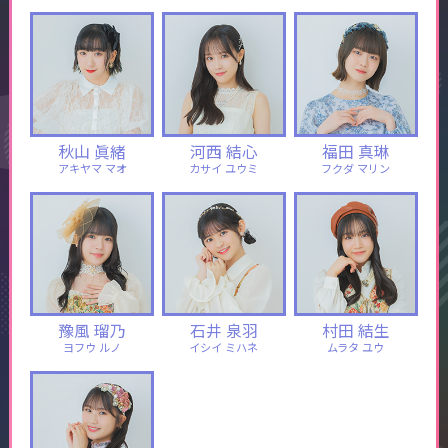
秋山 眞緒
河西 結心
福田 真琳
アキヤマ マオ
カサイ ユウミ
フクダ マリン
豫風 瑠乃
石井 泉羽
村田 結生
ヨフウ ルノ
イシイ ミハネ
ムラタ ユウ