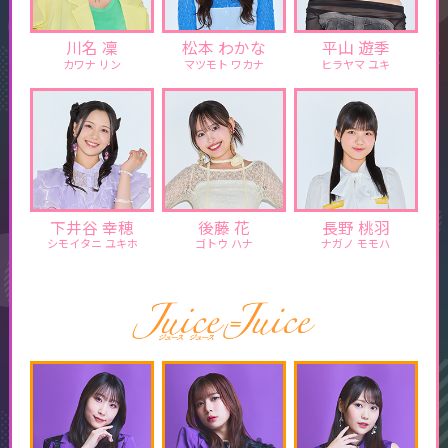
川名 凜
松本 わかな
平山 遊季
カワナ リン
マツモト ワカナ
ヒラヤマ ユキ
下井谷 幸穂
後藤 花
長野 桃羽
シモイタニ ユキホ
ゴトウ ハナ
ナガノ モモハ