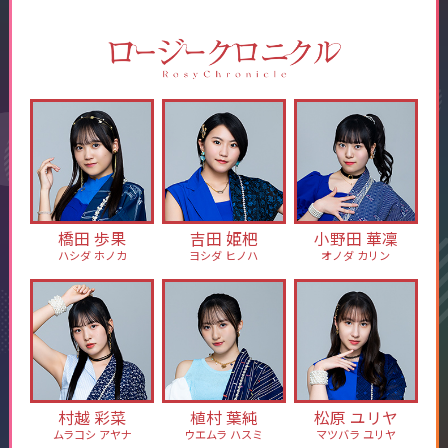
橋田 歩果
吉田 姫杷
小野田 華凜
ハシダ ホノカ
ヨシダ ヒノハ
オノダ カリン
村越 彩菜
植村 葉純
松原 ユリヤ
ムラコシ アヤナ
ウエムラ ハスミ
マツバラ ユリヤ