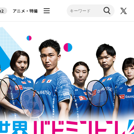
t
h2
アニメ・特撮