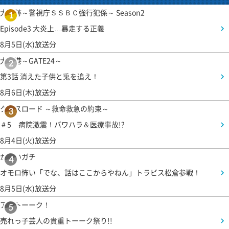
大追跡～警視庁ＳＳＢＣ強行犯係～ Season2
1
Episode3 大炎上…暴走する正義
8月5日(水)放送分
大空港～GATE24～
2
第3話 消えた子供と兎を追え！
8月6日(木)放送分
クロスロード ～救命救急の約束～
3
＃5 病院激震！パワハラ＆医療事故!?
8月4日(火)放送分
かまいガチ
4
オモロ怖い「でな、話はここからやねん」トラビス松倉参戦！
8月5日(水)放送分
アメトーーク！
5
売れっ子芸人の貴重トーーク祭り!!