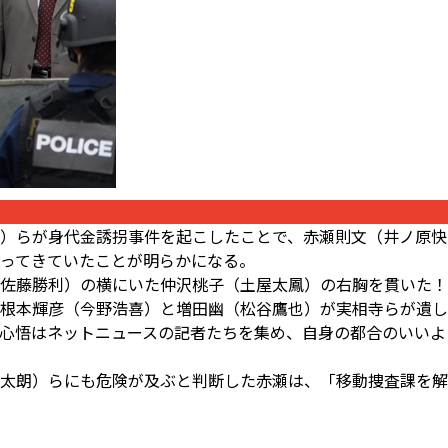
）らが身代金誘拐事件を起こしたことで、赤瀬則文（井ノ原快
葬ってきていたことが明らかになる。
藤勝利）の横にいた仲沢桃子（土屋太鳳）の右胸を貫いた――！
根本輝彦（今野浩喜）と増田幽（松谷鷹也）が実相寺らが遺し
心悟はネットニュースの記者たちを集め、自身の都合のいいよ
太朗）らにも危険が及ぶと判断した赤瀬は、「移動捜査課を解