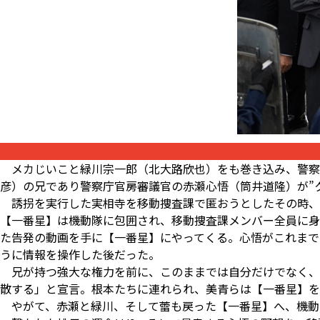
メカじいこと緑川宗一郎（北大路欣也）をも巻き込み、警察
彦）の兄であり警察庁官房審議官の赤瀬心悟（筒井道隆）が”
誘拐を実行した実相寺を移動捜査課で匿おうとしたその時、心
【一番星】は機動隊に包囲され、移動捜査課メンバー全員に身
た告発の動画を手に【一番星】にやってくる。心悟がこれまで
うに情報を操作した後だった。
兄が持つ強大な権力を前に、このままでは自分だけでなく、
散する」と宣言。根本たちに連れられ、美青らは【一番星】を
やがて、赤瀬と緑川、そして蕾も戻った【一番星】へ、機動隊突