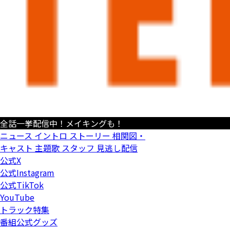
全話一挙配信中！メイキングも！
ニュース
イントロ
ストーリー
相関図・
キャスト
主題歌
スタッフ
見逃し配信
公式X
公式Instagram
公式TikTok
YouTube
トラック特集
番組公式グッズ