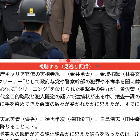
視聴する（見逃し配信）
庁キャリア官僚の実相寺紘一（金井勇太）、金城拓哉（林泰文
クリーナー”として政府与党や警察幹部の犯罪や不祥事を闇に
悟に”クリーニング”を命じられた狙撃手の弾丸が、黄沢蕾（佐
代金目的略取と犯人隠避の疑いで逮捕状が出る中、捜査一課の
に手を染めてきた悪事の数々が暴かれたかに思えたが、すでに
天尾美青（優香）、須黒半次（横田栄司）、白鳥浩志（田中幸
降りることに…。
入の瞬間が迫る――絶体絶命かに思えた彼らを救ったのは…!?