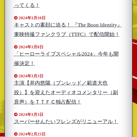
ってくる！
2024年3月10日
キャストの素顔に迫る！ 『The Boon Identity』
東映特撮ファンクラブ（TTFC）で配信開始！
2024年3月8日
「ヒーローライブスペシャル2024」今年も開
催決定！
2024年3月3日
主演【井内悠陽（ブンレッド／範道大也
役）】を迎えたオーディオコメンタリー（副
音声）をＴＴＦＣ独占配信！
2024年3月3日
スーパーせんたいフレンズがリニューアル！
2024年2月25日