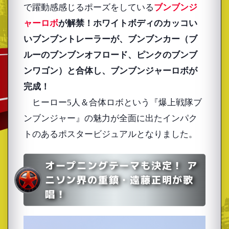
で躍動感感じるポーズをしている
ブンブンジ
ャーロボ
が解禁！ホワイトボディのカッコい
いブンブントレーラーが、ブンブンカー（ブ
ルーのブンブンオフロード、ピンクのブンブ
ンワゴン）と合体し、ブンブンジャーロボが
完成！
ヒーロー5人＆合体ロボという『爆上戦隊ブ
ンブンジャー』の魅力が全面に出たインパク
トのあるポスタービジュアルとなりました。
オープニングテーマも決定！ ア
ニソン界の重鎮・遠藤正明が歌
唱！