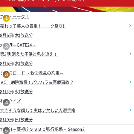
アメトーーク！
1
売れっ子芸人の貴重トーーク祭り!!
8月6日(木)放送分
大空港～GATE24～
2
第3話 消えた子供と兎を追え！
8月6日(木)放送分
クロスロード ～救命救急の約束～
3
＃5 病院激震！パワハラ＆医療事故!?
8月4日(火)放送分
有吉クイズ
4
できそうな顔して実はアヤしい人選手権
8月9日(日)放送分
大追跡～警視庁ＳＳＢＣ強行犯係～ Season2
5