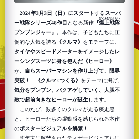
2024年3月3日（日）にスタート
する
スーパ
ばくあげせんたい
ー戦隊シリーズ48作目
となる新作
『
爆上戦隊
ブンブンジャー』
。本作は、子どもたちに圧
倒的な人気を誇る
《クルマ》
をモチーフに、
タイヤやスピードメーターをイメージしたレ
ーシングスーツに身を包んだ《ヒーロー》
が、
自らスーパーマシンを作り上げて、限界
突破！ 《クルマ×つくる》
をテーマに掲げ、
気分をブンブン、バクアゲしていく、大胆不
敵で超前向きなヒーローが誕生
します。
このたび、数多くのクルマが走る疾走感
と、ヒーローたちの躍動感を感じられる本作
の
ポスタービジュアルを解禁！
昨年末に解禁されたティザービジュアルに