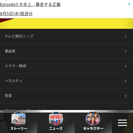
Episode3 大炎上…暴走する正義
8月5日(水)放送分
テレビ朝日トップ
番組表
ドラマ・映画
バラエティ
音楽
アニメ・ヒーロー
報道・情報・ドキュメンタリー
キャラクター
ストーリー
ニュース