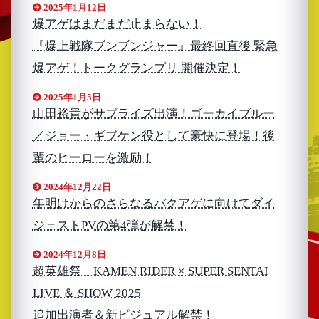
2025年1月12日
爆アゲはまだまだ止まらない！
『爆上戦隊ブンブンジャー』最終回直後 緊急
爆アゲ！トークグランプリ 開催決定！
2025年1月5日
山田裕貴がサプライズ出演！ゴーカイブルー
／ジョー・ギブケン役として豪快に登場！後
輩のヒーローを激励！
2024年12月22日
年明けからのさらなるバクアゲに向けてダイ
ジェストPVの第4弾が解禁！
2024年12月8日
超英雄祭 KAMEN RIDER × SUPER SENTAI
LIVE ＆ SHOW 2025
追加出演者＆新ビジュアル解禁！