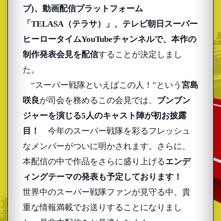
ブ)、動画配信プラットフォーム
「TELASA（テラサ）」、テレビ朝日スーパー
ヒーロータイムYouTubeチャンネルで、本作の
制作発表会見を配信
することが決定しまし
た。
“スーパー戦隊といえばこの人！”という
宮島
咲良
が司会を務めるこの会見では、
ブンブン
ジャーを演じる5人のキャスト陣が初お披露
目！
今年のスーパー戦隊を彩るフレッシュ
なメンバーがついに明かされます。さらに、
本配信の中で作品をさらに盛り上げる
エンデ
ィングテーマの発表も予定しております！
世界中のスーパー戦隊ファンが見守る中、貴
重な情報満載でお送りすることになりまし