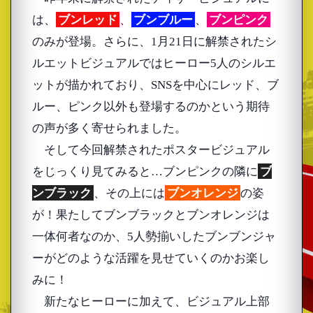
は、
ブンレッド
、
ブンブルー
、
ブンピンク
のみが登場。さらに、1月21日に解禁されたシ
ルエットビジュアルではヒーロー5人のシルエ
ットが描かれており、SNSを中心にレッド、ブ
ルー、ピンク以外も登場するのかという期待
の声が多く寄せられました。
そして今回解禁されたポスタービジュアル
をじっくり見てみると…ブンピンクの隣に
ブ
ンブラック
、その上には
ブンオレンジ
の姿
が！果たしてブンブラックとブンオレンジは
一体何者なのか、5人勢揃いしたブンブンジャ
ーがどのような活躍を見せていくのかお楽し
みに！
新たなヒーローに加えて、ビジュアル上部