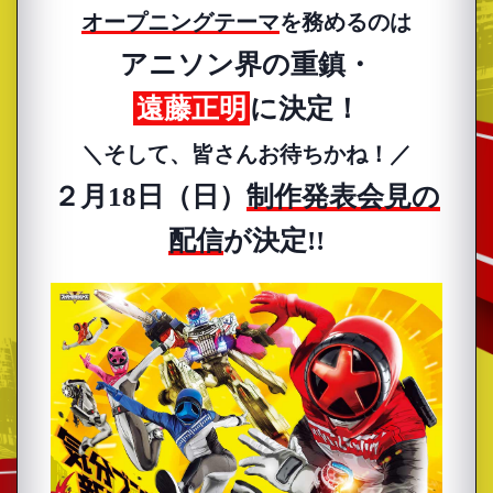
オープニングテーマ
を務めるのは
アニソン界の重鎮・
遠藤正明
に決定！
＼そして、皆さんお待ちかね！／
２月18日（日）
制作発表会見の
配信
が決定!!