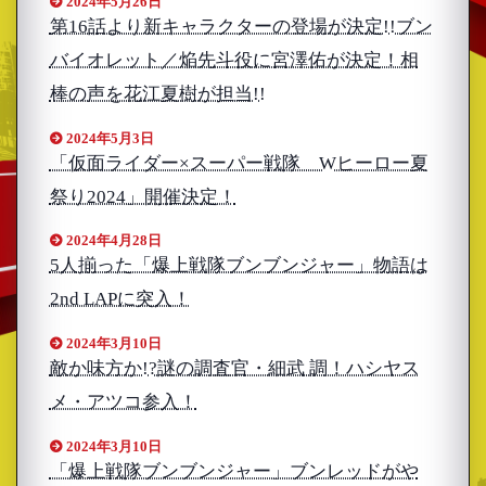
2024年5月26日
第16話より新キャラクターの登場が決定!!ブン
バイオレット／焔先斗役に宮澤佑が決定！相
棒の声を花江夏樹が担当!!
2024年5月3日
「仮面ライダー×スーパー戦隊 Wヒーロー夏
祭り2024」開催決定！
2024年4月28日
5人揃った「爆上戦隊ブンブンジャー」物語は
2nd LAPに突入！
2024年3月10日
敵か味方か!?謎の調査官・細武 調！ハシヤス
メ・アツコ参入！
2024年3月10日
「爆上戦隊ブンブンジャー」ブンレッドがや