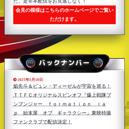
た。是非本配信をお見逃しなく！
会見の模様はこちらのホームページでご覧い
ただけます。
バックナンバー
2025年5月18日
焔先斗＆ビュン・ディーゼルが宇宙を巡る！
ＴＴＦＣオリジナルスピンオフ『爆上戦隊ブ
ンブンジャー ｆｏｒｍａｔｉｏｎ ｌａ
ｐ 始末屋 オブ ギャラクシー』東映特撮
ファンクラブで配信決定！