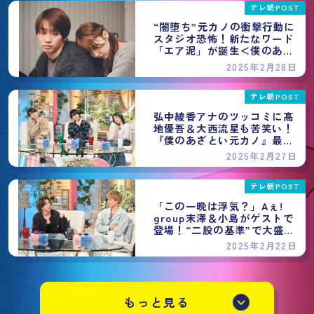
テレ朝POST
“闇堕ち”元カノの衝撃行動に
スタジオ恐怖！新たなワード
「エア泥」が誕生＜僕のあざ
とい元カノ＞
2025年2月28日
テレ朝POST
弘中綾香アナのツッコミに髙
地優吾＆大西流星も苦笑い！
『僕のあざとい元カノ』最終
回のゲスト解禁
2025年2月27日
テレ朝POST
「この一晩は浮気？」Aぇ!
group末澤＆小島がゲストで
登場！“二股の基準”で大盛り
上がり＜僕のあざとい元カノ
2025年2月22日
＞
もっと見る