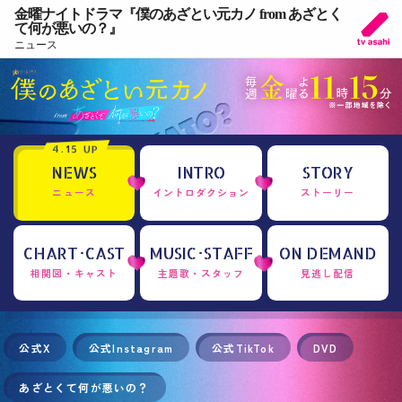
金曜ナイトドラマ『僕のあざとい元カノ from あざとく
て何が悪いの？』
ニュース
4.15 UP
NEWS
INTRO
STORY
ニュース
イントロダクション
ストーリー
CHART･CAST
MUSIC･STAFF
ON DEMAND
相関図・キャスト
主題歌・スタッフ
見逃し配信
公式X
公式Instagram
公式TikTok
DVD
あざとくて何が悪いの？