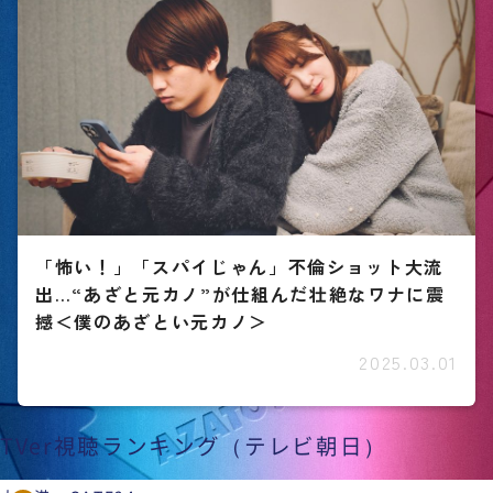
「怖い！」「スパイじゃん」不倫ショット大流
出…“あざと元カノ”が仕組んだ壮絶なワナに震
撼＜僕のあざとい元カノ＞
2025.03.01
TVer視聴ランキング（テレビ朝日）