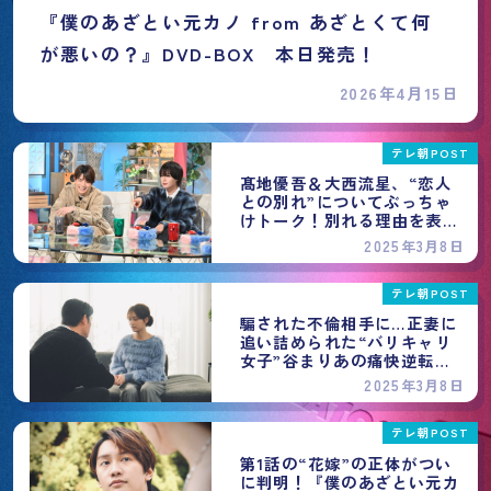
『僕のあざとい元カノ from あざとくて何
が悪いの？』DVD-BOX 本日発売！
2026年4月15日
テレ朝POST
髙地優吾＆大西流星、“恋人
との別れ”についてぶっちゃ
けトーク！別れる理由を表
に!?＜僕のあざとい元カノ＞
2025年3月8日
テレ朝POST
騙された不倫相手に…正妻に
追い詰められた“バリキャリ
女子”谷まりあの痛快逆転劇
にスカッ！＜僕のあざとい元
2025年3月8日
カノ＞
テレ朝POST
第1話の“花嫁”の正体がつい
に判明！『僕のあざとい元カ