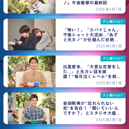
ノ』今夜衝撃の最終回
2025年3月7日
テレ朝POST
「怖い！」「スパイじゃん」
不倫ショット大流出…“あざ
と元カノ”が仕組んだ壮絶な
ワナに震撼＜僕のあざとい元
2025年3月1日
カノ＞
テレ朝POST
比嘉愛未、「大変な恋愛をし
た…」と元カレ話を披
露！“毎日泣くレベル”を救っ
た親友の一言とは？＜僕のあ
2025年3月1日
ざとい元カノ＞
テレ朝POST
岩田剛典が“忘れられない
恋”を告白！「聞いていいん
ですか？」とスタジオ大盛り
上がり＜僕のあざとい元カノ
2025年3月1日
＞