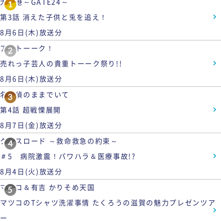
大空港～GATE24～
1
第3話 消えた子供と兎を追え！
8月6日(木)放送分
アメトーーク！
2
売れっ子芸人の貴重トーーク祭り!!
8月6日(木)放送分
名探偵のままでいて
3
第4話 超戦慄展開
8月7日(金)放送分
クロスロード ～救命救急の約束～
4
＃5 病院激震！パワハラ＆医療事故!?
8月4日(火)放送分
マツコ＆有吉 かりそめ天国
5
マツコのTシャツ洗濯事情 たくろうの滋賀の魅力プレゼンツア
ー