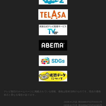
テレビ朝日のホームページに掲載されている情報、価格は取材当時のものです。現在の価格
表示と異なる場合があります。
JASRAC許諾 第6688647023Y41011号
JASRAC許諾 第6688647024Y41005号