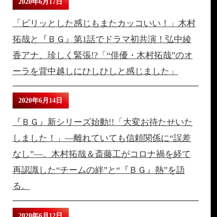
2020年6月17日
「ピリッとした感じもまたカッコいい！」木村
拓哉と『ＢＧ』第1話でドラマ初共演！弘中綾
香アナ、珍しく緊張!?「“俳優・木村拓哉”のオ
ーラを背中越しにひしひしと感じました」
2020年6月14日
『ＢＧ』新シリーズ始動!!「大変お待たせいた
しました！」―離れていても信頼関係に“誤差
なし”―。木村拓哉＆斎藤工がコロナ禍を経て
再認識した“チームの絆”と“『ＢＧ』熱”を語
る。
2020年6月12日