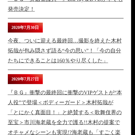
発売決定！
2020年7月30日
今夜、ついに迎える最終回…撮影を終えた木村
拓哉が包み隠さず語る“今の思い”！「今の自分
たちにできることは160％やり尽くした」
2020年7月27日
『ＢＧ』衝撃の最終回に衝撃のVIPゲストが“本
人役”で登場＜ボディーガード＞木村拓哉が
「とにかく真面目！」と絶賛する＜歌舞伎界の
至宝＞市川海老蔵を全力で護る!!木村の提案で
オチャメなシーンも実現!?海老蔵も「すごく楽