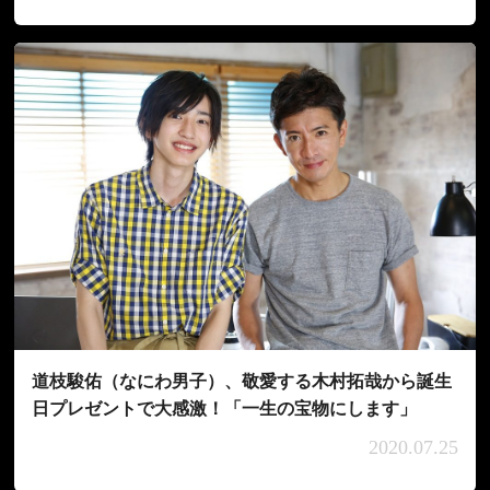
道枝駿佑（なにわ男子）、敬愛する木村拓哉から誕生
日プレゼントで大感激！「一生の宝物にします」
2020.07.25