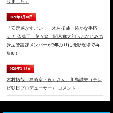
りました」
2020年3月18日
「安定感がすごい！」木村拓哉、確かな手応
え！ 斎藤工、菜々緒、間宮祥太朗らおなじみの
身辺警護課メンバーが2年ぶりに撮影現場で再
集結!!
2020年3月5日
木村拓哉（島崎章・役）さん、川島誠史（テレ
ビ朝日プロデューサー） コメント