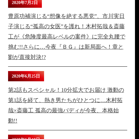
2020年7月2日
豊原功補演じる“想像を絶する悪党”、市川実日
子演じる“孤高の女医”を護れ！木村拓哉＆斎藤
工が《危険度最高レベルの案件》に完全丸腰で
挑む!!さらに…今夜『ＢＧ』は新局面へ！章と
劉が直接対決!?
2020年6月25日
第2話もスペシャル！10分拡大でお届け 激動の
第1話を経て、熱き男たちがひとつに…木村拓
哉×斎藤工 孤高の最強バディが今夜、本格始
動!!