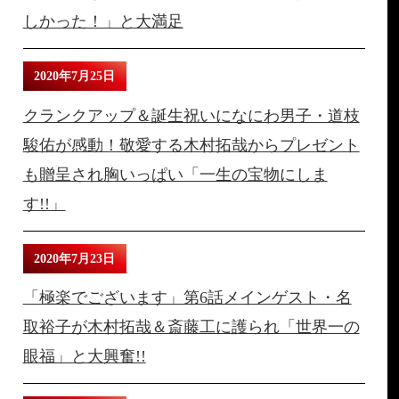
しかった！」と大満足
2020年7月25日
クランクアップ＆誕生祝いになにわ男子・道枝
駿佑が感動！敬愛する木村拓哉からプレゼント
も贈呈され胸いっぱい「一生の宝物にしま
す!!」
2020年7月23日
「極楽でございます」第6話メインゲスト・名
取裕子が木村拓哉＆斎藤工に護られ「世界一の
眼福」と大興奮!!