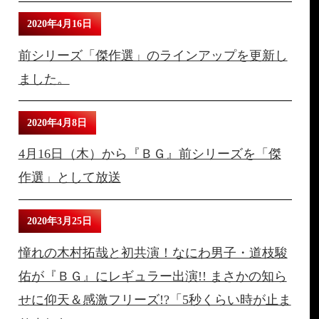
2020年4月16日
前シリーズ「傑作選」のラインアップを更新し
ました。
2020年4月8日
4月16日（木）から『ＢＧ』前シリーズを「傑
作選」として放送
2020年3月25日
憧れの木村拓哉と初共演！なにわ男子・道枝駿
佑が『ＢＧ』にレギュラー出演!! まさかの知ら
せに仰天＆感激フリーズ!?「5秒くらい時が止ま