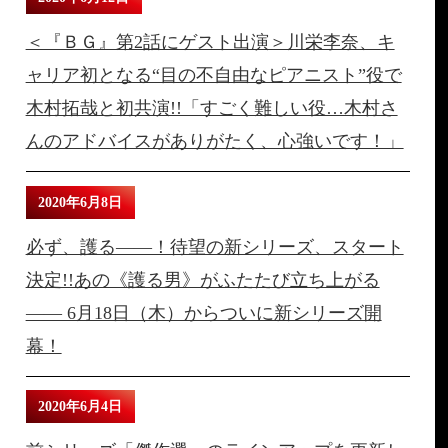
＜『ＢＧ』第2話にゲスト出演＞川栄李奈、キ
ャリア初となる“目の不自由なピアニスト”役で
木村拓哉と初共演!!「すごく難しい役…木村さ
んのアドバイスがありがたく、心強いです！」
2020年6月8日
必ず、護る――！待望の新シリーズ、スタート
決定!!あの《護る男》がふたたび立ち上がる
―― 6月18日（木）からついに新シリーズ開
幕！
2020年6月4日