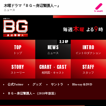
木曜ドラマ『ＢＧ～身辺警護人～』
ニュース
2.3 UP
TOP
NEWS
INTRO
トップ
ニュース
イントロダクション
STORY
CHART・CAST
STAFF
ストーリー
相関図・キャスト
スタッフ
公式Twitter
グッズ
サントラ
Blu-ray＆DVD
ＢＧ～身辺警護人～（2018年放送）