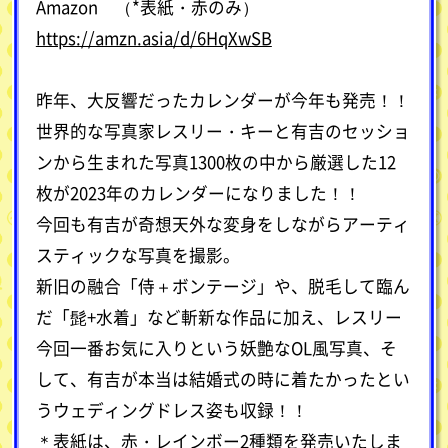
Amazon （*表紙・赤のみ）
https://amzn.asia/d/6HqXwSB
昨年、大反響だったカレンダーが今年も発売！！
世界的な写真家レスリー・キーと有吉のセッショ
ンから生まれた写真1300枚の中から厳選した12
枚が2023年のカレンダーになりました！！
今回も有吉が奇想天外な変身をしながらアーティ
スティックな写真を撮影。
新旧の融合「侍＋ボンテージ」や、脱毛して臨ん
だ「髭+水着」など斬新な作品に加え、レスリー
今回一番お気に入りという妖艶なOL風写真、そ
して、有吉が本当は結婚式の時に着たかったとい
うウェディングドレス姿も収録！！
＊表紙は、赤・レインボー2種類を発売いたしま