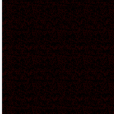
断りしております。会場内の自動販売機・売店をご利用
ください。
ビデオ・カメラ、または携帯電話等での録音・録画・撮
影・配信禁止です。
車椅子をご利用の方は、「最前列」「正面リングサイド
席」「リングサイドA席」のいずれかをお買い求めくだ
さい。付き添いとして同行される方もチケットが必要で
す。
鑑賞スペース確保の都合上、チケットをご購入いただき
ましたら、公演の1週間前までにディスクガレージ「車
子来場・配慮対応に関するお問合せ」までご連絡をお願
いいたします。
今後の状況によりましては、開場・開演時間が変更とな
る場合がありますことを、予めご了承ください。
今後開催までに、観覧規定を改訂していく可能性がござ