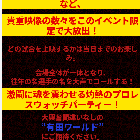
など、
貴重映像の数々をこのイベント限
定で大放出！
どの試合を上映するかは当日までのお楽し
み。
会場全体が一体となり、
往年の名選手の名を大声でコールする！
激闘に魂を震わせる灼熱のプロレ
スウォッチパーティー！
大興奮間違いなしの
“有田ワールド”
にご期待ください。