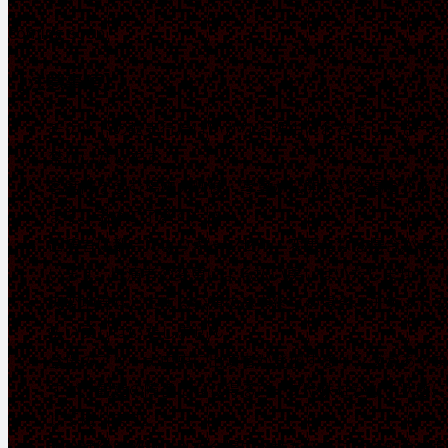
coming soon
【注意事項】
チケットの転売行為はいかなる理由におきましても一切
禁止いたします
客席内を含む場内の映像・写真が公開される場合があり
ます。予めご了承ください
出演者は都合によりキャンセル・変更になる場合がござ
います。出演者の変更による払い戻しはいたしません
天変地異などによる公演の途中終了の場合、チケットの
払い戻しはいたしません
会場のアリーナ中央に出演者が登壇するリングがありま
すが、観覧の障害になり得るロープや鉄柱がない状態に
してあります。
水分補給用飲料以外の会場内へ持ち込みによる飲食はお