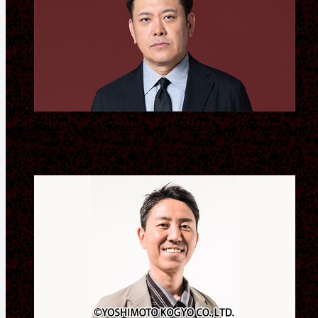
有田哲平
（くりぃむしちゅー）