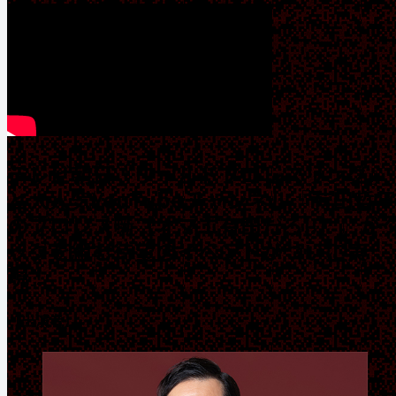
テレビ朝日『ワールドプロレスリング』
と大人気YouTubeチャンネル『有田哲平
のプロレス噺【オマエ有田だろ!!】』が
ッグを組む待望のイベントがついに実
現！
【出演者】