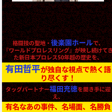
福田充徳
（チュートリアル）
【イベント概要】
後楽園ホール
格闘技の聖地・
で、
『ワールドプロレスリング』が映し続けて
た新日本プロレス50年超の歴史を、
有田哲平
が独自な視点で熱く語
り尽くす！
福田充徳
タッグパートナー
を聞き手に迎
え、
有名なあの事件、名場面、名勝負