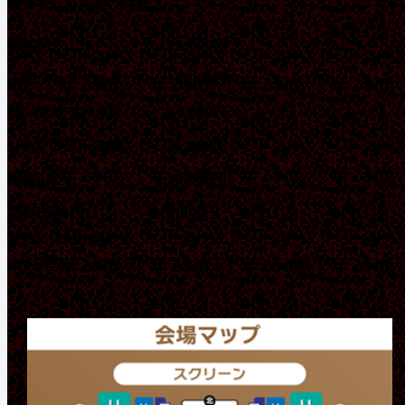
■チケット料金（税込）
最前列
22,000円
正面リングサイド
16,000円
リングサイド A席
14,000円
リングサイド B席
11,000円
南側A席
10,000円
南側B席
8,000円
※お一人様4枚まで
※未就学児入場不可。小学生以上チケット必要