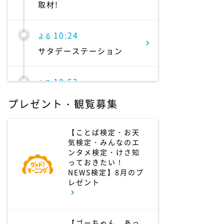
取材!
10:24
よる
サタデーステーション
10:52
よる
私の幸福時間
プレゼント・観覧募集
10:56
よる
【ことば検定・お天
気検定・みんなのエ
港時間
ンタメ検定・けさ知
っておきたい！
NEWS検定】8月のプ
11:00
よる
レゼント
熱闘甲子園 涙は、強さに
なる。
【ゴーちゃん。あっ