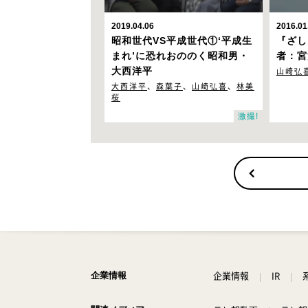
2019.04.06
2016.01
昭和世代VS平成世代①
‘平成生
『ざし
まれ’に恐れおののく昭和男・
者：宮
大西洋平
山崎弘
大西洋平
、
森葉子
、
山崎弘喜
、
林美
桜
激撮!
企業情報
IR
企業情報