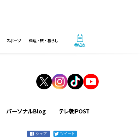
4:00
午後
バチバチSTAR
4:30
午後
スポーツ
料理・旅・暮らし
クレヨンしんちゃん 【ス
番組表
ワンボート伝説だゾ】
5:00
午後
s
ドラえもん 【ウラメシズ
キン】ほか
5:30
午後
パーソナルBlog
テレ朝POST
ANNスーパーJチャンネル
6:00
よる