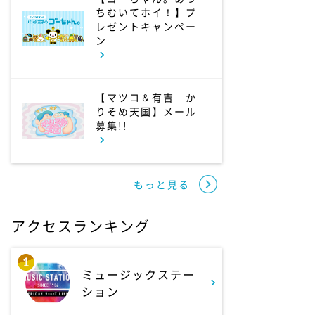
11:30
よる
ちむいてホイ！】プ
レゼントキャンペー
夏色の雲が恋と嵐をまきお
ン
こす #5
0:00
深夜
【マツコ＆有吉 か
天幕のジャードゥーガル
りそめ天国】メール
#7【イマニメーション】
募集!!
0:30
深夜
もっと見る
テレ朝サマフェス音楽LIVE
ダイジェスト
アクセスランキング
1:00
深夜
1
タイムトラベルダディ
ミュージックステー
#2 ダイアン津田ドラマ初
ション
主演作品 脚本:上田誠