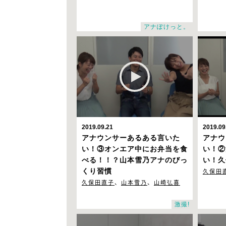
アナぽけっと。
2019.09.21
2019.09
アナウンサーあるある言いた
アナウ
い！③
オンエア中にお弁当を食
い！②
べる！！？山本雪乃アナのびっ
い！久
くり習慣
久保田
久保田直子
、
山本雪乃
、
山崎弘喜
激撮!