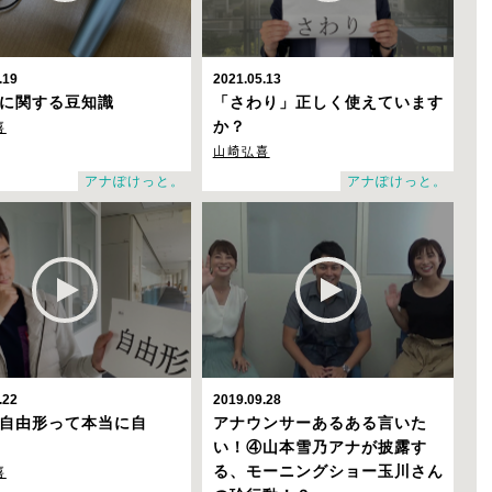
.19
2021.05.13
に関する豆知識
「さわり」正しく使えています
喜
か？
山崎弘喜
アナぽけっと。
アナぽけっと。
.22
2019.09.28
自由形って本当に自
アナウンサーあるある言いた
い！④
山本雪乃アナが披露す
喜
る、モーニングショー玉川さん