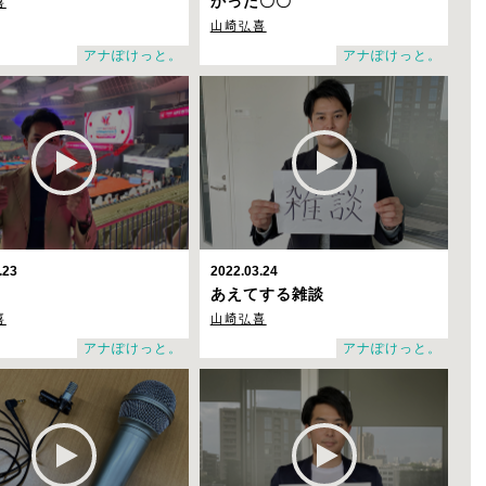
喜
かった〇〇
山崎弘喜
アナぽけっと。
アナぽけっと。
.23
2022.03.24
あえてする雑談
喜
山崎弘喜
アナぽけっと。
アナぽけっと。