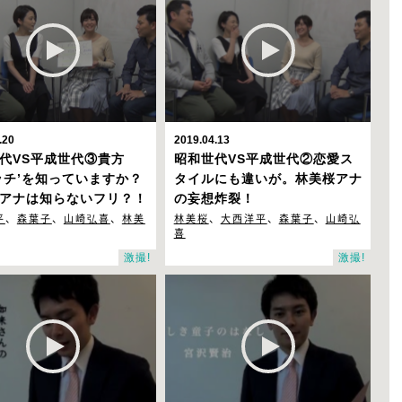
.20
2019.04.13
代VS平成世代③
貴方
昭和世代VS平成世代②
恋愛ス
ッチ’を知っていますか？
タイルにも違いが。林美桜アナ
アナは知らないフリ？！
の妄想炸裂！
平
、
森葉子
、
山崎弘喜
、
林美
林美桜
、
大西洋平
、
森葉子
、
山崎弘
喜
激撮!
激撮!