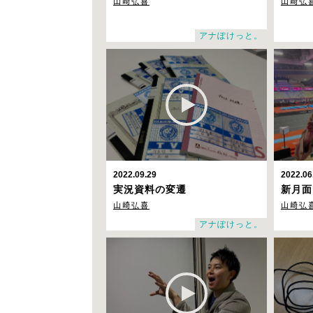
山崎弘喜
山崎弘
アナぽけっと。
2022.09.29
2022.06
実況資料の変遷
新月面
山崎弘喜
山崎弘
アナぽけっと。