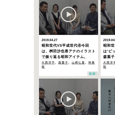
2019.04.27
2019.04
昭和世代VS平成世代④
今回
昭和世
は、桝田沙也香アナのイラスト
は‘ピ
で振り返る昭和アイテム。
森葉子
大西洋平
、
森葉子
、
山崎弘喜
、
林美
大西洋
桜
桜
激撮!