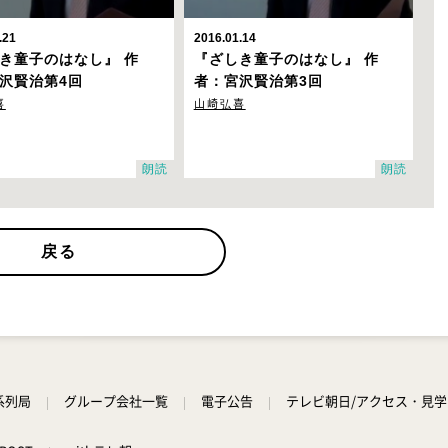
.21
2016.01.14
き童子のはなし』 作
『ざしき童子のはなし』 作
沢賢治
第4回
者：宮沢賢治
第3回
喜
山崎弘喜
朗読
朗読
戻る
系列局
グループ会社一覧
電子公告
テレビ朝日/アクセス・見