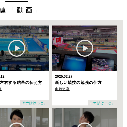
連「動画」
.12
2025.02.27
左右する結果の伝え方
新しい競技の勉強の仕方
喜
山崎弘喜
アナぽけっと。
アナぽけっと。