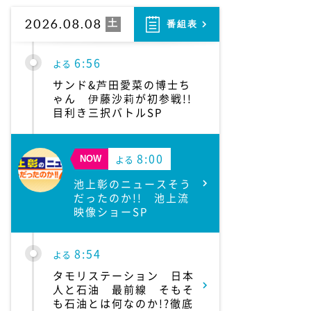
人生の楽園 夏の1時間!ふ
るさと大好きスペシャル
2026.08.08
土
番組表
6:56
よる
サンド&芦田愛菜の博士ち
ゃん 伊藤沙莉が初参戦!!
目利き三択バトルSP
8:00
よる
NOW
池上彰のニュースそう
だったのか!! 池上流
映像ショーSP
8:54
よる
タモリステーション 日本
人と石油 最前線 そもそ
も石油とは何なのか!?徹底