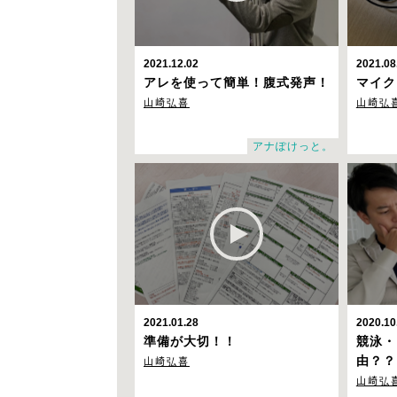
2021.12.02
2021.08
アレを使って簡単！腹式発声！
マイク
山崎弘喜
山崎弘
アナぽけっと。
2021.01.28
2020.10
準備が大切！！
競泳・
山崎弘喜
由？？
山崎弘