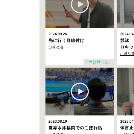
2024.09.26
2024.04
先に行う目線付け
競泳 
山崎弘喜
ロキッ
山崎弘
アナぽけっと。
2023.08.10
2023.04
世界水泳福岡でのこぼれ話
体言止