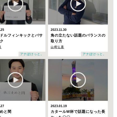
.25
2023.11.30
ドルフィンキックとバサ
角の立たない話題のバランスの
ク
取り方
喜
山崎弘喜
アナぽけっと。
アナぽけっと。
.27
2023.01.19
めと間
カタールW杯で話題になった長