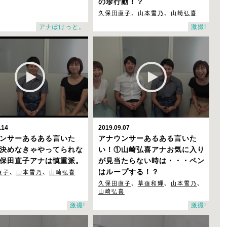
の珍行動！？
久保田直子
、
山本雪乃
、
山崎弘喜
アナぽけっと。
激撮!
.14
2019.09.07
ンサーあるある言いた
アナウンサーあるある言いた
決めなきゃやってられな
い！①
山崎弘喜アナお気に入り
保田直子アナは慎重派。
が見当たらない時は・・・ペン
直子
、
山本雪乃
、
山崎弘喜
はループする！？
久保田直子
、
草薙和輝
、
山本雪乃
、
山崎弘喜
激撮!
激撮!