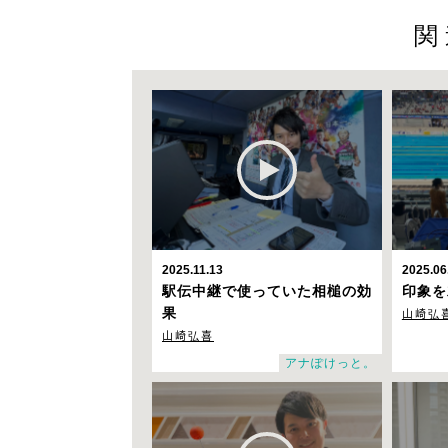
関
2025.11.13
2025.06
駅伝中継で使っていた相槌の効
印象を
果
山崎弘
山崎弘喜
アナぽけっと。