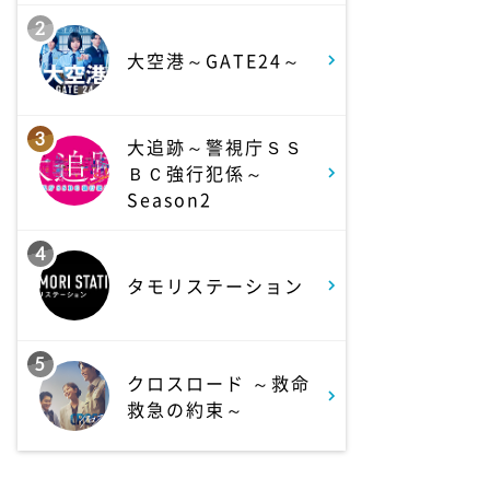
2
1:30
深夜
大空港～GATE24～
ワールドプロレスリング
3
2:00
大追跡～警視庁ＳＳ
深夜
ＢＣ強行犯係～
「きみを愛する気はない」
Season2
と言った次期公爵様がなぜ
か溺愛してきます #6
4
タモリステーション
2:30
深夜
花織さんは転生しても喧嘩
がしたい
5
【ANiMAZiNG!!!】 #5
クロスロード ～救命
救急の約束～
3:00
深夜
上田ちゃんネル 楽屋トー