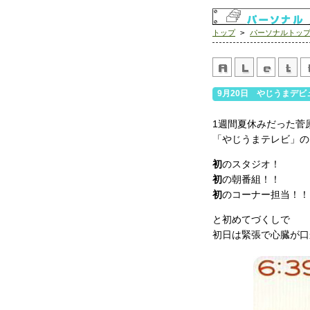
トップ
>
パーソナルトッ
9月20日 やじうまデビ
1週間夏休みだった菅
「やじうまテレビ」の
初
のスタジオ！
初
の朝番組！！
初
のコーナー担当！！
と初めてづくしで
初日は緊張で心臓が口