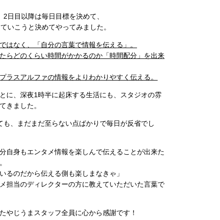
、2日目以降は毎日目標を決めて、
していこうと決めてやってみました。
ではなく、「自分の言葉で情報を伝える」。
たらどのくらい時間がかかるのか「時間配分」を出来
プラスアルファの情報をよりわかりやすく伝える。
とに、深夜1時半に起床する生活にも、スタジオの雰
てきました。
ても、まだまだ至らない点ばかりで毎日が反省でし
分自身もエンタメ情報を楽しんで伝えることが出来た
。
いるのだから伝える側も楽しまなきゃ」
メ担当のディレクターの方に教えていただいた言葉で
たやじうまスタッフ全員に心から感謝です！