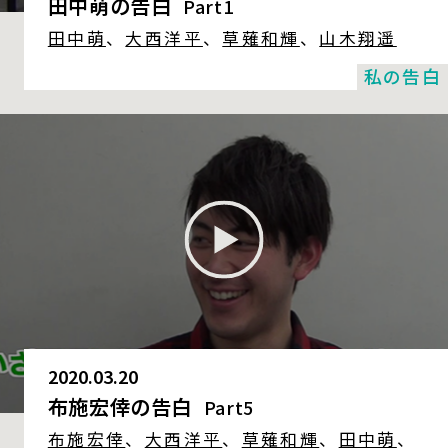
田中萌の告白
Part1
田中萌
、
大西洋平
、
草薙和輝
、
山木翔遥
私の告白
2020.03.20
布施宏倖の告白
Part5
布施宏倖
、
大西洋平
、
草薙和輝
、
田中萌
、