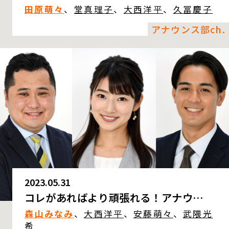
田原萌々
、
堂真理子
、
大西洋平
、
久冨慶子
アナウンス部ch.
2023.05.31
コレがあればより頑張れる！アナウ…
森山みなみ
、
大西洋平
、
安藤萌々
、
武隈光
希