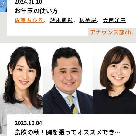
2024.01.10
お年玉の使い方
佐藤ちひろ
、
鈴木新彩
、
林美桜
、
大西洋平
アナウンス部ch.
2023.10.04
食欲の秋！胸を張ってオススメでき…