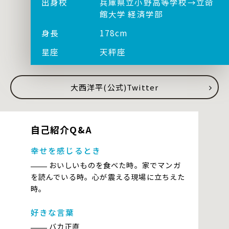
出身校
兵庫県立小野高等学校→立命
館大学 経済学部
身長
178cm
星座
天秤座
大西洋平(公式)Twitter
自己紹介Q&A
幸せを感じるとき
おいしいものを食べた時。家でマンガ
を読んでいる時。心が震える現場に立ちえた
時。
好きな言葉
バカ正直