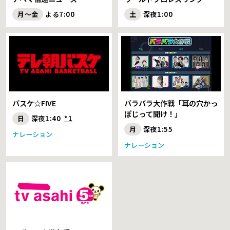
月～金
よる7:00
土
深夜1:00
バスケ☆FIVE
バラバラ大作戦「耳の穴かっ
ぽじって聞け！」
日
深夜1:40
*1
月
深夜1:55
ナレーション
ナレーション