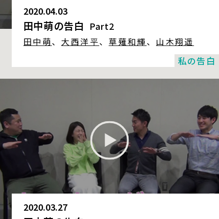
2020.04.03
田中萌の告白
Part2
田中萌
、
大西洋平
、
草薙和輝
、
山木翔遥
私の告白
2020.03.27