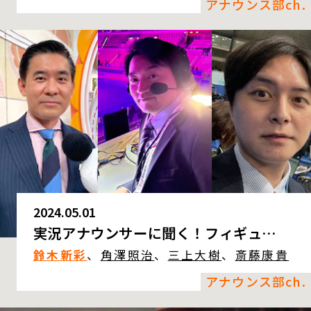
アナウンス部ch.
2024.05.01
実況アナウンサーに聞く！フィギュ…
鈴木新彩
、
角澤照治
、
三上大樹
、
斎藤康貴
アナウンス部ch.