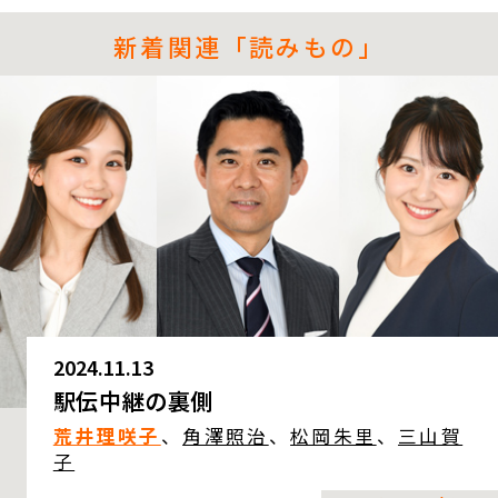
新着関連「読みもの」
2024.11.13
駅伝中継の裏側
荒井理咲子
、
角澤照治
、
松岡朱里
、
三山賀
子