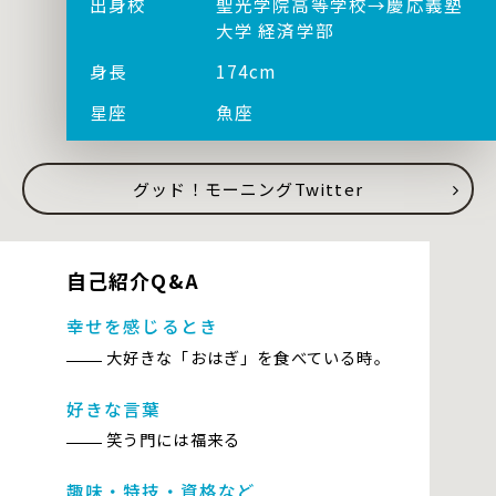
出身校
聖光学院高等学校→慶応義塾
大学 経済学部
身長
174cm
星座
魚座
グッド！モーニングTwitter
自己紹介Q&A
幸せを感じるとき
大好きな「おはぎ」を食べている時。
好きな言葉
笑う門には福来る
趣味・特技・資格など