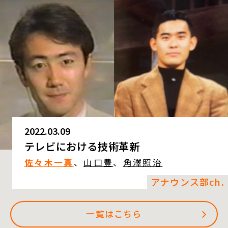
2022.03.09
テレビにおける技術革新
佐々木一真
、
山口豊
、
角澤照治
アナウンス部ch.
一覧はこちら