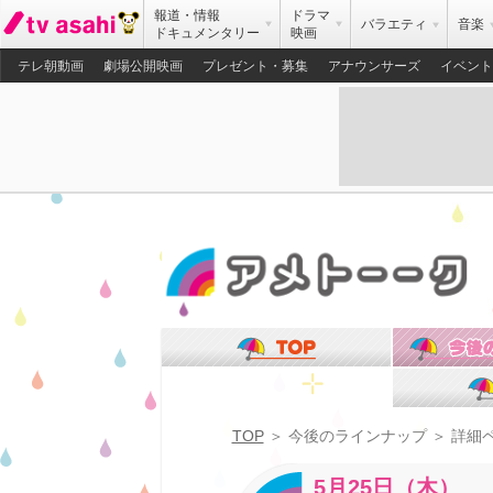
報道・情報
ドラマ
バラエティ
音楽
ドキュメンタリー
映画
テレ朝動画
劇場公開映画
プレゼント・募集
アナウンサーズ
イベント
TOP
今後のラインナップ
詳細
5月25日（木）