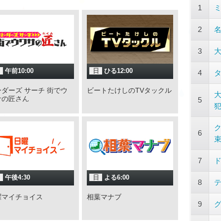
1
2
3
大
午前10:00
日
ひる12:00
4
ダーズ サーチ 街でウ
ビートたけしのTVタックル
サの匠さん
5
犯
ク
6
7
午後4:30
日
よる6:00
8
曜マイチョイス
相葉マナブ
9