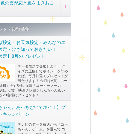
夏色の雲が恋と嵐をまきおこ
↑
す
ント・観覧募集
ば検定・お天気検定・みんなのエ
検定・けさ知っておきたい！
S検定】8月のプレゼント
データ放送で参加しよう！ ク
イズに正解してポイントを貯め
れば、毎月抽選でプレゼントが
当たります！ 今月はA賞「コー
除機」を3名様、B賞「コーヒーメーカ
名様、C賞「映画クレヨンしんちゃんぬい
を20名様にプレゼント！
ちゃん。あっちむいてホイ！】プ
トキャンペーン
テレビのデータ放送から「ゴー
ちゃん。ゲーム」を選んで ゴ
ーちゃん。やちんじゅうみんた