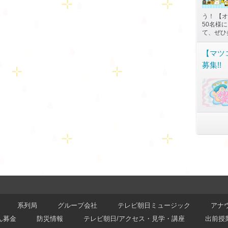
う！ 【オ
50名様
て、ぜひ
【マツ
募集!!
系列局
グループ会社
テレビ朝日ミュージック
アナ
ん募金
防災情報
テレビ朝日/アクセス・見学・講座
出前授