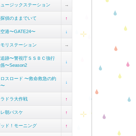
ミュージックステーション
→
名探偵のままでいて
↑
空港〜GATE24〜
↓
タモリステーション
→
大追跡〜警視庁ＳＳＢＣ強行
↓
係〜Season2
ロスロード 〜救命救急の約
↓
束〜
ドラドラ大作戦
↑
テレ朝バスケ
↑
グッド！モーニング
↑