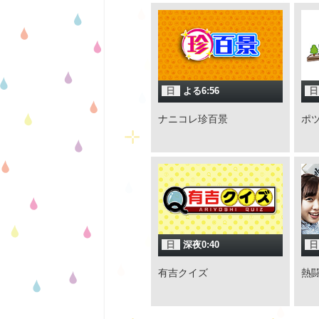
日
よる6:56
日
ナニコレ珍百景
ポ
日
深夜0:40
日
有吉クイズ
熱闘