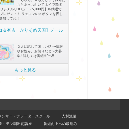
ちとあっちむいてホイで遊ぼ
リジナルQUOカード5,000円】を抽選で
にプレゼント！ リモコンのｄボタンを押し
参加してね！
コ＆有吉 かりそめ天国】メール
２人に話してほしい話 〜情報
やお悩み、お怒りなど〜大募
集!! 詳しくは番組HPへ!!
もっと見る
ウンサー・ナレータースクール
人材派遣
業・テレ朝出前講座
番組向上への取組み