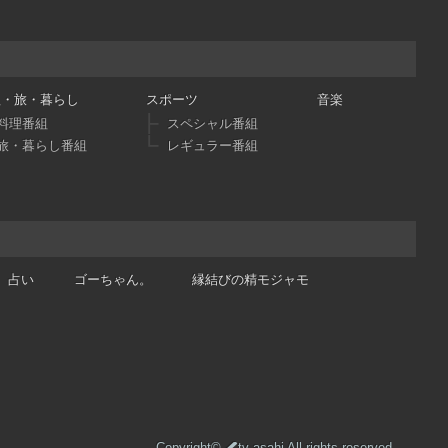
理・旅・暮らし
スポーツ
音楽
料理番組
スペシャル番組
旅・暮らし番組
レギュラー番組
占い
ゴーちゃん。
縁結びの精モジャモ
Copyright©
tv asahi All rights reserved.