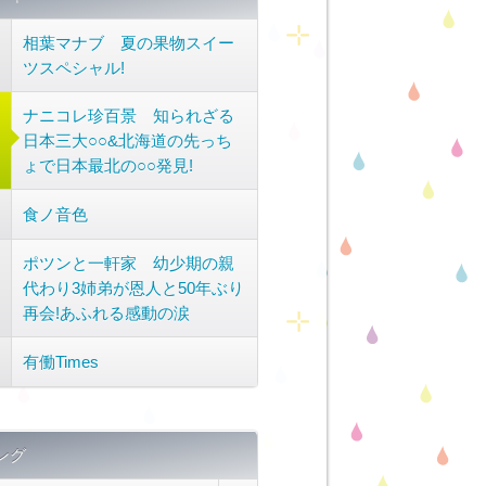
相葉マナブ 夏の果物スイー
ツスペシャル!
ナニコレ珍百景 知られざる
日本三大○○&北海道の先っち
ょで日本最北の○○発見!
食ノ音色
ポツンと一軒家 幼少期の親
代わり3姉弟が恩人と50年ぶり
再会!あふれる感動の涙
有働Times
ング