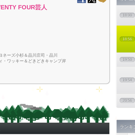
ENTY FOUR芸人
18:00
18:56
ヨネーズ小杉＆品川庄司・品川
19:50
ィ・ワッキー＆どきどきキャンプ岸
19:54
20:56
ランキ
組