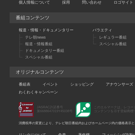
個人情報について
採用
問い合わせ
ロゴサイト
番組コンテンツ
報道・情報・ドキュメンタリー
バラエティ
テレ朝news
レギュラー番組
報道・情報番組
スペシャル番組
ドキュメンタリー番組
スペシャル番組
オリジナルコンテンツ
番組表
イベント
ショッピング
アナウンサーズ
わくわくキャンペーン
JASRAC許諾番号
このエルマークは、レコー
第6688647019Y45038号
コンテンツを示す登録商標です。
消費税率の変更により、テレビ朝日番組内およびホームページ内の価格表示と
リンクについて
免責
著作権
フィッシング詐欺