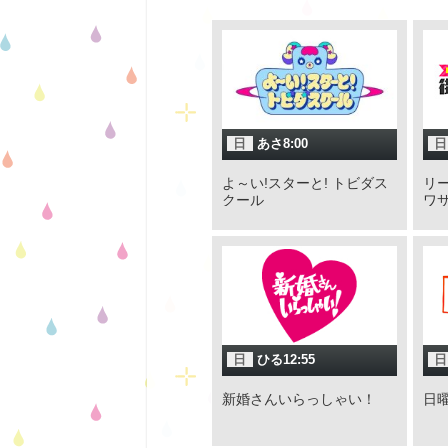
日
あさ8:00
日
よ～い!スターと! トビダス
リー
クール
ワ
日
ひる12:55
日
新婚さんいらっしゃい！
日