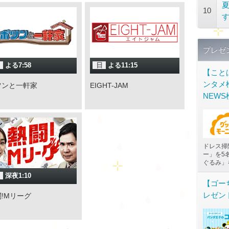
10
プレゼ
よる7:58
日
よる11:15
【こと
ンタメ
ツンと一軒家
EIGHT-JAM
NEW
ドレス掃
ー」を5
ぐるみ」
深夜1:10
【ゴー
レゼン
!Mリーグ