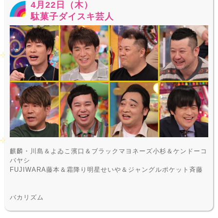
4月22日（木）
駄菓子ダイスキ芸人
麒麟・川島＆よゐこ濱口＆ブラックマヨネーズ小杉＆ケンドーコ
バヤシ
FUJIWARA藤本＆霜降り明星せいや＆ジャングルポケット斉藤
バカリズム