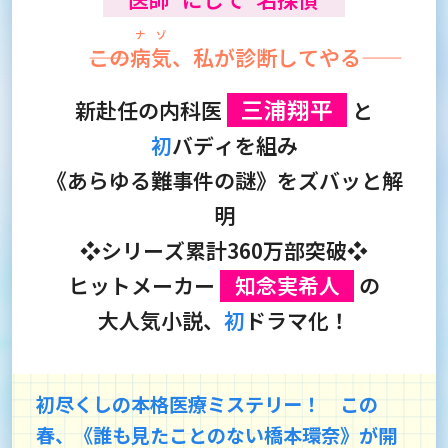
ナゾ
――この
病気
、私が診断してやる――
三浦翔平
新赴任の内科医
と
初
バディを組み
《あらゆる難事件の謎》をズバッと解
明
❖シリーズ累計360万部突破❖
ヒットメーカー
知念実希人
の
大人気小説、
初
ドラマ化！
初尽くしの本格医療ミステリー！ この
春、《誰も見たことのない橋本環奈》が開