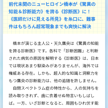
前代未聞のニューヒロイン――橋本が《驚異の
知能＆診断能力》を誇る《診断医》に！
《医師だけに見える所見》を糸口に、難事
件はもちろん超常現象までも爽快に解決
橋本が演じる主人公・天久鷹央は《驚異の知能
を誇る診断医》です。各科で「診断困難」と判断
された病気の原因を解明する《診断医》は、日本
では現状あまり馴染みがありませんが、海外では
権威ある存在。しかも、超人的な知識と洞察力を
もつ鷹央の診断能力は、他の追随を許しません。
自閉スペクトラム症の特性から、人の気持ちを
読み取りきれず、歯に衣着せぬ物言いもしばし
ば。一方、いざ診断となると、周囲もひれ伏す能