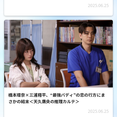
2025.06.25
橋本環奈×三浦翔平、“最強バディ”の恋の行方にま
さかの結末＜天久鷹央の推理カルテ＞
2025.06.25