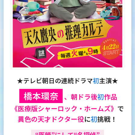
★テレビ朝日の連続ドラマ
初
主演★
橋本環奈
、朝ドラ後
初
作品
《医療版シャーロック・ホームズ》
で
異色の天才ドクター役
に
初
挑戦！
“医師”にして“名探偵”