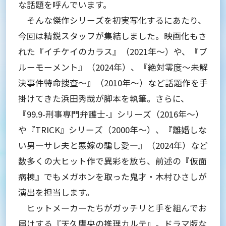
な話題を呼んでいます。
そんな傑作シリーズを初実写化するにあたり、
今回は精鋭スタッフが集結しました。映画化もさ
れた『イチケイのカラス』（2021年～）や、『ブ
ルーモーメント』（2024年）、『絶対零度～未解
決事件特命捜査～』（2010年～）など話題作を手
掛けてきた浜田秀哉が脚本を執筆。さらに、
『99.9-刑事専門弁護士-』シリーズ（2016年～）
や『TRICK』シリーズ（2000年～）、『離婚しな
い男―サレ夫と悪嫁の騙し愛―』（2024年）など
数多くの大ヒット作で異彩を放ち、前述の『仮面
病棟』でもメガホンを取った鬼才・木村ひさしが
演出を担当します。
ヒットメーカーたちがガッチリと手を組んでお
届けする『天久鷹央の推理カルテ』。ドラマ版な