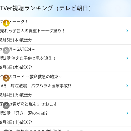
TVer視聴ランキング（テレビ朝日）
アメトーーク！
1
売れっ子芸人の貴重トーーク祭り!!
8月6日(木)放送分
大空港～GATE24～
2
第3話 消えた子供と兎を追え！
8月6日(木)放送分
クロスロード ～救命救急の約束～
3
＃5 病院激震！パワハラ＆医療事故!?
8月4日(火)放送分
夏色の雲が恋と嵐をまきおこす
4
第5話 「好き」涙の告白!?
8月8日(土)放送分