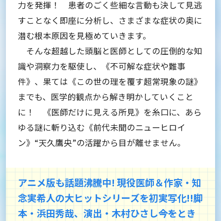
力を発揮！ 患者のごく些細な言動も決して見逃
すことなく即座に分析し、さまざまな症状の奥に
潜む根本原因を見極めていきます。
そんな超越した頭脳と医師としての圧倒的な知
識や洞察力を駆使し、《不可解な症状や難事
件》、果ては《この世の理を覆す超常現象の謎》
までも、医学的観点から解き明かしていくこと
に！ 《医師だけに見える所見》を糸口に、あら
ゆる謎に斬り込む《前代未聞のニューヒロイ
ン》“天久鷹央”の活躍から目が離せません。
アニメ版も話題沸騰中! 現役医師＆作家・知
念実希人の大ヒットシリーズを初実写化!!脚
本・浜田秀哉、演出・木村ひさし――今をとき