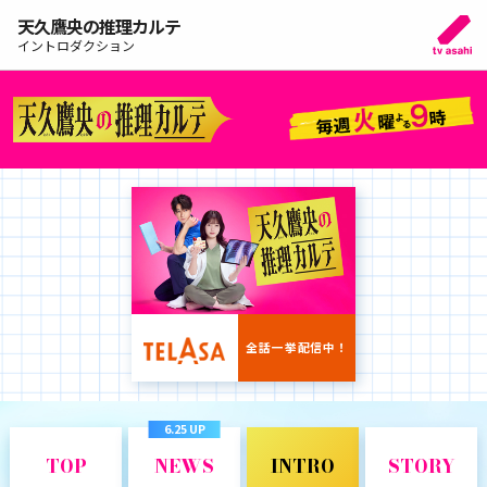
天久鷹央の推理カルテ
イントロダクション
全話一挙配信中！
6.25 UP
TOP
NEWS
INTRO
STORY