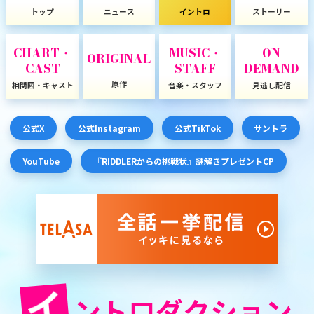
トップ
ニュース
イントロ
ストーリー
CHART・
MUSIC・
ON
ORIGINAL
CAST
STAFF
DEMAND
原作
相関図・キャスト
音楽・スタッフ
見逃し配信
公式X
公式Instagram
公式TikTok
サントラ
YouTube
『RIDDLERからの挑戦状』謎解きプレゼントCP
イ
ントロダクション