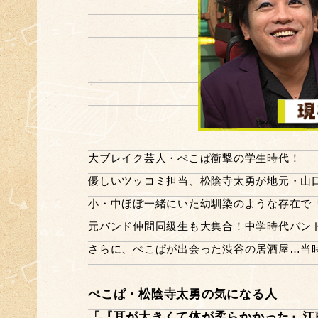
大ブレイク芸人・ぺこぱ衝撃の学生時代！
優しいツッコミ担当、松陰寺太勇が地元・山
小・中ほぼ一緒にいた幼馴染のような存在で
元バンド仲間同級生も大集合！中学時代バン
さらに、ぺこぱが出会った渋谷の居酒屋…当
ぺこぱ・松陰寺太勇の気になる人
「『耳が大きくて体が柔らかかった』江