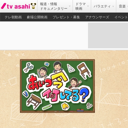
報道・情報
ドラマ
バラエティ
音楽
ドキュメンタリー
映画
テレ朝動画
劇場公開映画
プレゼント・募集
アナウンサーズ
イベント