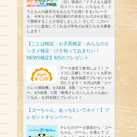
（日）放送の『ドラえもん誕生
日スペシャル』にちなんで、ド
ラえもんの誕生日をみんなでお祝いするパレード
を、今年もテレビ朝日横の六本木ヒルズけやき坂に
て開催することが決定しました！ そして、このパ
レードに参加してくれる小学生のお友だちを大募集
します！
【ことば検定・お天気検定・みんなのエ
ンタメ検定・けさ知っておきたい！
NEWS検定】8月のプレゼント
データ放送で参加しよう！ ク
イズに正解してポイントを貯め
れば、毎月抽選でプレゼントが
当たります！ 今月はA賞「コー
ドレス掃除機」を3名様、B賞「コーヒーメーカ
ー」を5名様、C賞「映画クレヨンしんちゃんぬい
ぐるみ」を20名様にプレゼント！
【ゴーちゃん。あっちむいてホイ！】プ
レゼントキャンペーン
テレビのデータ放送から「ゴー
ちゃん。ゲーム」を選んで ゴ