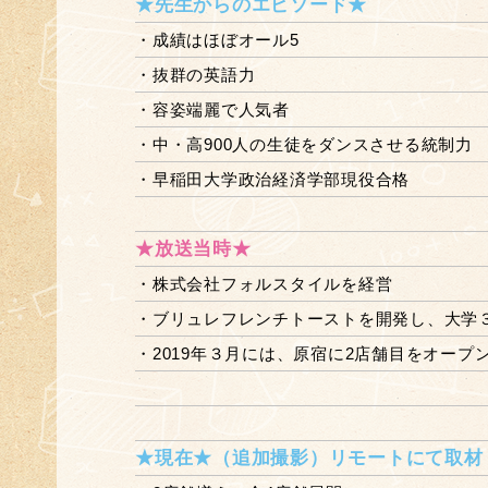
★先生からのエピソード★
・成績はほぼオール5
・抜群の英語力
・容姿端麗で人気者
・中・高900人の生徒をダンスさせる統制力
・早稲田大学政治経済学部現役合格
★放送当時★
・株式会社フォルスタイルを経営
・ブリュレフレンチトーストを開発し、大学
・2019年３月には、原宿に2店舗目をオープ
★現在★（追加撮影）リモートにて取材