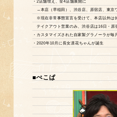
・2店舗増え、全4店舗展開に
→本店（早稲田）、渋谷店、原宿店、東京
※現在非常事態宣言を受けて、本店以外は休
テイクアウト営業のみ、渋谷店は16日・原宿
・カスタマイズされた自家製グラノーラが毎
・2020年10月に長女凛花ちゃんが誕生
■ぺこぱ