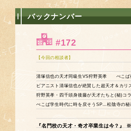
バックナンバー
#172
【今回の相談者】
清塚信也の天才同級生VS狩野英孝 ぺこぱ衝
ピアニスト清塚信也が絶賛した超天才＆カリ
狩野英孝・四千頭身後藤が天才たちと(秘)コ
ぺこぱ学生時代に時を戻そうSP…松陰寺の
『名門校の天才・奇才卒業生は今？』 