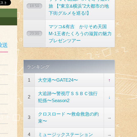
旅 【“東京&横浜"2大都市の地
18:50
下街グルメを巡る!】
マツコ&有吉 かりそめ天国
M-1王者たくろうの滋賀の魅力
20:00
プレゼンツアー
放送
ランキング
1
大空港〜GATE24〜
↑
大追跡〜警視庁ＳＳＢＣ強行
2
↓
犯係〜Season2
クロスロード 〜救命救急の約
3
→
束〜
4
ミュージックステーション
→