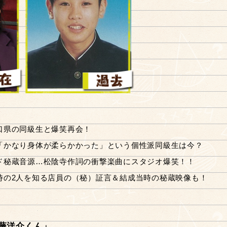
口県の同級生と爆笑再会！
「かなり身体が柔らかかった」という個性派同級生は今？
ド秘蔵音源…松陰寺作詞の衝撃楽曲にスタジオ爆笑！！
時の2人を知る店員の（秘）証言＆結成当時の秘蔵映像も！
藤洋介くん」