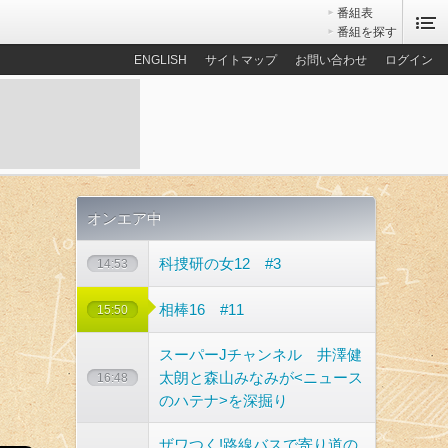
番組表
番組を探す
ENGLISH
サイトマップ
お問い合わせ
ログイン
オンエア中
科捜研の女12 #3
14:53
相棒16 #11
15:50
スーパーJチャンネル 井澤健
太朗と森山みなみが<ニュース
16:48
のハテナ>を深掘り
ザワつく!路線バスで寄り道の