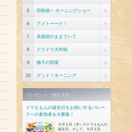
5
羽鳥慎一 モーニングショー
↑
6
アメトーーク！
↑
7
名探偵のままでいて
↓
8
ドラドラ大作戦
↓
9
徹子の部屋
↑
10
グッド！モーニング
↓
プレゼント・観覧募集
ドラえもんの誕生日をお祝いするパレー
ドへの参加者を大募集！
９月３日（木）のドラえもんの
誕生日、そして、９月６日