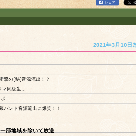
シェア
2021年3月10日
撃の(秘)音源流出！？
スマ同級生…
ラボ
秘蔵バンド音源流出に爆笑！！
※一部地域を除いて放送