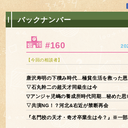
バックナンバー
#160
2
【今回の相談者】
唐沢寿明の下積み時代…極貧生活を救った恩
▽石丸幹二の超天才同級生は今
▽アンジャ児嶋の養成所時代同期…秘めた思
▽共演NG！？河北&右近が禁断再会
『名門校の天才・奇才卒業生は今？』※一部