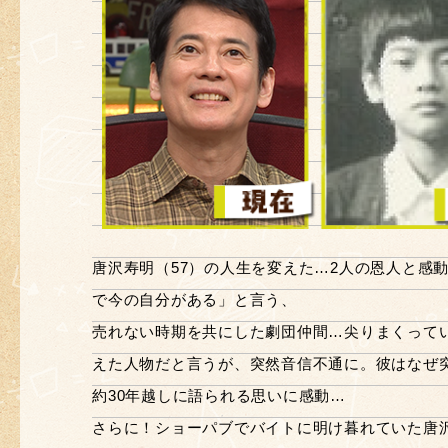
唐沢寿明（57）の人生を変えた…2人の恩人と感
で今の自分がある」と言う、
売れない時期を共にした劇団仲間…尖りまくって
えた人物だと言うが、突然音信不通に。彼はなぜ
約30年越しに語られる思いに感動…
さらに！ショーパブでバイトに明け暮れていた唐