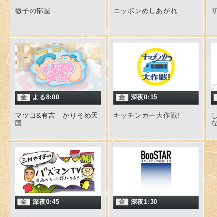
徹子の部屋
ニッポンめしあがれ
金
よる8:00
金
深夜0:15
マツコ&有吉 かりそめ天
キッチンカー大作戦!
国
な
金
深夜0:45
金
深夜1:30