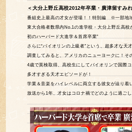
＜大分上野丘高校2012年卒業・廣津留すみ
番組史上最高の才女が登場！！特別編 ※一部地
東大合格者数県内No.1の進学校・大分上野丘高校
初のハーバード大進学＆首席卒業”
さらに“バイオリンの上級者”という、超多才な天
調査してみると、アメリカのニューヨークに！そ
4歳で英検取得、高校生にしてバイオリンで国際
多才すぎる天才エピソードが！
学業＆音楽をハイレベルに両立する彼女が辿り着
放送から1年、才女はコロナ禍でどのように過ご