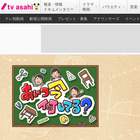
報道・情報
ドラマ
バラエティ
音楽
ドキュメンタリー
映画
テレ朝動画
劇場公開映画
プレゼント・募集
アナウンサーズ
イベント