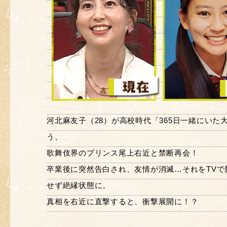
河北麻友子（28）が高校時代「365日一緒にいた
う、
歌舞伎界のプリンス尾上右近と禁断再会！
卒業後に突然告白され、友情が消滅…それをTVで
せず絶縁状態に。
真相を右近に直撃すると、衝撃展開に！？