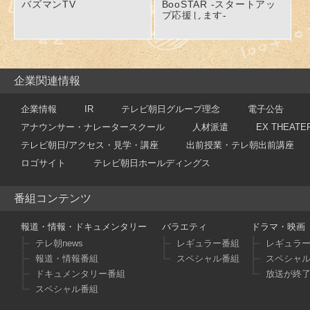
バズマンTV
BooSTAR -スタートアッ
プ応援します-
企業関連情報
企業情報
IR
テレビ朝日グループ理念
電子公告
アナウンサー・ナレータースクール
人材派遣
EX THEATE
テレビ朝日/アクセス・見学・講座
出前授業・テレ朝出前講座
ロゴサイト
テレビ朝日ホールディングス
番組コンテンツ
報道・情報・ドキュメンタリー
バラエティ
ドラマ・映画
テレ朝news
レギュラー番組
レギュラ
報道・情報番組
スペシャル番組
スペシャ
ドキュメンタリー番組
放送が終
スペシャル番組