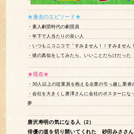
★過去のエピソード★
・素人劇団時代の劇団員
・年下で人当たりの良い人
・いつもニコニコで「すみません！！すみません
・彼の真似をしてみたら、いいことだらけだった
★現在★
・30人以上の従業員を抱える企業の引っ越し業者
・会社を大きくし唐澤さんに会社のポスターにな
夢
唐沢寿明の気になる人（2）
俳優の道を切り開いてくれた 砂田みささん