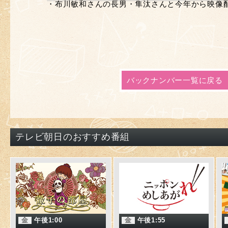
・布川敏和さんの長男・隼汰さんと今年から映像
バックナンバー一覧に戻る
テレビ朝日のおすすめ番組
金
午後1:00
金
午後1:55