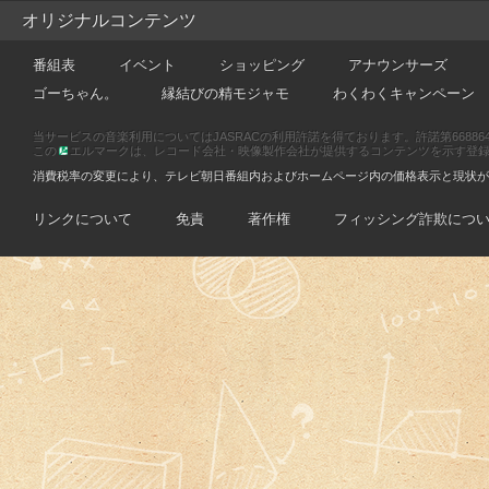
オリジナルコンテンツ
番組表
イベント
ショッピング
アナウンサーズ
ゴーちゃん。
縁結びの精モジャモ
わくわくキャンペーン
当サービスの音楽利用についてはJASRACの利用許諾を得ております。許諾第66886470
この
エルマークは、レコード会社・映像製作会社が提供するコンテンツを示す登録商標です
消費税率の変更により、テレビ朝日番組内およびホームページ内の価格表示と現状が
リンクについて
免責
著作権
フィッシング詐欺につ