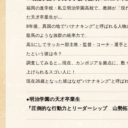
福岡の進学校・私立明治学園高校で、教師が「現
だ天才卒業生が…
8年後、異国の地で“バナナキング”と呼ばれる人物
龍馬のような抜群の統率力で、
高1にしてサッカー部主将・監督・コーチ・選手と
たという彼は今？
調査してみると…現在、カンボジアを拠点に、数
上げられるスゴい人に！
現在26歳となった彼はなぜ“バナナキング”と呼ば
●明治学園の天才卒業生
『圧倒的な行動力とリーダーシップ 山勢拓