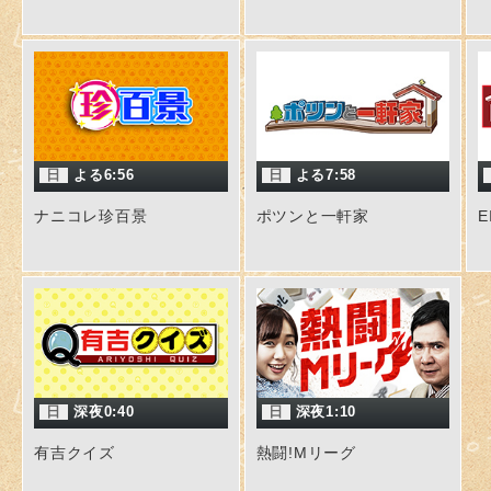
日
よる6:56
日
よる7:58
ナニコレ珍百景
ポツンと一軒家
E
日
深夜0:40
日
深夜1:10
有吉クイズ
熱闘!Mリーグ