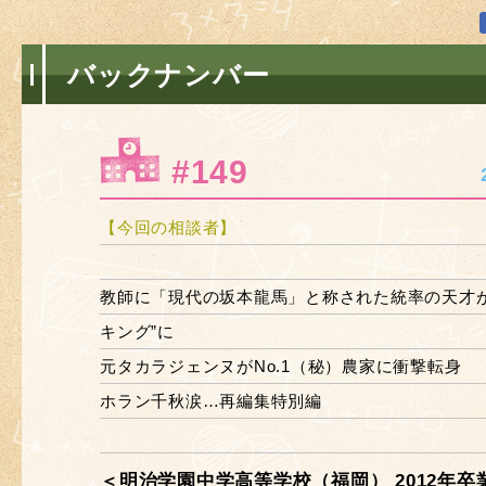
バックナンバー
#149
【今回の相談者】
教師に「現代の坂本龍馬」と称された統率の天才が
キング”に
元タカラジェンヌがNo.1（秘）農家に衝撃転身
ホラン千秋涙…再編集特別編
＜明治学園中学高等学校（福岡） 2012年