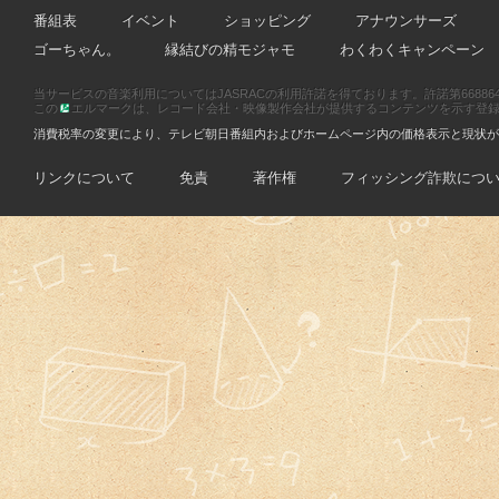
番組表
イベント
ショッピング
アナウンサーズ
ゴーちゃん。
縁結びの精モジャモ
わくわくキャンペーン
当サービスの音楽利用についてはJASRACの利用許諾を得ております。許諾第66886470
この
エルマークは、レコード会社・映像製作会社が提供するコンテンツを示す登録商標です
消費税率の変更により、テレビ朝日番組内およびホームページ内の価格表示と現状が
リンクについて
免責
著作権
フィッシング詐欺につ