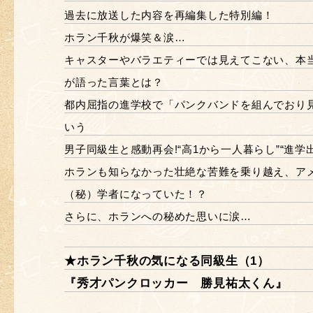
過去に放送した内容を再編集した特別編！
ホラン千秋が爆笑＆涙…
キャスターやバラエティーでは見えてこない、本
が語った言葉とは？
都内屈指の進学校で「パンクバンドを組んでおり
いう
男子同級生と感動再会!“高1から一人暮らし”“進学
ホランも知らなかった壮絶な苦難を乗り越え、ア
（秘）学者になっていた！？
さらに、ホランへの秘めた思いに涙…
★ホラン千秋の気になる同級生（1）
『秀才パンクロッカー 勝見祐太くん』