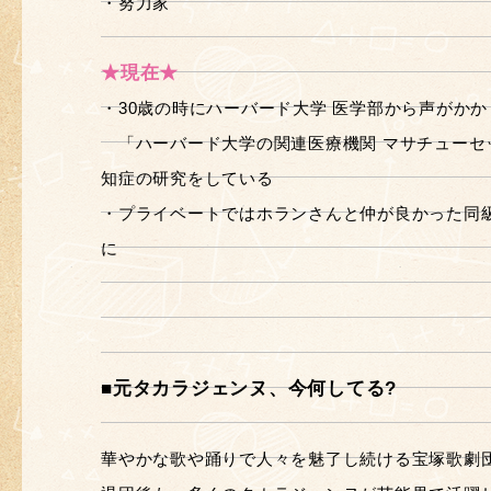
・努力家
★現在★
・30歳の時にハーバード大学 医学部から声がかか
「ハーバード大学の関連医療機関 マサチューセ
知症の研究をしている
・プライベートではホランさんと仲が良かった同
に
■元タカラジェンヌ、今何してる?
華やかな歌や踊りで人々を魅了し続ける宝塚歌劇