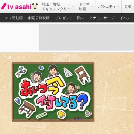
報道・情報
ドラマ
バラエティ
音楽
ドキュメンタリー
映画
テレ朝動画
劇場公開映画
プレゼント・募集
アナウンサーズ
イベント