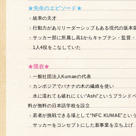
★先生のエピソード★
・統率の天才
・行動力がありリーダーシップもある現代の坂本
・サッカー部に所属し高1からキャプテン・監督
1人4役をこなしていた
★現在★
・一般社団法人Kumaeの代表
・カンボジアでバナナの木の繊維を使い
水に濡れても破れにくい“Ashi”というブランド
料が無料の日本語学校を設立
・若者が挑戦できる場として“NFC KUMAE”とい
サッカーをコンセプトにした新事業を立ち上げ