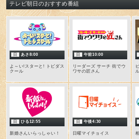
テレビ朝日のおすすめ番組
日
あさ8:00
日
午前10:00
よ～い!スターと! トビダス
リーダーズ サーチ 街でウ
クール
ワサの匠さん
日
ひる12:55
日
午後4:30
新婚さんいらっしゃい！
日曜マイチョイス