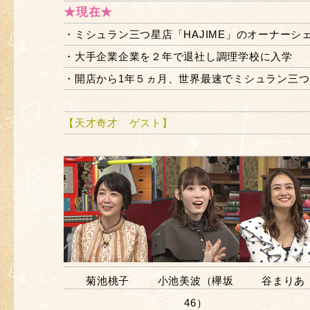
★現在★
・ミシュラン三つ星店「HAJIME」のオーナーシ
・大手企業企業を２年で退社し調理学校に入学
・開店から1年５ヵ月、世界最速でミシュラン三
【天才奇才 ゲスト】
菊池桃子
小池美波（欅坂
谷まりあ
46）