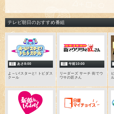
テレビ朝日のおすすめ番組
日
あさ8:00
日
午前10:00
よ～い!スターと! トビダス
リーダーズ サーチ 街でウ
クール
ワサの匠さん