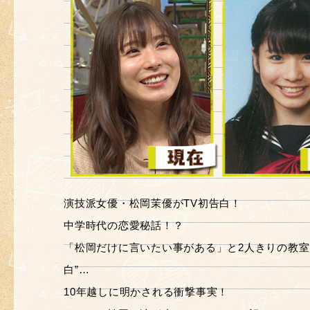
演技派女優・松岡茉優がTV初告白！
中学時代の恋愛秘話！？
「松岡だけに言いたい事がある」と2人きりの教室
白”…
10年越しに明かされる衝撃事実！