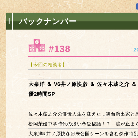
バックナンバー
#138
2
【今回の相談者】
大泉洋 ＆ V6井ノ原快彦 ＆ 佐々木蔵之介 
優2時間SP
佐々木蔵之介の俳優人生を変えた…舞台演出家と
松岡茉優中学時代の淡い恋愛秘話！？ 涙が止ま
大泉洋&井ノ原快彦㊙未公開シーンを含む傑作特