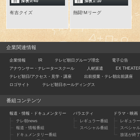
日
深夜0:40
日
深夜1:10
有吉クイズ
熱闘!Mリーグ
企業関連情報
企業情報
IR
テレビ朝日グループ理念
電子公告
アナウンサー・ナレータースクール
人材派遣
EX THEATE
テレビ朝日/アクセス・見学・講座
出前授業・テレ朝出前講座
ロゴサイト
テレビ朝日ホールディングス
番組コンテンツ
報道・情報・ドキュメンタリー
バラエティ
ドラマ・映画
テレ朝news
レギュラー番組
レギュラ
報道・情報番組
スペシャル番組
スペシャ
ドキュメンタリー番組
放送が終