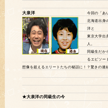
大泉洋
今回の「あ
北海道出身
洋と
東京大学出
人。
同級生だか
るエピソー
想像を超えるエリートたちの秘話に！？驚きの連
★大泉洋の同級生の今