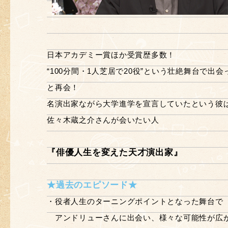
日本アカデミー賞ほか受賞歴多数！
“100分間・1人芝居で20役”という壮絶舞台で出
と再会！
名演出家ながら大学進学を宣言していたという彼
佐々木蔵之介さんが会いたい人
『俳優人生を変えた天才演出家』
★過去のエピソード★
・役者人生のターニングポイントとなった舞台で
アンドリューさんに出会い、様々な可能性が広