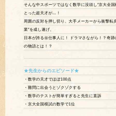
そんな中スポーツではなく数学に没頭し“京大全国
とった超天才が…！
周囲の反対を押し切り、大手メーカーから衝撃転身!
業”を成し遂げ、
日本が誇る㊙仕事人に！ ドラマさながら！？奇跡
の物語とは！？
★先生からのエピソード★
・数学の天才でほぼ100点
・難問に出会うとゾクゾクする
・数学のテストが簡単すぎると先生に直訴
・京大全国模試の数学で1位