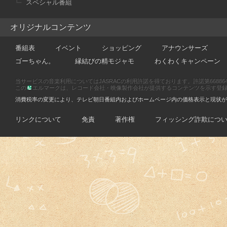
スペシャル番組
オリジナルコンテンツ
番組表
イベント
ショッピング
アナウンサーズ
ゴーちゃん。
縁結びの精モジャモ
わくわくキャンペーン
当サービスの音楽利用についてはJASRACの利用許諾を得ております。許諾第66886470
この
エルマークは、レコード会社・映像製作会社が提供するコンテンツを示す登録商標です
消費税率の変更により、テレビ朝日番組内およびホームページ内の価格表示と現状が
リンクについて
免責
著作権
フィッシング詐欺につ