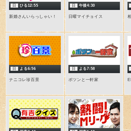
日
ひる12:55
日
午後4:30
新婚さんいらっしゃい！
日曜マイチョイス
日
よる6:56
日
よる7:58
ナニコレ珍百景
ポツンと一軒家
E