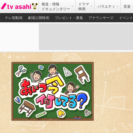
報道・情報
ドラマ
バラエティ
音楽
ドキュメンタリー
映画
テレ朝動画
劇場公開映画
プレゼント・募集
アナウンサーズ
イベント