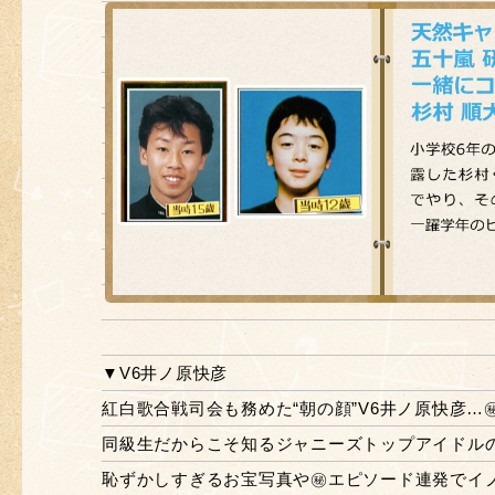
▼V6井ノ原快彦
紅白歌合戦司会も務めた“朝の顔”V6井ノ原快彦…㊙
同級生だからこそ知るジャニーズトップアイドルの
恥ずかしすぎるお宝写真や㊙エピソード連発でイノ