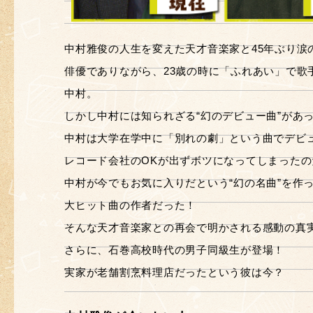
中村雅俊の人生を変えた天才音楽家と45年ぶり涙
俳優でありながら、23歳の時に「ふれあい」で歌
中村。
しかし中村には知られざる“幻のデビュー曲”があ
中村は大学在学中に「別れの劇」という曲でデビ
レコード会社のOKが出ずボツになってしまったの
中村が今でもお気に入りだという“幻の名曲”を作
大ヒット曲の作者だった！
そんな天才音楽家との再会で明かされる感動の真
さらに、石巻高校時代の男子同級生が登場！
実家が老舗割烹料理店だったという彼は今？