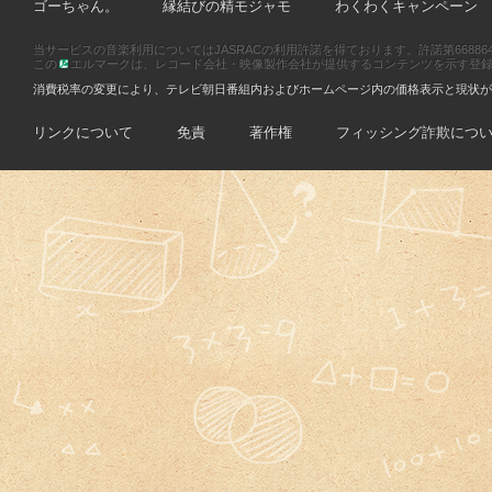
ゴーちゃん。
縁結びの精モジャモ
わくわくキャンペーン
当サービスの音楽利用についてはJASRACの利用許諾を得ております。許諾第66886470
この
エルマークは、レコード会社・映像製作会社が提供するコンテンツを示す登録商標です
消費税率の変更により、テレビ朝日番組内およびホームページ内の価格表示と現状が
リンクについて
免責
著作権
フィッシング詐欺につ