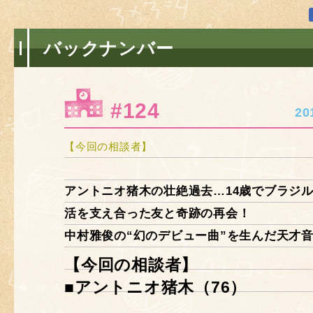
バックナンバー
#124
2
【今回の相談者】
アントニオ猪木の壮絶過去…14歳でブラジ
活を支え合った友と奇跡の再会！
中村雅俊の“幻のデビュー曲”を生んだ天才
【今回の相談者】
■アントニオ猪木（76）