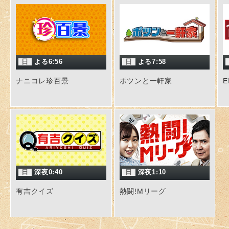
日
よる6:56
日
よる7:58
ナニコレ珍百景
ポツンと一軒家
E
日
深夜0:40
日
深夜1:10
有吉クイズ
熱闘!Mリーグ