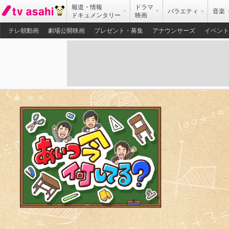
報道・情報
ドラマ
バラエティ
音楽
ドキュメンタリー
映画
テレ朝動画
劇場公開映画
プレゼント・募集
アナウンサーズ
イベント