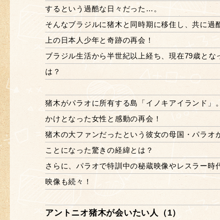
するという過酷な日々だった…。
そんなブラジルに猪木と同時期に移住し、共に過
上の日本人少年と奇跡の再会！
ブラジル生活から半世紀以上経ち、現在79歳とな
は？
猪木がパラオに所有する島「イノキアイランド」
かけとなった女性と感動の再会！
猪木の大ファンだったという彼女の母国・パラオ
ことになった驚きの経緯とは？
さらに、パラオで特訓中の秘蔵映像やレスラー時
映像も続々！
アントニオ猪木が会いたい人（1）