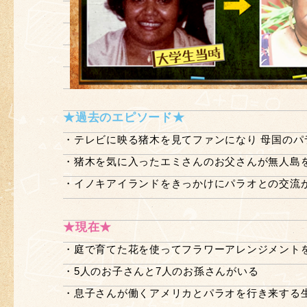
★過去のエピソード★
・テレビに映る猪木を見てファンになり 母国のパ
・猪木を気に入ったエミさんのお父さんが無人島
・イノキアイランドをきっかけにパラオとの交流
★現在★
・庭で育てた花を使ってフラワーアレンジメント
・5人のお子さんと7人のお孫さんがいる
・息子さんが働くアメリカとパラオを行き来する