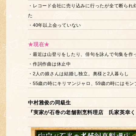
・レコード会社に売り込みに行ったが全て断られ
た
・40年以上会っていない
★現在★
・最近は山登りをしたり、俳句を詠んで句集を作
・作詞作曲は休止中
・2人の娘さんは結婚し独立。奥様と2人暮らし
・55歳の時にキリマンジャロ、59歳の時にはモン
中村雅俊の同級生
『実家が石巻の老舗割烹料理店 氏家英幸く