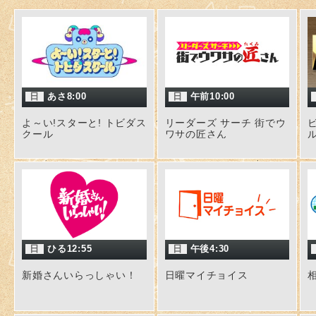
日
あさ8:00
日
午前10:00
よ～い!スターと! トビダス
リーダーズ サーチ 街でウ
クール
ワサの匠さん
日
ひる12:55
日
午後4:30
新婚さんいらっしゃい！
日曜マイチョイス