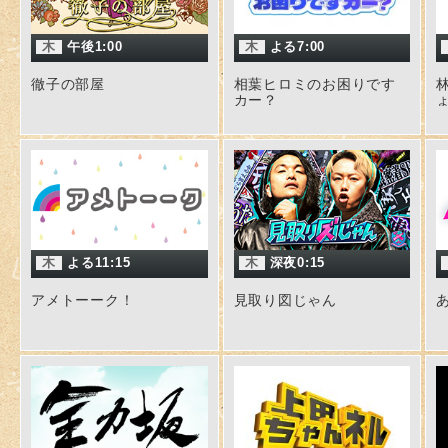
木
午後1:00
木
よる7:00
徹子の部屋
相葉ヒロミのお困りです
カー？
木
よる11:15
木
深夜0:15
アメトーーク！
見取り図じゃん