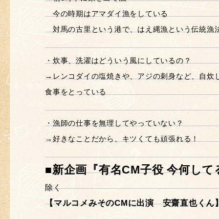
今の時期はアマダイ漁をしている
対馬の古里という港で、はえ縄漁という伝統漁
・炊事、洗濯はどういう風にしているの？
→レンコダイの塩焼きや、アジの刺身など、自炊
食事をとっている
・漁師の仕事を無理してやっていない？
→好きなことだから、キツくても頑張れる！
■新企画『有名CM子役 今何して
除く
【マルコメみそのCMに出演 安齋直也くん