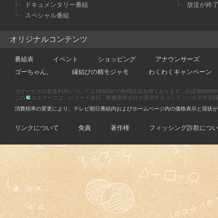
ドキュメンタリー番組
放送が終
スペシャル番組
オリジナルコンテンツ
番組表
イベント
ショッピング
アナウンサーズ
ゴーちゃん。
縁結びの精モジャモ
わくわくキャンペーン
当サービスの音楽利用についてはJASRACの利用許諾を得ております。許諾第66886470
この
エルマークは、レコード会社・映像製作会社が提供するコンテンツを示す登録商標です
消費税率の変更により、テレビ朝日番組内およびホームページ内の価格表示と現状が
リンクについて
免責
著作権
フィッシング詐欺につ