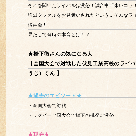
それを聞いたライバルは激怒！試合中「来いコラ
強烈タックルをお見舞いされたという…そんなライ
縁再会！
果たして当時の本音とは！？
★橋下徹さんの気になる人
【全国大会で対戦した伏見工業高校のライバ
うじ）くん 】
★過去のエピソード★
・全国大会で対戦
・ラグビー全国大会で橋下の挑発に激怒
★現在★