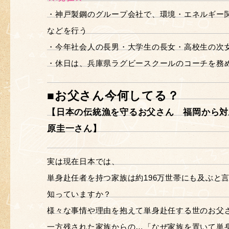
・神戸製鋼のグループ会社で、環境・エネルギー
などを行う
・今年社会人の長男・大学生の長女・高校生の次
・休日は、兵庫県ラグビースクールのコーチを務
■お父さん今何してる？
【日本の伝統漁を守るお父さん 福岡から対
原圭一さん】
実は現在日本では、
単身赴任者を持つ家族は約196万世帯にも及ぶと
知っていますか？
様々な事情や理由を抱えて単身赴任する世のお父
一方残された家族からの…「なぜ家族を置いて単