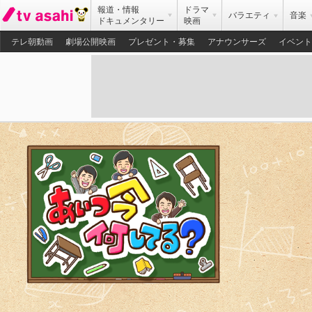
報道・情報
ドラマ
バラエティ
音楽
ドキュメンタリー
映画
テレ朝動画
劇場公開映画
プレゼント・募集
アナウンサーズ
イベント