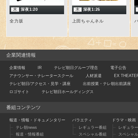
木
深夜1:20
木
深夜1:26
全力坂
上田ちゃんネル
企業関連情報
企業情報
IR
テレビ朝日グループ理念
電子公告
アナウンサー・ナレータースクール
人材派遣
EX THEATE
テレビ朝日/アクセス・見学・講座
出前授業・テレ朝出前講座
ロゴサイト
テレビ朝日ホールディングス
番組コンテンツ
報道・情報・ドキュメンタリー
バラエティ
ドラマ・映画
テレ朝news
レギュラー番組
レギュラ
報道・情報番組
スペシャル番組
スペシャ