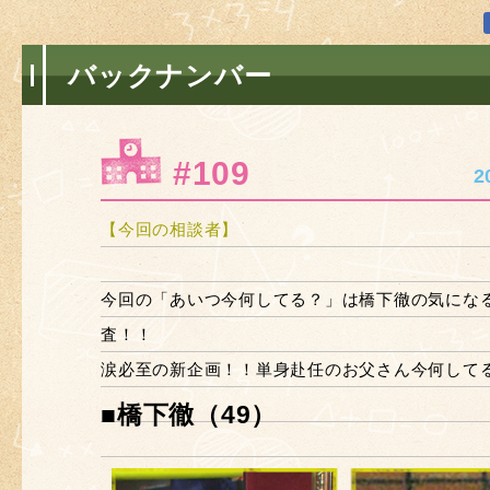
バックナンバー
#109
2
【今回の相談者】
今回の「あいつ今何してる？」は橋下徹の気にな
査！！
涙必至の新企画！！単身赴任のお父さん今何して
■橋下徹（49）