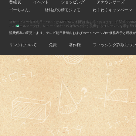
番組表
イベント
ショッピング
アナウンサーズ
ゴーちゃん。
縁結びの精モジャモ
わくわくキャンペーン
当サービスの音楽利用についてはJASRACの利用許諾を得ております。許諾第66886470
この
エルマークは、レコード会社・映像製作会社が提供するコンテンツを示す登録商標です
消費税率の変更により、テレビ朝日番組内およびホームページ内の価格表示と現状が
リンクについて
免責
著作権
フィッシング詐欺につ