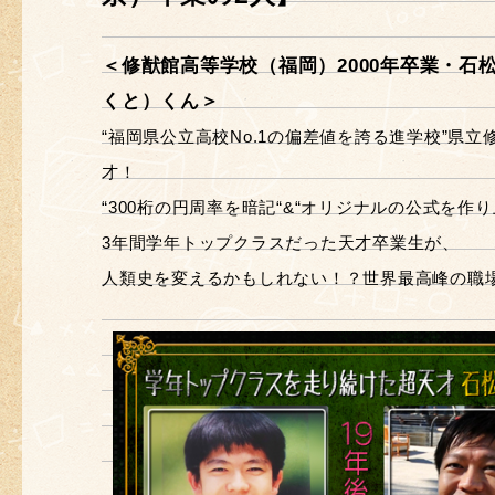
＜修猷館高等学校（福岡）2000年卒業・石
くと）くん＞
“福岡県公立高校No.1の偏差値を誇る進学校”県
才！
“300桁の円周率を暗記“&“オリジナルの公式を作り
3年間学年トップクラスだった天才卒業生が、
人類史を変えるかもしれない！？世界最高峰の職