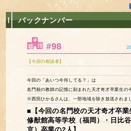
バックナンバー
#98
2
【今回の相談者】
今回の「あいつ今何してる？」は
名門校の教師の記憶に刻まれた天才奇才卒業生の
※西田ひかるさんは、一部地域を除き放送されま
■【今回の名門校の天才奇才卒業
修猷館高等学校（福岡）・日比
京）卒業の2人】