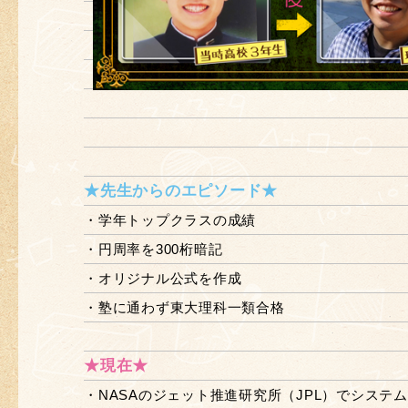
★先生からのエピソード★
・学年トップクラスの成績
・円周率を300桁暗記
・オリジナル公式を作成
・塾に通わず東大理科一類合格
★現在★
・NASAのジェット推進研究所（JPL）でシステ