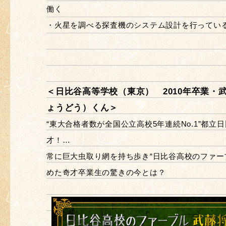
働く
・火星を調べる探査機のシステム設計を行ってい
＜日比谷高等学校（東京） 2010年卒業・
ょうどう）くん＞
“東大合格者数が全国公立高校5年連続No.1”都立
才！…
常に巨大虫取り網を持ち歩き“日比谷高校のファー
めた奇才卒業生の驚きの今とは？