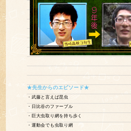
★先生からのエピソード★
・武藤と言えば昆虫
・日比谷のファーブル
・巨大虫取り網を持ち歩く
・運動会でも虫取り網