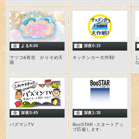
金
よる8:00
金
深夜0:15
マツコ&有吉 かりそめ天
キッチンカー大作戦!
国
な
金
深夜0:45
金
深夜1:30
バズマンTV
BooSTAR -スタートアッ
プ応援します-