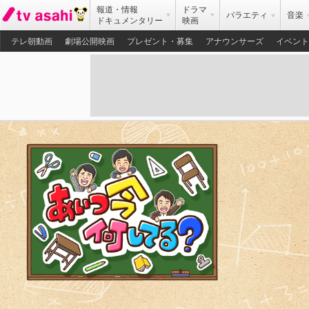
報道・情報
ドラマ
バラエティ
音楽
ドキュメンタリー
映画
テレ朝動画
劇場公開映画
プレゼント・募集
アナウンサーズ
イベント