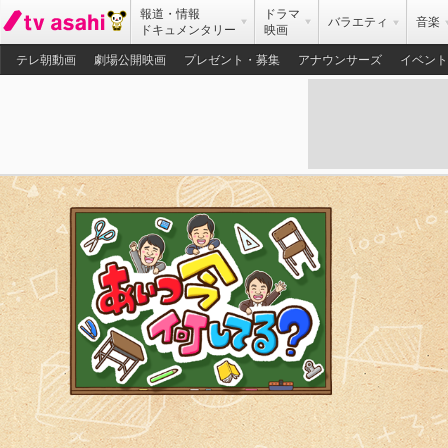
報道・情報
ドラマ
バラエティ
音楽
ドキュメンタリー
映画
テレ朝動画
劇場公開映画
プレゼント・募集
アナウンサーズ
イベント