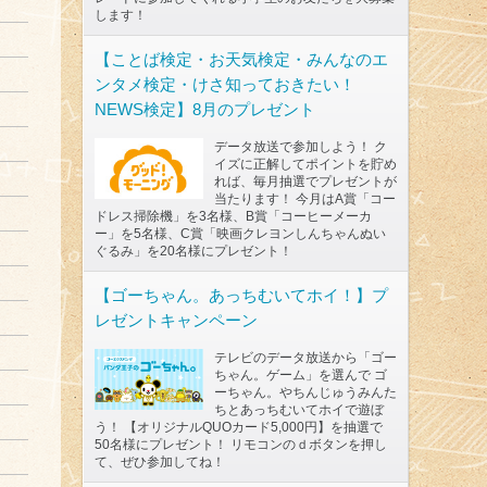
します！
【ことば検定・お天気検定・みんなのエ
ンタメ検定・けさ知っておきたい！
NEWS検定】8月のプレゼント
データ放送で参加しよう！ ク
イズに正解してポイントを貯め
れば、毎月抽選でプレゼントが
当たります！ 今月はA賞「コー
ドレス掃除機」を3名様、B賞「コーヒーメーカ
ー」を5名様、C賞「映画クレヨンしんちゃんぬい
ぐるみ」を20名様にプレゼント！
【ゴーちゃん。あっちむいてホイ！】プ
レゼントキャンペーン
テレビのデータ放送から「ゴー
ちゃん。ゲーム」を選んで ゴ
ーちゃん。やちんじゅうみんた
ちとあっちむいてホイで遊ぼ
う！ 【オリジナルQUOカード5,000円】を抽選で
50名様にプレゼント！ リモコンのｄボタンを押し
て、ぜひ参加してね！