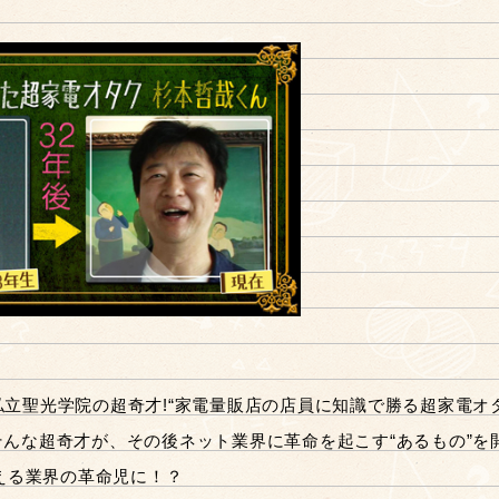
私立聖光学院の超奇才!“家電量販店の店員に知識で勝る超家電オ
そんな超奇才が、その後ネット業界に革命を起こす“あるもの”を
える業界の革命児に！？