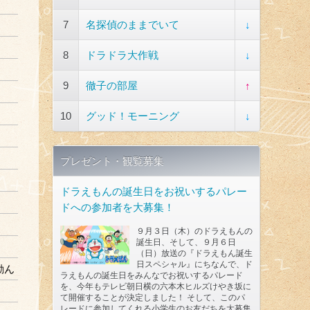
7
名探偵のままでいて
↓
8
ドラドラ大作戦
↓
9
徹子の部屋
↑
10
グッド！モーニング
↓
プレゼント・観覧募集
ドラえもんの誕生日をお祝いするパレー
ドへの参加者を大募集！
９月３日（木）のドラえもんの
誕生日、そして、９月６日
（日）放送の『ドラえもん誕生
日スペシャル』にちなんで、ド
励ん
ラえもんの誕生日をみんなでお祝いするパレード
を、今年もテレビ朝日横の六本木ヒルズけやき坂に
て開催することが決定しました！ そして、このパ
レードに参加してくれる小学生のお友だちを大募集