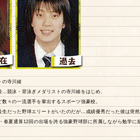
トの寺川綾
校…競泳・背泳ぎメダリストの寺川綾をはじめ、
ど数々の一流選手を輩出するスポーツ強豪校。
級生だった野球エリートがいたのだが…成績優秀だった彼は突然
・春夏通算12回の出場を誇る強豪野球部に所属しながら勉学に