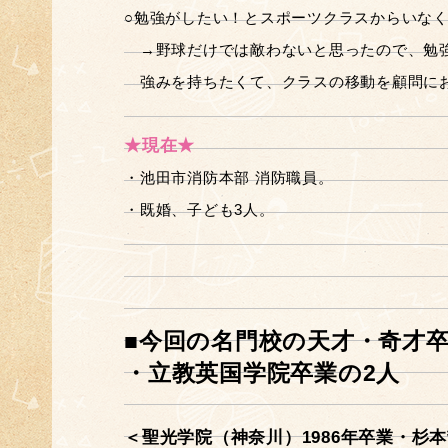
○勉強がしたい！とスポーツクラスからいな
→野球だけでは敵わないと思ったので、勉
強みを持ちたくて、クラスの移動を顧問に
★現在★
・池田市消防本部 消防職員。
・既婚、子ども3人。
■今回の名門校の天才・奇才
・立教英国学院卒業の2人
＜聖光学院（神奈川）1986年卒業・杉