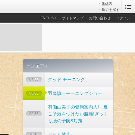
番組表
番組を探す
ENGLISH
サイトマップ
お問い合わせ
ログイン
オンエア中
グッド!モーニング
04:55
羽鳥慎一モーニングショー
08:00
有働由美子の健康案内人! 夏
こそ気をつけたい腰痛!ぎっく
09:55
り腰の予防&対策
じゅん散歩
10:10