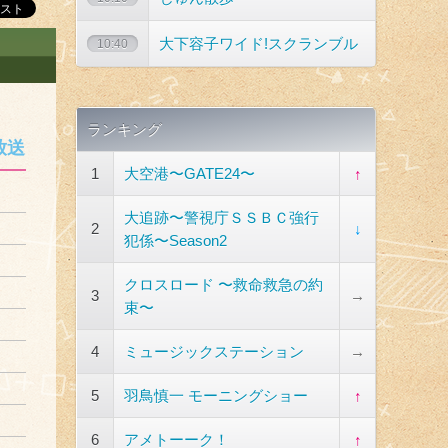
大下容子ワイド!スクランブル
10:40
ランキング
放送
1
大空港〜GATE24〜
↑
大追跡〜警視庁ＳＳＢＣ強行
2
↓
犯係〜Season2
クロスロード 〜救命救急の約
3
→
束〜
4
ミュージックステーション
→
5
羽鳥慎一 モーニングショー
↑
6
アメトーーク！
↑