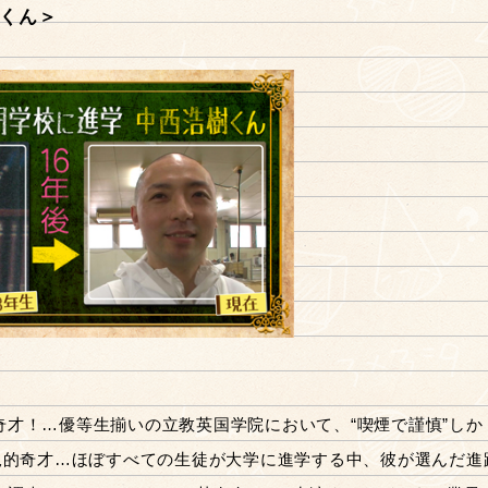
樹くん＞
才！…優等生揃いの立教英国学院において、“喫煙で謹慎”しか
児的奇才…ほぼすべての生徒が大学に進学する中、彼が選んだ進