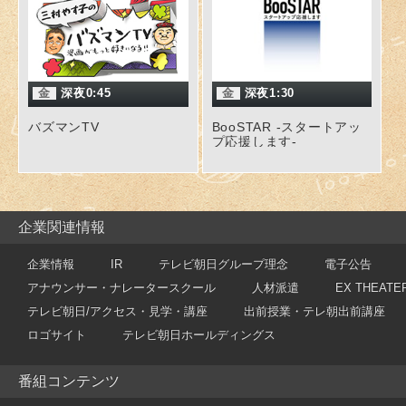
金
深夜0:45
金
深夜1:30
バズマンTV
BooSTAR -スタートアッ
プ応援します-
企業関連情報
企業情報
IR
テレビ朝日グループ理念
電子公告
アナウンサー・ナレータースクール
人材派遣
EX THEATE
テレビ朝日/アクセス・見学・講座
出前授業・テレ朝出前講座
ロゴサイト
テレビ朝日ホールディングス
番組コンテンツ