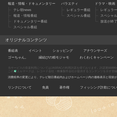
報道・情報・ドキュメンタリー
バラエティ
ドラマ・映画
テレ朝news
レギュラー番組
レギュラ
報道・情報番組
スペシャル番組
スペシャ
ドキュメンタリー番組
放送が終
スペシャル番組
オリジナルコンテンツ
番組表
イベント
ショッピング
アナウンサーズ
ゴーちゃん。
縁結びの精モジャモ
わくわくキャンペーン
当サービスの音楽利用についてはJASRACの利用許諾を得ております。許諾第66886470
この
エルマークは、レコード会社・映像製作会社が提供するコンテンツを示す登録商標です
消費税率の変更により、テレビ朝日番組内およびホームページ内の価格表示と現状が
リンクについて
免責
著作権
フィッシング詐欺につ