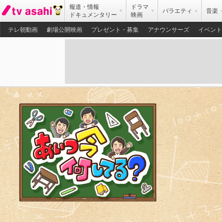
報道・情報
ドラマ
バラエティ
音楽
ドキュメンタリー
映画
テレ朝動画
劇場公開映画
プレゼント・募集
アナウンサーズ
イベント