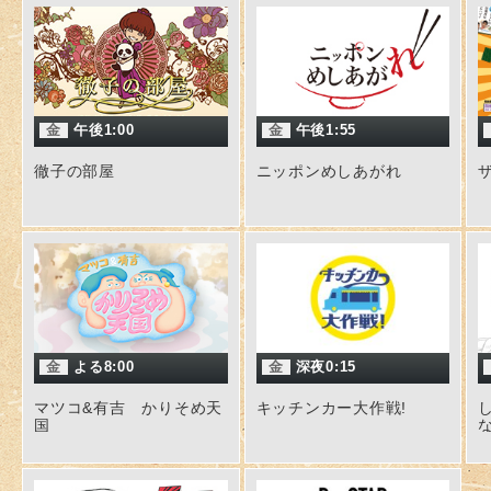
金
午後1:00
金
午後1:55
徹子の部屋
ニッポンめしあがれ
金
よる8:00
金
深夜0:15
マツコ&有吉 かりそめ天
キッチンカー大作戦!
国
な