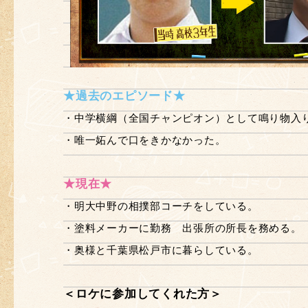
★過去のエピソード★
・中学横綱（全国チャンピオン）として鳴り物入
・唯一妬んで口をきかなかった。
★現在★
・明大中野の相撲部コーチをしている。
・塗料メーカーに勤務 出張所の所長を務める。
・奥様と千葉県松戸市に暮らしている。
＜ロケに参加してくれた方＞