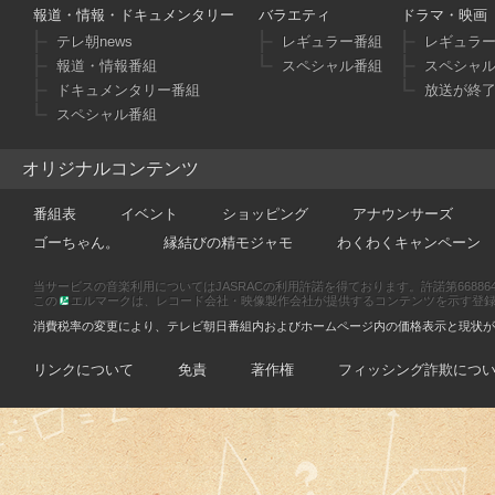
報道・情報・ドキュメンタリー
バラエティ
ドラマ・映画
テレ朝news
レギュラー番組
レギュラ
報道・情報番組
スペシャル番組
スペシャ
ドキュメンタリー番組
放送が終
スペシャル番組
オリジナルコンテンツ
番組表
イベント
ショッピング
アナウンサーズ
ゴーちゃん。
縁結びの精モジャモ
わくわくキャンペーン
当サービスの音楽利用についてはJASRACの利用許諾を得ております。許諾第66886470
この
エルマークは、レコード会社・映像製作会社が提供するコンテンツを示す登録商標です
消費税率の変更により、テレビ朝日番組内およびホームページ内の価格表示と現状が
リンクについて
免責
著作権
フィッシング詐欺につ