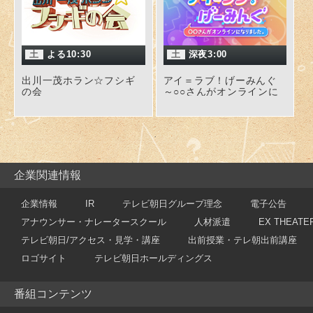
土
よる10:30
土
深夜3:00
出川一茂ホラン☆フシギ
アイ＝ラブ！げーみんぐ
の会
～○○さんがオンラインに
なりました～
企業関連情報
企業情報
IR
テレビ朝日グループ理念
電子公告
アナウンサー・ナレータースクール
人材派遣
EX THEATE
テレビ朝日/アクセス・見学・講座
出前授業・テレ朝出前講座
ロゴサイト
テレビ朝日ホールディングス
番組コンテンツ