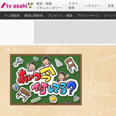
報道・情報
ドラマ
バラエティ
音楽
ドキュメンタリー
映画
テレ朝動画
劇場公開映画
プレゼント・募集
アナウンサーズ
イベント