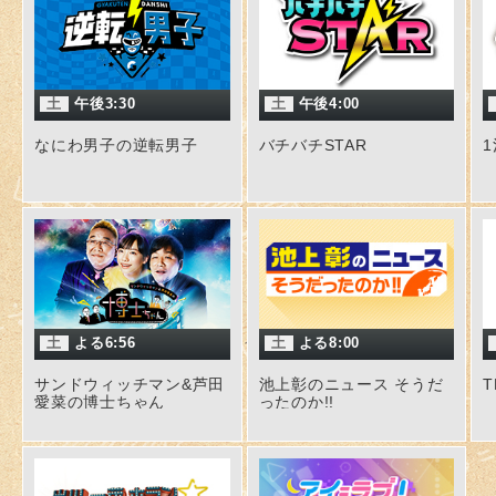
土
午後3:30
土
午後4:00
なにわ男子の逆転男子
バチバチSTAR
土
よる6:56
土
よる8:00
サンドウィッチマン&芦田
池上彰のニュース そうだ
愛菜の博士ちゃん
ったのか!!