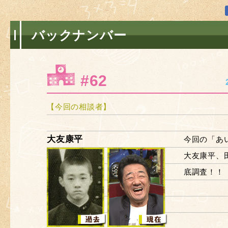
バックナンバー
#62
【今回の相談者】
大友康平
今回の「あ
大友康平、
底調査！！