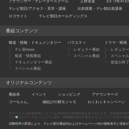
アナウンサー・ナレータースクール
人材派遣
EX THEATE
テレビ朝日/アクセス・見学・講座
出前授業・テレ朝出前講座
ロゴサイト
テレビ朝日ホールディングス
番組コンテンツ
報道・情報・ドキュメンタリー
バラエティ
ドラマ・映画
テレ朝news
レギュラー番組
レギュラ
報道・情報番組
スペシャル番組
スペシャ
ドキュメンタリー番組
放送が終
スペシャル番組
オリジナルコンテンツ
番組表
イベント
ショッピング
アナウンサーズ
ゴーちゃん。
縁結びの精モジャモ
わくわくキャンペーン
当サービスの音楽利用についてはJASRACの利用許諾を得ております。許諾第66886470
この
エルマークは、レコード会社・映像製作会社が提供するコンテンツを示す登録商標です
消費税率の変更により、テレビ朝日番組内およびホームページ内の価格表示と現状が