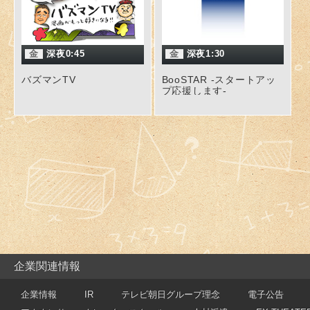
金
深夜0:45
金
深夜1:30
バズマンTV
BooSTAR -スタートアッ
プ応援します-
企業関連情報
企業情報
IR
テレビ朝日グループ理念
電子公告