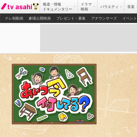
報道・情報
ドラマ
バラエティ
音楽
ドキュメンタリー
映画
テレ朝動画
劇場公開映画
プレゼント・募集
アナウンサーズ
イベント