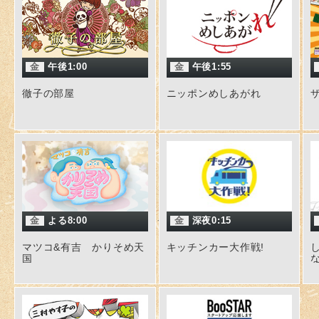
金
午後1:00
金
午後1:55
徹子の部屋
ニッポンめしあがれ
金
よる8:00
金
深夜0:15
マツコ&有吉 かりそめ天
キッチンカー大作戦!
国
な