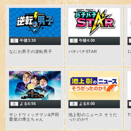
土
午後3:30
土
午後4:00
なにわ男子の逆転男子
バチバチSTAR
土
よる6:56
土
よる8:00
サンドウィッチマン&芦田
池上彰のニュース そうだ
愛菜の博士ちゃん
ったのか!!