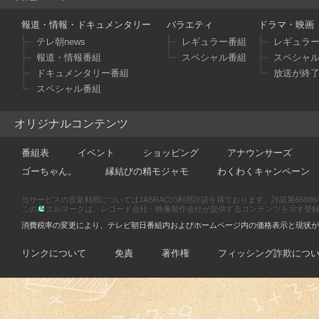
報道・情報・ドキュメンタリー
バラエティ
ドラマ・映画
テレ朝news
レギュラー番組
レギュラ
報道・情報番組
スペシャル番組
スペシャ
ドキュメンタリー番組
放送が終
スペシャル番組
オリジナルコンテンツ
番組表
イベント
ショッピング
アナウンサーズ
ゴーちゃん。
縁結びの精モジャモ
わくわくキャンペーン
当サービスの音楽利用についてはJASRACの利用許諾を得ております。許諾第66886470
この
エルマークは、レコード会社・映像製作会社が提供するコンテンツを示す登録商標です
消費税率の変更により、テレビ朝日番組内およびホームページ内の価格表示と現状が
リンクについて
免責
著作権
フィッシング詐欺につ