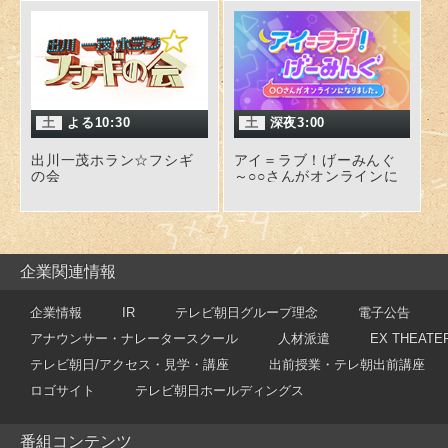
土
よる10:30
土
深夜3:00
出川一茂ホラン☆フシギ
アイ＝ラブ！げーみんぐ
の会
～○○さんがオンラインに
なりました～
企業関連情報
企業情報
IR
テレビ朝日グループ理念
電子公告
アナウンサー・ナレータースクール
人材派遣
EX THEATE
テレビ朝日/アクセス・見学・講座
出前授業・テレ朝出前講座
ロゴサイト
テレビ朝日ホールディングス
番組コンテンツ