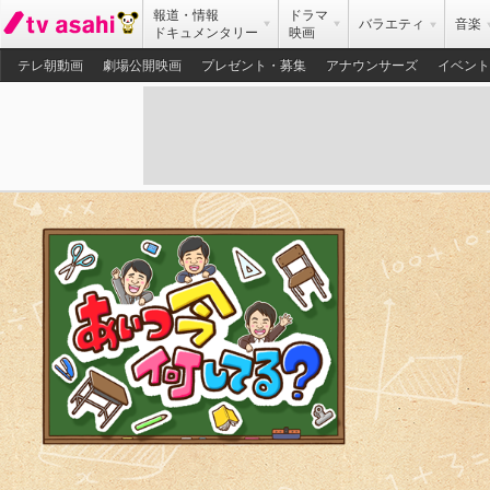
報道・情報
ドラマ
バラエティ
音楽
ドキュメンタリー
映画
テレ朝動画
劇場公開映画
プレゼント・募集
アナウンサーズ
イベント