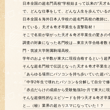
日本全国の超名門高校“学校始まって以来の”天才
で、どんな仕事をして、どんな人生を歩んでいる
日本全国＆海外日本人学校の超名門高校の教師に
れている」天才＆奇才卒業生を直撃取材！
そこで名前が挙がった天才＆奇才卒業生の驚きの
調査の対象になった名門校は…東京大学合格者数
門・筑波大学附属駒場高校。
学年のおよそ半数が東大に現役合格するという超
そんな超名門校で伝説となった天才＆奇才卒業生
「あらゆる場所にパソコンを持ち歩いていた超パ
「中学2年生で壊れたパソコンを分解して自分で修
「赤点だらけの成績から受験勉強3か月で東大に
そんな超個性的なエピソードを持つ天才＆奇才卒
と…（秘）業界の超カリスマになっていた！？