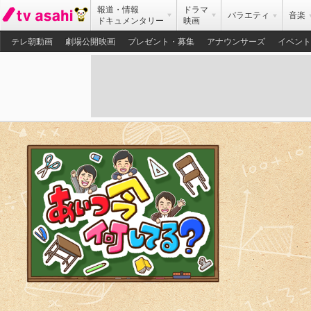
報道・情報
ドラマ
バラエティ
音楽
ドキュメンタリー
映画
テレ朝動画
劇場公開映画
プレゼント・募集
アナウンサーズ
イベント