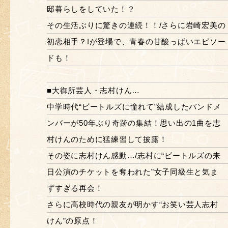
邸暮らしをしていた！？
その生活ぶりに驚きの連続！！/さらに岩崎宏美の
初恋相手？!が登場で、青春の甘酸っぱいエピソー
ドも！
■大御所芸人・志村けん…
中学時代“ビートルズに憧れて”結成したバンドメ
ンバーが50年ぶり奇跡の集結！思い出の1曲を志
村けんのために猛練習して披露！
その姿に志村けん感動…/志村に“ビートルズの来
日公演のチケットを奪われた”女子同級生と気ま
ずすぎる再会！
さらに高校時代の親友が明かす“お笑い芸人志村
けん”の原点！