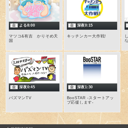
金
よる8:00
金
深夜0:15
マツコ&有吉 かりそめ天
キッチンカー大作戦!
国
な
金
深夜0:45
金
深夜1:30
バズマンTV
BooSTAR -スタートアッ
プ応援します-