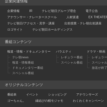
企業関連情報
企業情報
IR
テレビ朝日グループ理念
電子公告
アナウンサー・ナレータースクール
人材派遣
EX THEATE
テレビ朝日/アクセス・見学・講座
出前授業・テレ朝出前講座
ロゴサイト
テレビ朝日ホールディングス
番組コンテンツ
報道・情報・ドキュメンタリー
バラエティ
ドラマ・映画
テレ朝news
レギュラー番組
レギュラ
報道・情報番組
スペシャル番組
スペシャ
ドキュメンタリー番組
放送が終
スペシャル番組
オリジナルコンテンツ
番組表
イベント
ショッピング
アナウンサーズ
ゴーちゃん。
縁結びの精モジャモ
わくわくキャンペーン