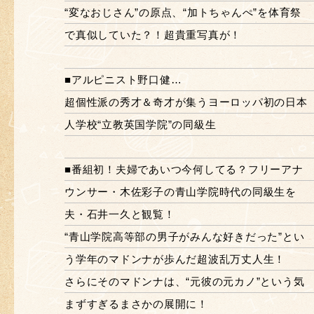
“変なおじさん”の原点、“加トちゃんぺ”を体育祭
で真似していた？！超貴重写真が！
■アルピニスト野口健…
超個性派の秀才＆奇才が集うヨーロッパ初の日本
人学校“立教英国学院”の同級生
■番組初！夫婦であいつ今何してる？フリーアナ
ウンサー・木佐彩子の青山学院時代の同級生を
夫・石井一久と観覧！
“青山学院高等部の男子がみんな好きだった”とい
う学年のマドンナが歩んだ超波乱万丈人生！
さらにそのマドンナは、“元彼の元カノ”という気
まずすぎるまさかの展開に！