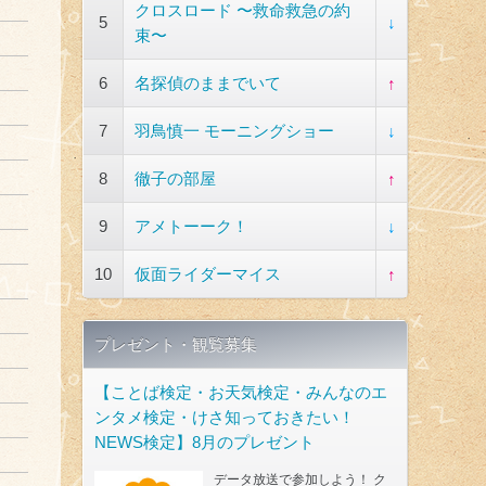
クロスロード 〜救命救急の約
5
↓
束〜
6
名探偵のままでいて
↑
7
羽鳥慎一 モーニングショー
↓
8
徹子の部屋
↑
9
アメトーーク！
↓
10
仮面ライダーマイス
↑
プレゼント・観覧募集
【ことば検定・お天気検定・みんなのエ
ンタメ検定・けさ知っておきたい！
NEWS検定】8月のプレゼント
データ放送で参加しよう！ ク