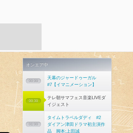
オンエア中
天幕のジャードゥーガル
00:00
#7【イマニメーション】
テレ朝サマフェス音楽LIVEダ
00:30
イジェスト
タイムトラベルダディ #2
ダイアン津田ドラマ初主演作
01:00
品 脚本:上田誠