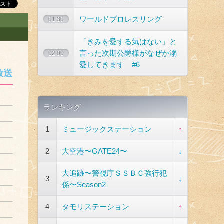
ワールドプロレスリング
01:30
「きみを愛する気はない」と
言った次期公爵様がなぜか溺
02:00
愛してきます #6
放送
ランキング
1
ミュージックステーション
↑
2
大空港〜GATE24〜
↓
大追跡〜警視庁ＳＳＢＣ強行犯
3
↓
係〜Season2
4
タモリステーション
↑