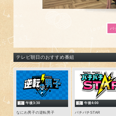
バ
テレビ朝日のおすすめ番組
土
午後3:30
土
午後4:00
なにわ男子の逆転男子
バチバチSTAR