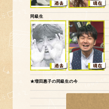
同級生
★増田惠子の同級生の今