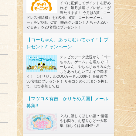
イズに正解してポイントを貯め
れば、毎月抽選でプレゼントが
当たります！ 今月はA賞「コー
ドレス掃除機」を3名様、B賞「コーヒーメーカ
ー」を5名様、C賞「映画クレヨンしんちゃんぬい
ぐるみ」を20名様にプレゼント！
【ゴーちゃん。あっちむいてホイ！】プ
レゼントキャンペーン
テレビのデータ放送から「ゴー
ちゃん。ゲーム」を選んで ゴ
ーちゃん。やちんじゅうみんた
ちとあっちむいてホイで遊ぼ
う！ 【オリジナルQUOカード5,000円】を抽選で
50名様にプレゼント！ リモコンのｄボタンを押し
て、ぜひ参加してね！
【マツコ＆有吉 かりそめ天国】メール
募集!!
２人に話してほしい話 〜情報
やお悩み、お怒りなど〜大募
集!! 詳しくは番組HPへ!!