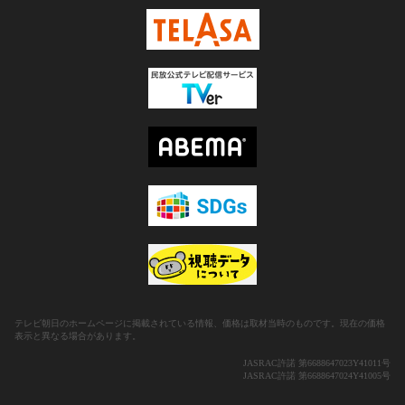
テレビ朝日のホームページに掲載されている情報、価格は取材当時のものです。現在の価格
表示と異なる場合があります。
JASRAC許諾 第6688647023Y41011号
JASRAC許諾 第6688647024Y41005号