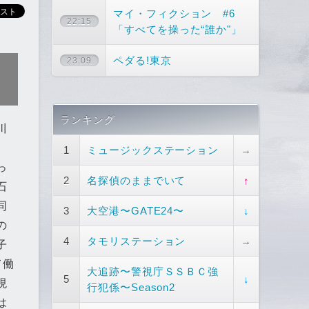
マイ・フィクション #6
22:15
「すべてを操った“誰か"」
ペダる!東京
23:09
ランキング
川
、
1
ミュージックステーション
→
っ
2
名探偵のままでいて
↑
石
同
3
大空港〜GATE24〜
↓
の
4
タモリステーション
→
子
て働
大追跡〜警視庁ＳＳＢＣ強
5
↓
現
行犯係〜Season2
は