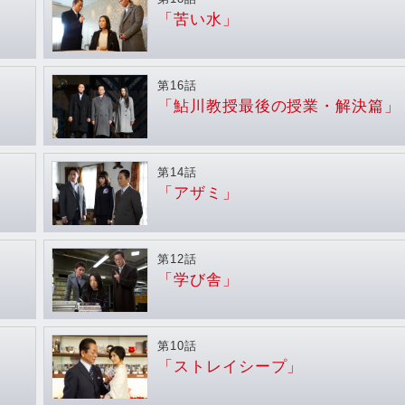
「苦い水」
第16話
「鮎川教授最後の授業・解決篇」
第14話
「アザミ」
第12話
「学び舎」
第10話
「ストレイシープ」