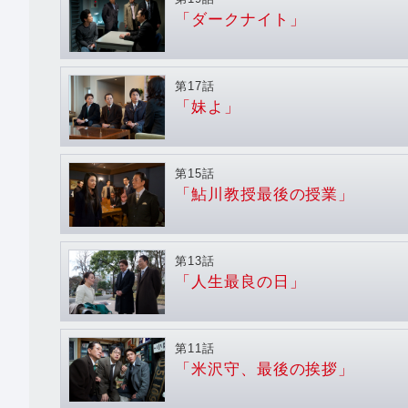
「ダークナイト」
第17話
「妹よ」
第15話
「鮎川教授最後の授業」
第13話
「人生最良の日」
第11話
「米沢守、最後の挨拶」