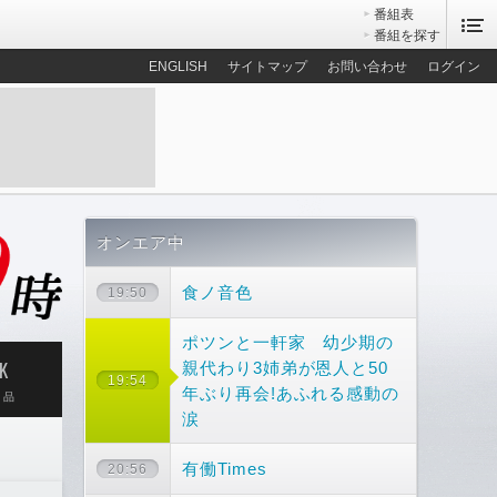
番組表
番組を探す
ENGLISH
サイトマップ
お問い合わせ
ログイン
オンエア中
食ノ音色
19:50
ポツンと一軒家 幼少期の
K
親代わり3姉弟が恩人と50
19:54
年ぶり再会!あふれる感動の
作品
涙
有働Times
20:56