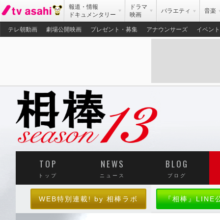
報道・情報
ドラマ
バラエティ
音楽
ドキュメンタリー
映画
テレ朝動画
劇場公開映画
プレゼント・募集
アナウンサーズ
イベント
TOP
NEWS
BLOG
トップ
ニュース
ブログ
WEB特別連載! by 相棒ラボ
『相棒』LIN