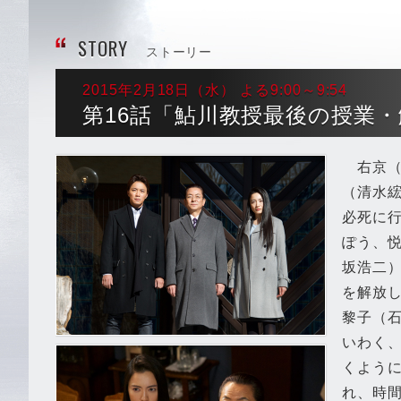
STORY
ストーリー
2015年2月18日（水） よる9:00～9:54
第16話「鮎川教授最後の授業
右京（
（清水
必死に
ぽう、
坂浩二
を解放
黎子（
いわく
くよう
れ、時