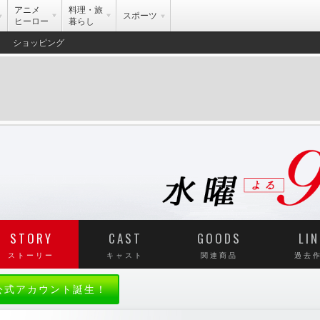
アニメ
料理・旅
スポーツ
ヒーロー
暮らし
ショッピング
STORY
CAST
GOODS
LIN
ストーリー
キャスト
関連商品
過去
E公式アカウント誕生！