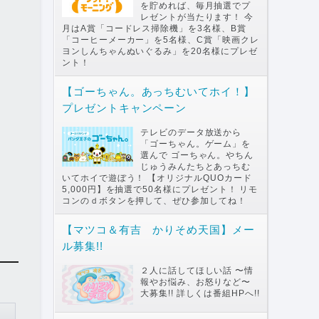
を貯めれば、毎月抽選でプ
レゼントが当たります！ 今
月はA賞「コードレス掃除機」を3名様、B賞
「コーヒーメーカー」を5名様、C賞「映画クレ
ヨンしんちゃんぬいぐるみ」を20名様にプレゼ
ント！
【ゴーちゃん。あっちむいてホイ！】
プレゼントキャンペーン
テレビのデータ放送から
「ゴーちゃん。ゲーム」を
選んで ゴーちゃん。やちん
じゅうみんたちとあっちむ
いてホイで遊ぼう！ 【オリジナルQUOカード
5,000円】を抽選で50名様にプレゼント！ リモ
コンのｄボタンを押して、ぜひ参加してね！
【マツコ＆有吉 かりそめ天国】メー
ル募集!!
２人に話してほしい話 〜情
報やお悩み、お怒りなど〜
大募集!! 詳しくは番組HPへ!!