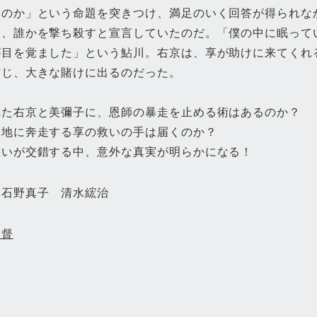
いのか」という命題を突きつけ、満足のいく回答が得られな
合、誰かを撃ち殺すと宣言していたのだ。「僕の中に眠って
が目を覚ました」という鮎川。右京は、享が助けに来てくれ
信じ、大きな賭けに出るのだった。
れた右京と美彌子に、恩師の暴走を止める術はあるのか？
窮地に奔走する享の救いの手は届くのか？
思いが交錯する中、意外な真実が明らかになる！
：石野真子 清水綋治
監督