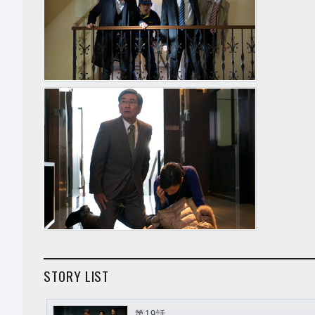
STORY LIST
第19話