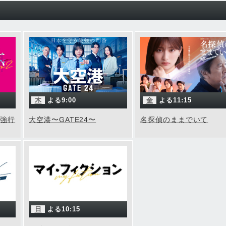
木
よる9:00
金
よる11:15
Ｃ強行
大空港〜GATE24〜
名探偵のままでいて
日
よる10:15