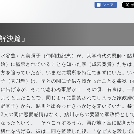
シェア
・解決篇」
水谷豊）と美彌子（仲間由紀恵）が、大学時代の恩師・鮎
綋治）に監禁されていることを知った享（成宮寛貴）たちは
行方を追っていたが、いまだに場所を特定できずにいた。い
悦子（真飛聖）は、享との間に子供を授かったことを峯秋（
）に告げるが、そこで思わぬ事態が！ その頃、右京は、一
しようとしたことで、同じように監禁されてしまった家政婦
石野真子）から、鮎川と出会ったきっかけを聞いていた。黎
、2人の間に恋愛感情はなく、鮎川からの要望で家政婦とし
になったという。 そうこうするうち、再び地下室に鮎川が
間切れを告げる。彼は一同を監禁した後、「なぜ人を殺して