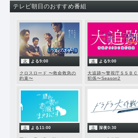
テレビ朝日のおすすめ番組
火
よる9:00
水
よる9:00
クロスロード 〜救命救急の
大追跡〜警視庁ＳＳＢ
約束〜
犯係〜Season2
土
よる11:00
土
深夜0:30