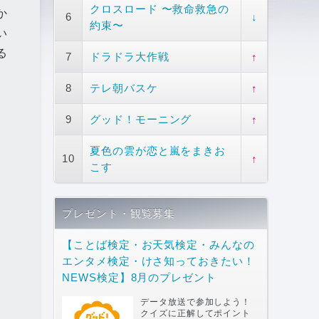
クロスロード 〜救命救急の
か
6
↓
約束〜
い
る
7
ドラドラ大作戦
↑
8
テレ朝バスケ
↑
9
グッド！モーニング
↑
夏色の雲が恋と嵐をまきお
10
↑
こす
プレゼント・観覧募集
【ことば検定・お天気検定・みんなの
エンタメ検定・けさ知っておきたい！
NEWS検定】8月のプレゼント
データ放送で参加しよう！
クイズに正解してポイント