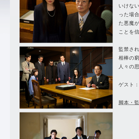
いけな
った場
た悪魔
ことを
監禁さ
相棒の
人々の
ゲスト
脚本・