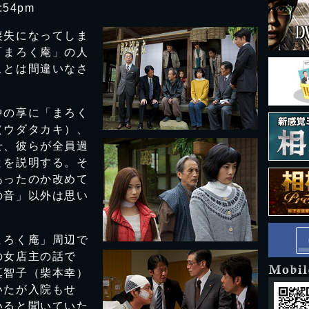
:54pm
失になってしま
「まろく庵」の人
ことは間違いなさ
の享に「まろく
（ウダタカキ）、
せ、彼らが全員過
とを説明する。そ
あったのか改めて
の音」以外は思い
ろく庵」周辺で
の女店主の話で
真智子（柴本幸）
いたが入院もせ
いると聞いていた