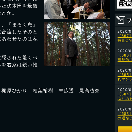
った伏木田を最後
たとか。
、「まろく庵」
に合流したそのと
にあわせたのは私
隠された驚くべ
享を右京は鋭い推
 梶原ひかり 相葉裕樹 末広透 尾高杏奈