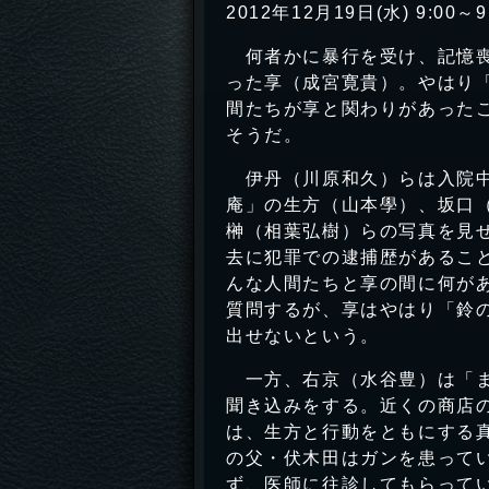
2012年12月19日(水) 9:00～9
何者かに暴行を受け、記憶喪
った享（成宮寛貴）。やはり
間たちが享と関わりがあった
そうだ。
伊丹（川原和久）らは入院中
庵」の生方（山本學）、坂口
榊（相葉弘樹）らの写真を見
去に犯罪での逮捕歴があるこ
んな人間たちと享の間に何が
質問するが、享はやはり「鈴
出せないという。
一方、右京（水谷豊）は「ま
聞き込みをする。近くの商店
は、生方と行動をともにする
の父・伏木田はガンを患って
ず、医師に往診してもらって