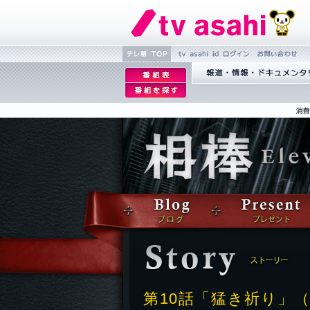
テレ朝
tv asahi id ロ
お問い
番
TOP
グ
合わせ
番
組
報道・情報・ドキュ
組
表
タリー
を
探
す
第10話「猛き祈り」