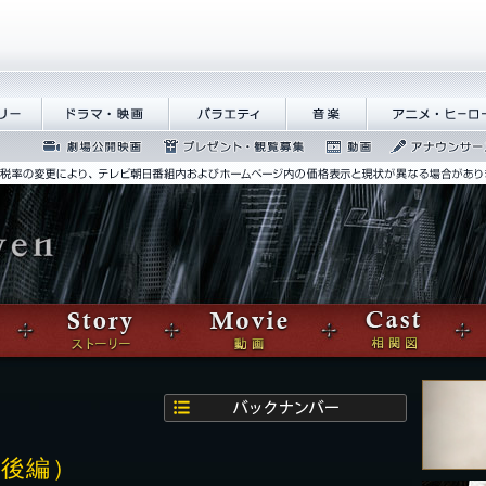
メン
ドラマ・映画
バラエティ
音楽
アニメ・ヒー
ー
劇場公開映画
プレゼント・観覧
動画
アナウンサ
募集
ズ
（後編）