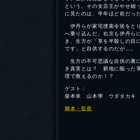
という。その女店主がやせ細
に見たのは、半年ほど前だっ
伊丹らが家宅捜索令状をとり
へ乗り込んだ。右京も伊丹ら
き、生方が「享を半殺しの目
です」と自供するのだが…。
生方の不可思議な自供の裏に
き真実とは？ 窮地に陥った
理で救えるのか！？
ゲスト：
柴本幸 山本學 ウダタカキ
脚本・監督