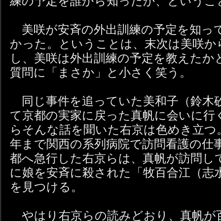
練の予定を誰から知ったか、というこ
美咲が安斉の外出訓練の予定を知っ
かった。ということは、末次は美咲か
し、美咲は外出訓練の予定を教えたか
質問に「まさか」と小さく笑う。
同じ事件を追っていた美和子（鈴木
て京都の実家に戻った真帆に会いに行
らそんな話を聞いた右京は色めき立つ
年まで関西の系列病院で訪問看護の仕
都へ急行した右京らは、真帆が訪問し
に娘を安斉に殺された「牧百合江（志
を見つける。
やはり右京らの読みどおり、真帆が