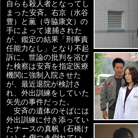
自らも殺人者となってし
まった安斉。右京（水谷
豊）と薫（寺脇康文）の
手によって逮捕された
が、鑑定の結果「刑事責
任能力なし」となり不起
訴に。世論の批判を浴び
た検察は安斉を指定医療
機関に強制入院させた
が、最近退院が検討さ
れ、外出訓練をしていた
矢先の事件だった。
安斉の遺体のそばには
外出訓練に付き添ってい
たナースの真帆（石橋け
い）も傷つき倒れてい