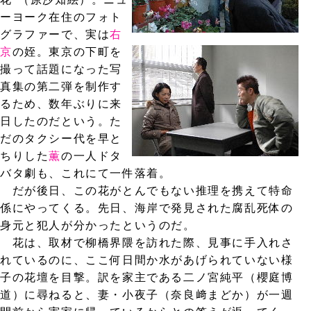
ーヨーク在住のフォト
グラファーで、実は
右
京
の姪。東京の下町を
撮って話題になった写
真集の第二弾を制作す
るため、数年ぶりに来
日したのだという。た
だのタクシー代を早と
ちりした
薫
の一人ドタ
バタ劇も、これにて一件落着。
だが後日、この花がとんでもない推理を携えて特命
係にやってくる。先日、海岸で発見された腐乱死体の
身元と犯人が分かったというのだ。
花は、取材で柳橋界隈を訪れた際、見事に手入れさ
れているのに、ここ何日間か水があげられていない様
子の花壇を目撃。訳を家主である二ノ宮純平（櫻庭博
道）に尋ねると、妻・小夜子（奈良﨑まどか）が一週