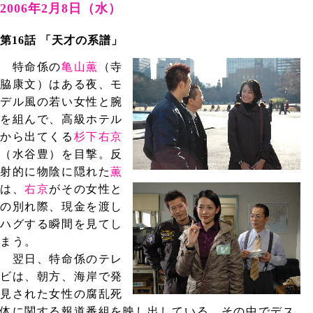
2006年2月8日（水）
第16話 「天才の系譜」
特命係の
亀山薫
（寺
脇康文）はある夜、モ
デル風の若い女性と腕
を組んで、高級ホテル
から出てくる
杉下右京
（水谷豊）を目撃。反
射的に物陰に隠れた
薫
は、
右京
がその女性と
の別れ際、現金を渡し
ハグする瞬間を見てし
まう。
翌日、特命係のテレ
ビは、朝方、海岸で発
見された女性の腐乱死
体に関する報道番組を映し出している。その中でデス