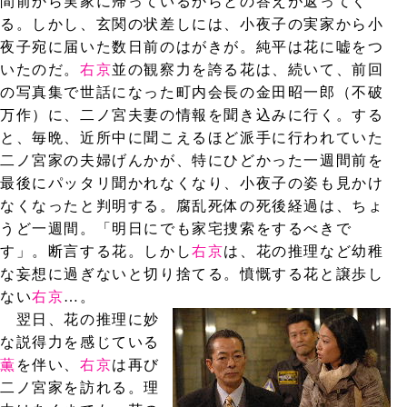
間前から実家に帰っているからとの答えが返ってく
る。しかし、玄関の状差しには、小夜子の実家から小
夜子宛に届いた数日前のはがきが。純平は花に嘘をつ
いたのだ。
右京
並の観察力を誇る花は、続いて、前回
の写真集で世話になった町内会長の金田昭一郎（不破
万作）に、二ノ宮夫妻の情報を聞き込みに行く。する
と、毎晩、近所中に聞こえるほど派手に行われていた
二ノ宮家の夫婦げんかが、特にひどかった一週間前を
最後にパッタリ聞かれなくなり、小夜子の姿も見かけ
なくなったと判明する。腐乱死体の死後経過は、ちょ
うど一週間。「明日にでも家宅捜索をするべきで
す」。断言する花。しかし
右京
は、花の推理など幼稚
な妄想に過ぎないと切り捨てる。憤慨する花と譲歩し
ない
右京
…。
翌日、花の推理に妙
な説得力を感じている
薫
を伴い、
右京
は再び
二ノ宮家を訪れる。理