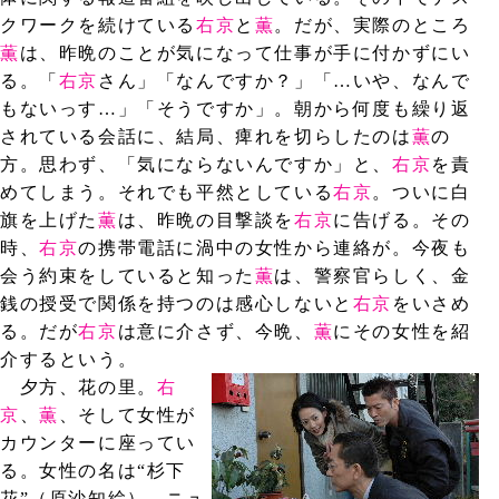
クワークを続けている
右京
と
薫
。だが、実際のところ
薫
は、昨晩のことが気になって仕事が手に付かずにい
る。「
右京
さん」「なんですか？」「…いや、なんで
もないっす…」「そうですか」。朝から何度も繰り返
されている会話に、結局、痺れを切らしたのは
薫
の
方。思わず、「気にならないんですか」と、
右京
を責
めてしまう。それでも平然としている
右京
。ついに白
旗を上げた
薫
は、昨晩の目撃談を
右京
に告げる。その
時、
右京
の携帯電話に渦中の女性から連絡が。今夜も
会う約束をしていると知った
薫
は、警察官らしく、金
銭の授受で関係を持つのは感心しないと
右京
をいさめ
る。だが
右京
は意に介さず、今晩、
薫
にその女性を紹
介するという。
夕方、花の里。
右
京
、
薫
、そして女性が
カウンターに座ってい
る。女性の名は“杉下
花”（原沙知絵）。ニュ