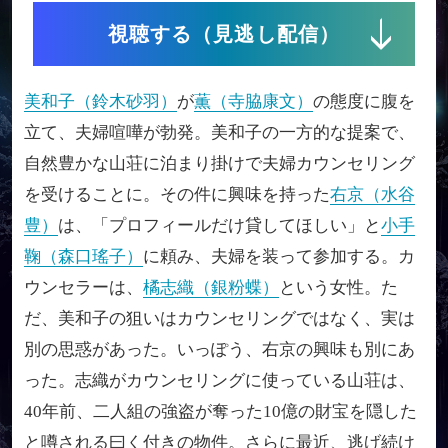
視聴する（見逃し配信）
美和子（鈴木砂羽）
が
薫（寺脇康文）
の態度に腹を
立て、夫婦喧嘩が勃発。美和子の一方的な提案で、
自然豊かな山荘に泊まり掛けで夫婦カウンセリング
を受けることに。その件に興味を持った
右京（水谷
豊）
は、「プロフィールだけ貸してほしい」と
小手
鞠（森口瑤子）
に頼み、夫婦を装って参加する。カ
ウンセラーは、
橘志織（銀粉蝶）
という女性。た
だ、美和子の狙いはカウンセリングではなく、実は
別の思惑があった。いっぽう、右京の興味も別にあ
った。志織がカウンセリングに使っている山荘は、
40年前、二人組の強盗が奪った10億の財宝を隠した
と噂される曰く付きの物件。さらに最近、逃げ続け