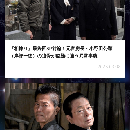
『相棒21』最終回SP前篇！元官房長・小野田公顕
（岸部一徳）の遺骨が盗難に遭う異常事態
2023.03.08