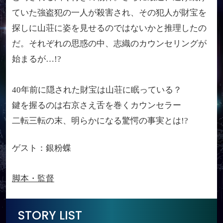
ていた強盗犯の一人が殺害され、その犯人が財宝を
探しに山荘に姿を見せるのではないかと推理したの
だ。それぞれの思惑の中、志織のカウンセリングが
始まるが…!?
40年前に隠された財宝は山荘に眠っている？
鍵を握るのは右京さえ舌を巻くカウンセラー
二転三転の末、明らかになる驚愕の事実とは!?
ゲスト：銀粉蝶
脚本・監督
STORY LIST