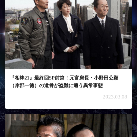
『相棒21』最終回SP前篇！元官房長・小野田公顕
（岸部一徳）の遺骨が盗難に遭う異常事態
2023.03.08