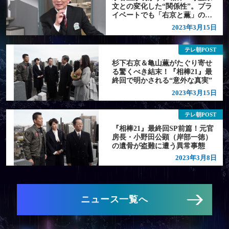
文との変化した“関係性”。プラ
イベートでも「右京と薫」のよ
うに…
2023年3月15日
テレ朝POST
杉下右京＆亀山薫がたぐり寄せ
る驚くべき結末！『相棒21』最
終回で明かされる“意外な真実”
2023年3月15日
テレ朝POST
『相棒21』最終回SP前篇！元官
房長・小野田公顕（岸部一徳）
の遺骨が盗難に遭う異常事態
2023年3月8日
ニュース一覧へ