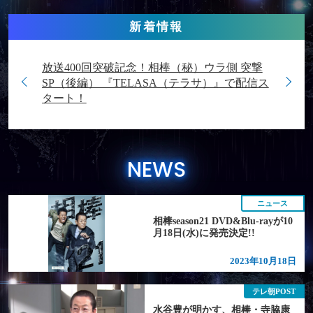
新着情報
放送400回突破記念！相棒（秘）ウラ側 突撃
8日(水)に発
相棒seas
SP（後編） 『TELASA（テラサ）』で配信ス
売決定!!
タート！
NEWS
ニュース
相棒season21 DVD&Blu-rayが10
月18日(水)に発売決定!!
2023年10月18日
テレ朝POST
水谷豊が明かす、相棒・寺脇康